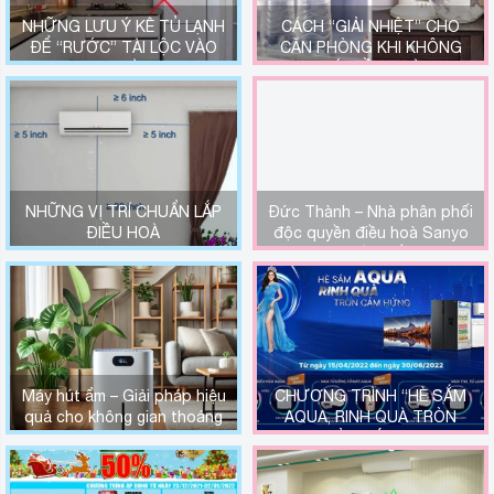
NHỮNG LƯU Ý KÊ TỦ LẠNH
CÁCH “GIẢI NHIỆT” CHO
ĐỂ “RƯỚC” TÀI LỘC VÀO
CĂN PHÒNG KHI KHÔNG
NHÀ
CÓ ĐIỀU HOÀ
NHỮNG VỊ TRÍ CHUẨN LẮP
Đức Thành – Nhà phân phối
ĐIỀU HOÀ
độc quyền điều hoà Sanyo
tại miền Bắc.
Máy hút ẩm – Giải pháp hiệu
CHƯƠNG TRÌNH “HÈ SẮM
quả cho không gian thoáng
AQUA, RINH QUÀ TRÒN
mát
CẢM HỨNG”