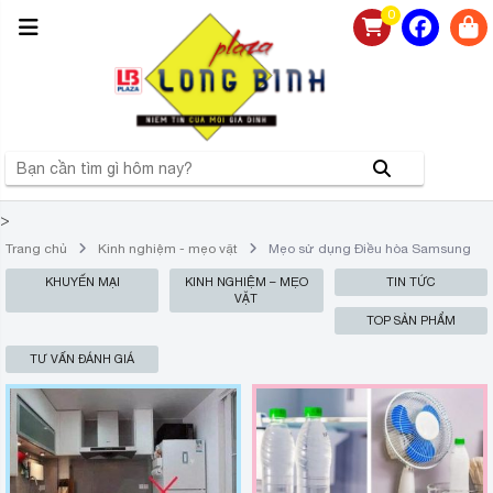
0
>
Trang chủ
Kinh nghiệm - mẹo vặt
Mẹo sử dụng Điều hòa Samsung
KHUYẾN MẠI
KINH NGHIỆM – MẸO
TIN TỨC
VẶT
TOP SẢN PHẨM
TƯ VẤN ĐÁNH GIÁ