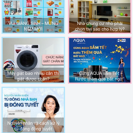
VUI GIÁNG SINH – MỪNG
Nhà chung cư nhỏ phải
NĂM MỚI
chọn tivi sao cho hợp lý?
Máy giặt bao nhiêu cân thì
“Cùng AQUA sắm Tết –
giặt được chăn?
Rước thêm quà bất ngờ”
khi mua sắm tại Long Bình
Plaza
Nguyên nhân và cách xử lý
tủ đông đóng tuyết