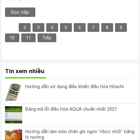
Đọc tiếp
1
2
3
4
5
6
7
8
9
10
11
Tiếp
Tin xem nhiều
Hướng dẫn sử dụng điều khiển điều hòa Hitachi
Bảng mã lỗi điều hòa AQUA chuẩn nhất 2021
Hướng dẫn làm món chân giò ngon “nhức nhối” bằng
lò nướng