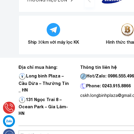
Ship 30km với máy lọc KK
Hình thức tha
Địa chỉ mua hàng:
Thông tin liên hệ
Hot/Zalo: 0986.555.49
Long bình Plaza –
Cầu Dừa – Thường Tín
Phone: 0243.915.8866
_ HN
cskh.longbinhplaza@gmail
131 Ngọc Trai 8 –
Ocean Park – Gia Lâm-
HN