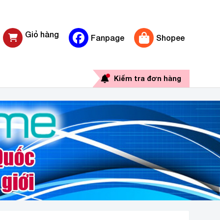
Giỏ hàng
Fanpage
Shopee
0 sản phẩm
Kiểm tra đơn hàng
ÃNG GIÁ RẺ TẠI HÀ NỘI