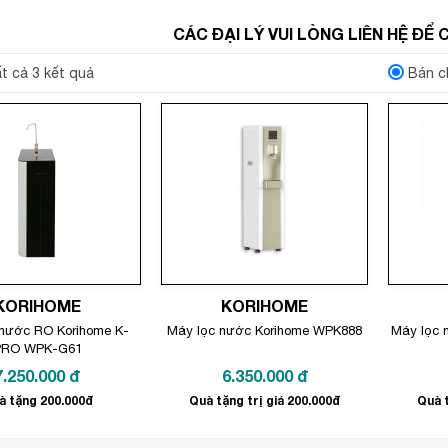
CÁC ĐẠI LÝ VUI LÒNG LIÊN HỆ ĐỂ
ất cả 3 kết quả
Bán c
KORIHOME
KORIHOME
 nước RO Korihome K-
Máy lọc nước Korihome WPK888
Máy lọc 
PRO WPK-G61
7.250.000
đ
6.350.000
đ
à tặng 200.000đ
Quà tặng trị giá 200.000đ
Quà t