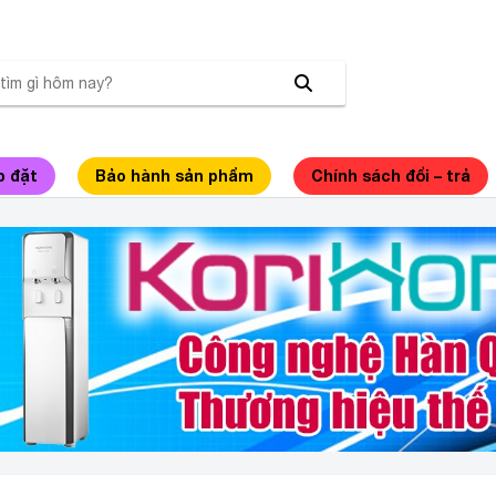
p đặt
Bảo hành sản phẩm
Chính sách đổi – trả
HÂN PHỐI MÁY LỌC NƯỚC KORIHOME CHÍNH H