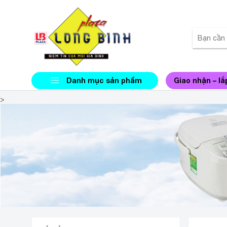
Danh mục sản phẩm
Giao nhận – lắ
>
NHÀ P