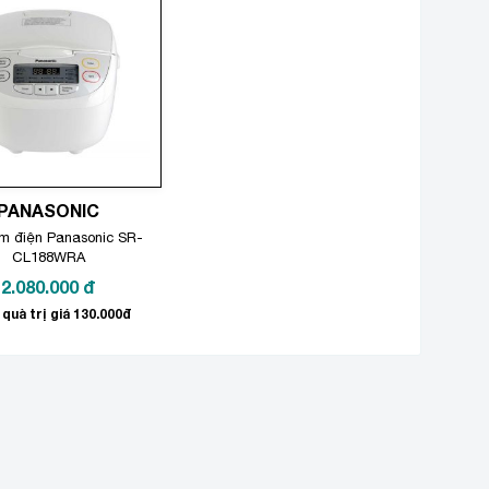
PANASONIC
m điện Panasonic SR-
CL188WRA
2.080.000
đ
quà trị giá 130.000đ