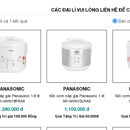
CÁC ĐẠI LÍ VUI LÒNG LIÊN HỆ ĐỂ
ất cả 7 kết quả
Bán c
PANASONIC
PANASONIC
p gài Panasonic 1.8 lít
Nồi cơm nắp gài Panasonic 1 lít
Nồi cơm 
R-MVN18FRAX
SR-MVN10LRAX
1.280.000
đ
1.100.000
đ
 trị giá 100.000 đồng
Quà Tặng Trị Giá 50.000đ
Quà t