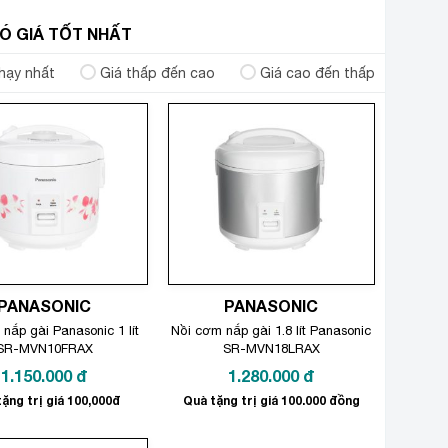
 CÓ GIÁ TỐT NHẤT
hạy nhất
Giá thấp đến cao
Giá cao đến thấp
PANASONIC
PANASONIC
nắp gài Panasonic 1 lít
Nồi cơm nắp gài 1.8 lít Panasonic
SR-MVN10FRAX
SR-MVN18LRAX
1.150.000
đ
1.280.000
đ
ặng trị giá 100,000đ
Quà tặng trị giá 100.000 đồng