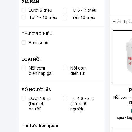
GIÁ BÁN
Dưới 5 triệu
Từ 5 - 7 triệu
Từ 7 - 10 triệu
Trên 10 triệu
Hiển thị t
THƯƠNG HIỆU
Panasonic
(7)
LOẠI NỒI
Nồi cơm
Nồi cơm
(4)
(3)
điện nắp gài
điện tử
SỐ NGƯỜI ĂN
Nồi cơm nắ
Dưới 1.6 lít
Từ 1.6 - 2 lít
S
(Dưới 4
(2)
(Từ 4 -6
(5)
người)
người)
Quà tặng
Tin tức liên quan