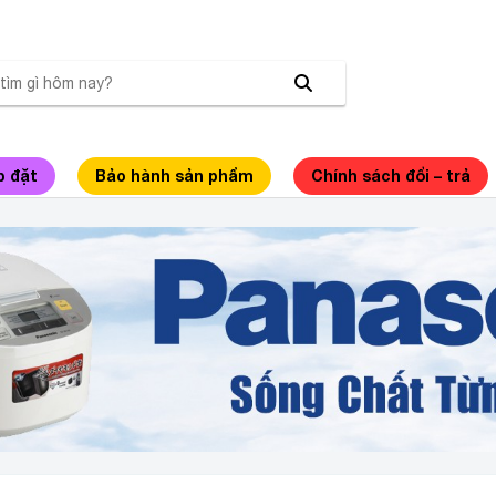
p đặt
Bảo hành sản phẩm
Chính sách đổi – trả
HÂN PHỐI NỒI CƠM ĐIỆN PANASONIC CHÍNH H