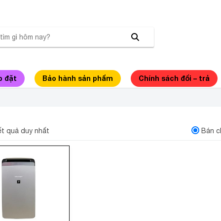
p đặt
Bảo hành sản phẩm
Chính sách đổi – trả
ÚT ẨM SHARP
kết quả duy nhất
Bán c