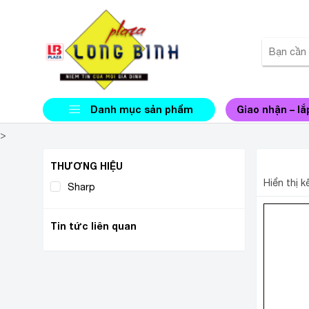
Danh mục sản phẩm
Giao nhận – lắ
>
MÁY H
THƯƠNG HIỆU
Hiển thị 
Sharp
(1)
Tin tức liên quan