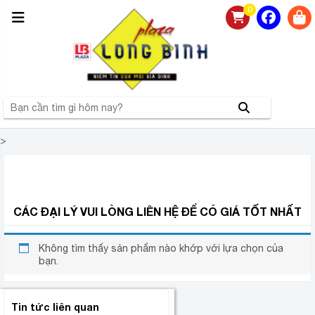
0
>
NHÀ PHÂN PHỐI MÁY LỌC NƯỚC TÂN Á ĐẠI THÀNH
CHÍNH HÃNG GIÁ RẺ TẠI HÀ NỘI
CÁC ĐẠI LÝ VUI LÒNG LIÊN HỆ ĐỂ CÓ GIÁ TỐT NHẤT
Không tìm thấy sản phẩm nào khớp với lựa chọn của
bạn.
Tin tức liên quan