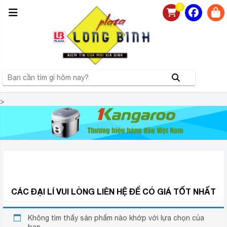
0
>
NHÀ PHÂN PHỐI NỒI CƠM ĐIỆN KANGAROO CHÍNH
HÃNG GIÁ RẺ TẠI HÀ NỘI
CÁC ĐẠI LÍ VUI LÒNG LIÊN HỆ ĐỂ CÓ GIÁ TỐT NHẤT
Không tìm thấy sản phẩm nào khớp với lựa chọn của