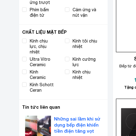
ứng trượt
Phím bấm
Cảm ứng và
(1)
(1)
điện tử
nút vặn
CHẤT LIỆU MẶT BẾP
Kính chịu
Kính tôi chịu
(2)
lực, chịu
(1)
nhiệt
nhiệt
Ultra Vitro
Kính cường
(1)
(1)
Ceramic
lực
Bếp từ 
Kính
Kính chịu
(1)
(2)
Ceramic
nhiệt
Kính Schott
(1)
Tặng q
Ceran
Tin tức liên quan
Những sai lầm khi sử
dụng bếp điện khiến
tiền điện tăng vọt