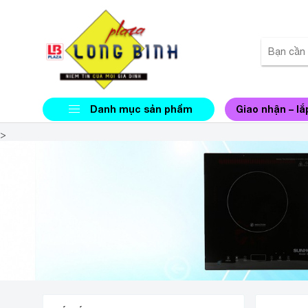
Danh mục sản phẩm
Giao nhận – lắ
>
NHÀ P