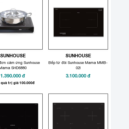
SUNHOUSE
SUNHOUSE
đơn cảm ứng Sunhouse
Bếp từ đôi Sunhouse Mama MMB-
Mama SHD6880
02I
1.390.000
đ
3.100.000
đ
quà trị giá 100.000đ