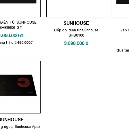
 ĐIỆN TỪ SUNHOUSE
SUNHOUSE
SHB9606-GT
Bếp đôi điện từ Sunhouse
Bếp đ
4.050.000
đ
SHB8100
ng trị giá 450,000đ
3.090.000
đ
Quà tặn
SUNHOUSE
ng ngoại Sunhouse Apex