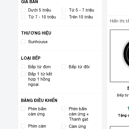
GIÁ BÁN
Dưới 5 triệu
Từ 5 - 7 triệu
Từ 7 - 10 triệu
Trên 10 triệu
Hiển thị t
THƯƠNG HIỆU
Sunhouse
(12)
LOẠI BẾP
Bếp từ đơn
(6)
Bếp từ đôi
(4)
Bếp 1 từ kết
hợp 1 hồng
(1)
ngoại
Bếp từ
BẢNG ĐIỀU KHIỂN
Phím bấm
Phím bấm
(3)
cảm ứng
cảm ứng +
(1)
Tặng q
Thanh gạt
Phím cảm
Cảm ứng
(4)
(1)