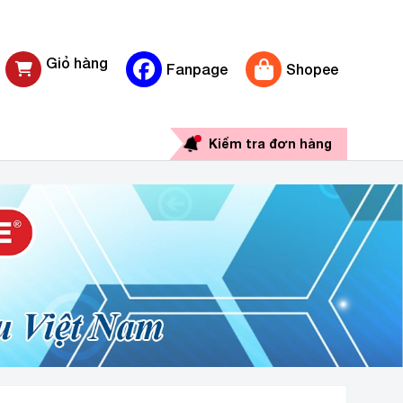
Giỏ hàng
Fanpage
Shopee
0 sản phẩm
Kiểm tra đơn hàng
 RẺ TẠI HÀ NỘI