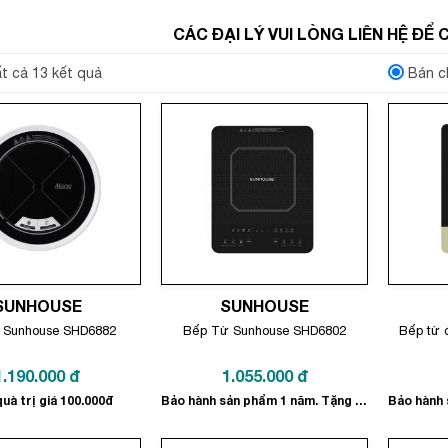
CÁC ĐẠI LÝ VUI LÒNG LIÊN HỆ ĐỂ
ất cả 13 kết quả
Bán c
SUNHOUSE
SUNHOUSE
 Sunhouse SHD6882
Bếp Từ Sunhouse SHD6802
Bếp từ 
1.190.000
đ
1.055.000
đ
uà trị giá 100.000đ
Bảo hành sản phẩm 1 năm. Tặng quà trị giá 100.000đ