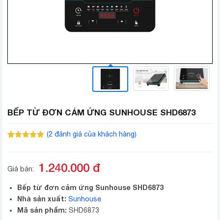
BẾP TỪ ĐƠN CẢM ỨNG SUNHOUSE SHD6873
(
2
đánh giá của khách hàng)
5.00
2
trên 5
dựa trên
đánh giá
1.240.000
đ
Giá bán:
Bếp từ đơn cảm ứng Sunhouse SHD6873
Nhà sản xuất:
Sunhouse
Mã sản phẩm:
SHD6873