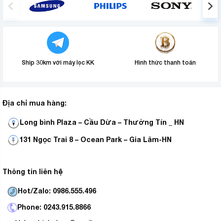
Tặng kèm bếp là một nồi lẩu inox vung kính tiện lợi, đáp
ứng tốt nhu cầu cho những bữa tiệc gia đình.
An toàn cho người sử dụng
Ship 30km với máy lọc KK
Hình thức thanh toán
Địa chỉ mua hàng:
Long bình Plaza – Cầu Dừa – Thường Tín _ HN
131 Ngọc Trai 8 – Ocean Park – Gia Lâm-HN
Thông tin liên hệ
Hot/Zalo: 0986.555.496
Sản phẩm có khóa trẻ em để hạn chế trẻ em thao tác
Phone: 0243.915.8866
trên bếp mà không có sự quản lý của người lớn, nên rất