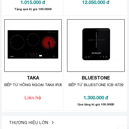
1.015.000
đ
12.050.000
đ
cho bạn tùy chỉnh linh hoat theo mong muốn sử dụng.
Tặng quà trị giá 100.000đ
Chức năng hẹn giờ giúp bạn lựa chọn thời gian nấu
nướng phù hợp với từng món ăn (từ 0 – 3 giờ). Bạn sẽ
có thêm nhiều thời gian để tranh thủ chuẩn bị món ăn
khác hoặc thực hiện công việc nội trợ, dọn dẹp nhà
cửa.
TAKA
BLUESTONE
BẾP TỪ HỒNG NGOẠI TAKA IR3B 5400W
BẾP TỪ BLUESTONE ICB-6729
Liên hệ
1.300.000
đ
Quà tặng trị giá 100.000Đ
THƯƠNG HIỆU LỚN