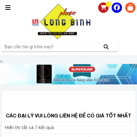
0
>
NHÀ PHÂN PHỐI BẾP HỒNG NGOẠI SUNHOUSE CHÍNH
HÃNG GIÁ RẺ TẠI HÀ NỘI
CÁC ĐẠI LÝ VUI LÒNG LIÊN HỆ ĐỂ CÓ GIÁ TỐT NHẤT
Hiển thị tất cả 7 kết quả