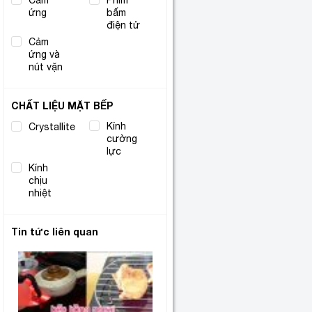
Cảm
Phím
(3)
ứng
bấm
(1)
điện tử
Cảm
ứng và
(2)
nút vặn
CHẤT LIỆU MẶT BẾP
Kính
Crystallite
(1)
cường
(1)
lực
Kính
chịu
(5)
nhiệt
Tin tức liên quan