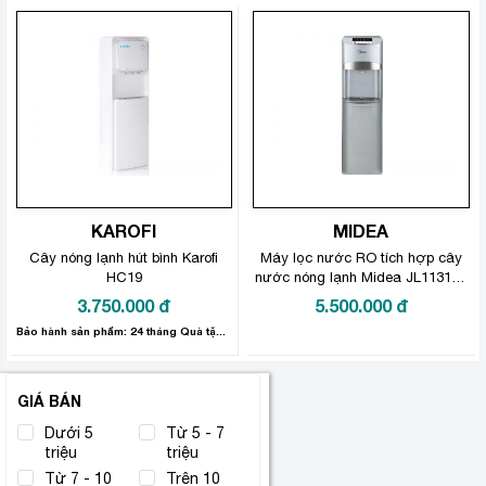
KAROFI
MIDEA
Cây nóng lạnh hút bình Karofi
Máy lọc nước RO tích hợp cây
HC19
nước nóng lạnh Midea JL1131S–
RO
3.750.000
đ
5.500.000
đ
Bảo hành sản phẩm: 24 tháng Quà tặng trị giá 300.000đ
GIÁ BÁN
Dưới 5
Từ 5 - 7
triệu
triệu
Từ 7 - 10
Trên 10