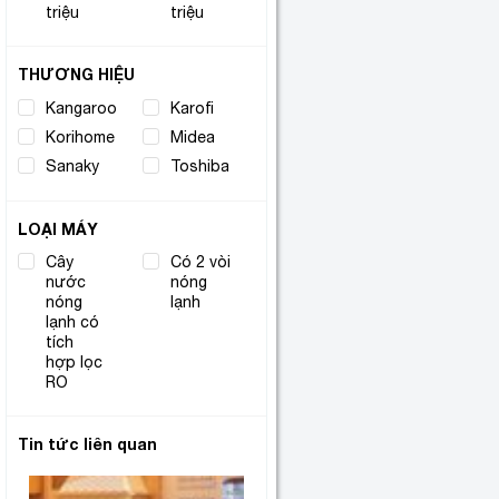
triệu
triệu
THƯƠNG HIỆU
Kangaroo
(4)
Karofi
(3)
Korihome
(1)
Midea
(2)
Sanaky
(3)
Toshiba
(2)
LOẠI MÁY
Cây
Có 2 vòi
nước
nóng
(1)
nóng
lạnh
lạnh có
(1)
tích
hợp lọc
RO
Tin tức liên quan