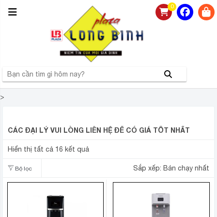
0
>
CÂY NƯỚC NÓNG LẠNH CHÍNH HÃNG
CÁC ĐẠI LÝ VUI LÒNG LIÊN HỆ ĐỂ CÓ GIÁ TỐT NHẤT
Hiển thị tất cả 16 kết quả
Sắp xếp:
Bán chạy nhất
Bộ lọc