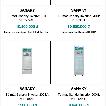
SANAKY
SANAKY
Tủ mát Sanaky inverter 350L
Tủ mát Sanaky Inverter 340 lít
VH358W3L
VH408K3L
10.800.000
đ
10.850.000
đ
Tặng quà gia dụng: 550.000đ Bảo hành sản phẩm: 24 tháng
Tặng quà Gia Dụng 550.000đ
SANAKY
SANAKY
Tủ mát Sanaky Inverter 200 Lít
Tủ mát Sanaky Inverter 200 lít
VH-258KL
VH-258K3L
7.900.000
đ
9.440.000
đ