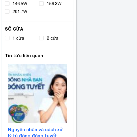
146.5W
(1)
156.3W
(1)
201.7W
(1)
SỐ CỬA
1 cửa
(7)
2 cửa
(2)
Tin tức liên quan
Nguyên nhân và cách xử
lý tủ đông đóng tuyết