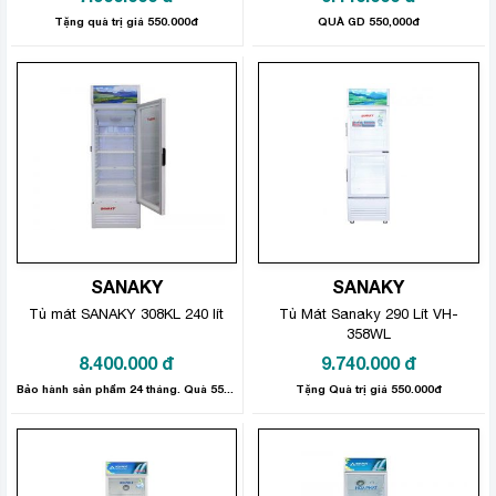
Tặng quà trị giá 550.000đ
QUÀ GD 550,000đ
SANAKY
SANAKY
Tủ mát SANAKY 308KL 240 lít
Tủ Mát Sanaky 290 Lít VH-
358WL
8.400.000
đ
9.740.000
đ
Bảo hành sản phẩm 24 tháng. Quà 550.000đ
Tặng Quà trị giá 550.000đ