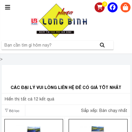
0
>
NHÀ PHÂN PHỐI TỦ MÁT CHÍNH HÃNG GIÁ RẺ TẠI HÀ
NỘI
CÁC ĐẠI LÝ VUI LÒNG LIÊN HỆ ĐỂ CÓ GIÁ TỐT NHẤT
Hiển thị tất cả 12 kết quả
Sắp xếp:
Bán chạy nhất
Bộ lọc