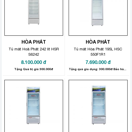
HÒA PHÁT
HÒA PHÁT
Tủ mát Hoà Phát 242 lít HSR
Tủ mát Hòa Phát 195L HSC
S6242
550F1R1
8.100.000
đ
7.690.000
đ
Tặng Quà trị giá 300.000đ
Tặng quà gia dụng: 300.000đ Bảo hành sản phẩm: 24 tháng