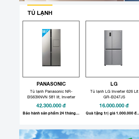
TỦ LẠNH
PANASONIC
LG
Tủ lạnh Panasonic NR-
Tủ lạnh LG Inverter 626 Lít
BS63XNVN 581 lít, Inverter
GR-B247JS
42.300.000
đ
16.000.000
đ
Bảo hành sản phẩm 24 tháng. Tặng phần quà gia dụng trị giá 800.000đ.
Quà tặng trị giá 1.0