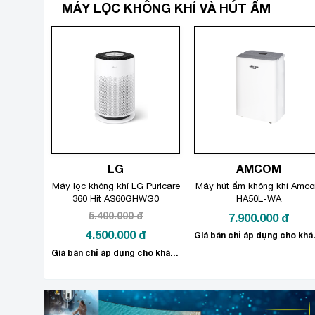
MÁY LỌC KHÔNG KHÍ VÀ HÚT ẨM
LG
AMCOM
Máy lọc không khí LG Puricare
Máy hút ẩm không khí Amc
360 Hit AS60GHWG0
HA50L-WA
5.400.000
đ
7.900.000
đ
Giá
4.500.000
đ
Giá bán chỉ
gốc
Giá
Giá bán chỉ áp dụng cho khách hàng mua Online. Miễn phí giao hàng và Lắp đặt.
là:
hiện
5.400.000 đ.
tại
là: