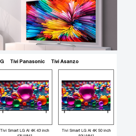
LG
Tivi Panasonic
Tivi Asanzo
Xem thêm
Tivi Smart LG AI 4K 43 inch
Tivi Smart LG AI 4K 50 inch
43UA841
50UA841