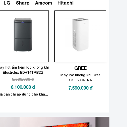
LG
Sharp
Amcom
Hitachi
Xem thêm
áy hút ẩm kèm lọc không khí
GREE
Electrolux EDH14TRBD2
Máy lọc không khí Gree
8.500.000
đ
GCF500AENA
Giá
8.100.000
đ
7.590.000
đ
gốc
Giá
Giá bán chỉ áp dụng cho khách hàng mua Online!
là:
hiện
8.500.000 đ.
tại
là:
8.100.000 đ.