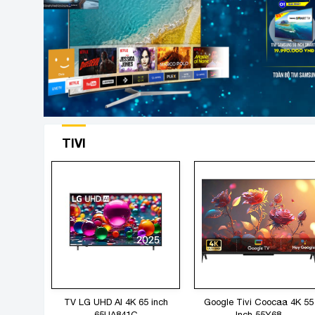
4.500.000 đ.
TIVI
TV LG UHD AI 4K 65 inch
Google Tivi Coocaa 4K 55
65UA841C
Inch 55Y68