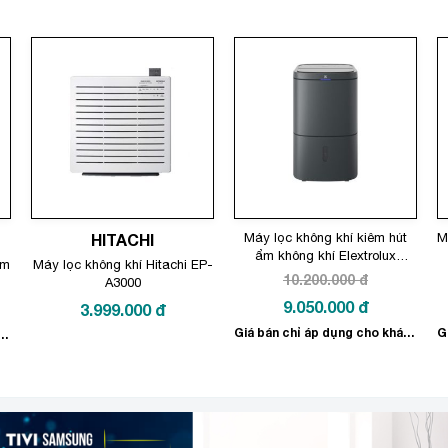
HITACHI
Máy lọc không khí kiêm hút
M
ẩm không khí Elextrolux
om
Máy lọc không khí Hitachi EP-
EDH16TRBD3
10.200.000
đ
A3000
Giá
9.050.000
đ
3.999.000
đ
gốc
Giá
Giá bán chỉ áp dụng cho khách hàng mua Online!
 áp dụng cho khách hàng mua Online!
là:
hiện
10.200.000 đ.
tại
là:
9.050.000 đ.