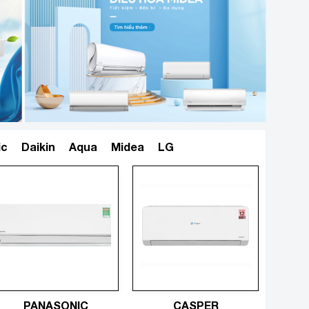
ic
Daikin
Aqua
Midea
LG
Xem tất cả
PANASONIC
CASPER