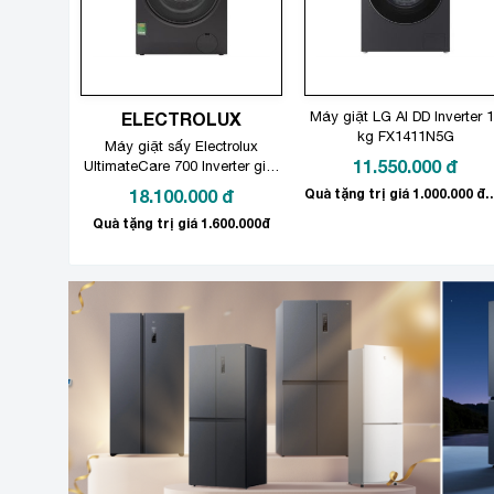
ELECTROLUX
Máy giặt LG AI DD Inverter 
kg FX1411N5G
Máy giặt sấy Electrolux
11.550.000
đ
UltimateCare 700 Inverter giặt
11 kg – sấy 7 kg
18.100.000
đ
Quà tặng trị giá 1.0
EWW1143R7SC
Quà tặng trị giá 1.600.000đ