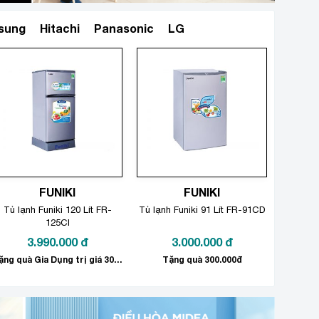
sung
Hitachi
Panasonic
LG
Xem thêm
FUNIKI
FUNIKI
Tủ lạnh Funiki 120 Lít FR-
Tủ lạnh Funiki 91 Lít FR-91CD
125CI
3.990.000
đ
3.000.000
đ
Tặng quà Gia Dụng trị giá 300.000đ
Tặng quà 300.000đ