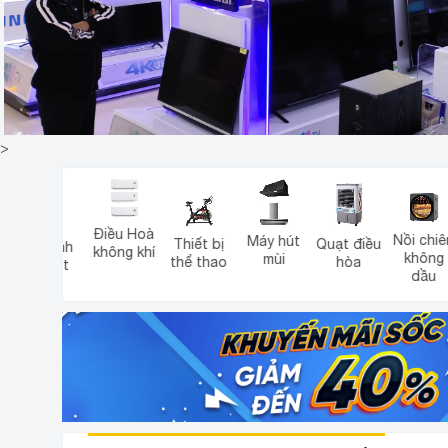
>
Điều Hoà
Nồi chiên
Máy hút
Thiết bị
Quạt điều
Smarrt
không khí
không
mùi
thể thao
hòa
Tivi
dầu