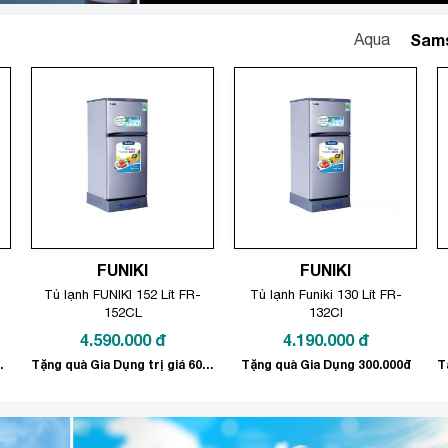
Aqua
Sam
FUNIKI
FUNIKI
Tủ lạnh FUNIKI 152 Lít FR-
Tủ lạnh Funiki 130 Lít FR-
152CL
132CI
4.590.000
đ
4.190.000
đ
00.000 đồng
Tặng quà Gia Dụng trị giá 600.000đ
Tặng quà Gia Dụng 300.000đ