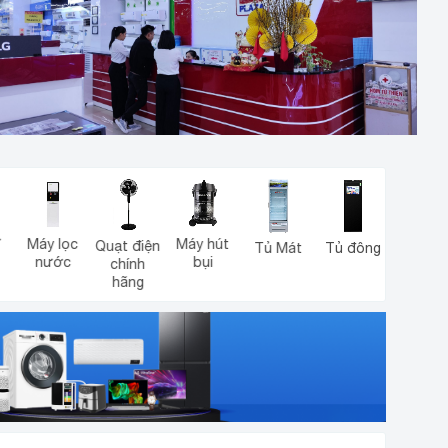
Lò vi
Lò nướn
Máy hút
Quạt điện
Tủ Mát
Tủ đông
sóng
bụi
chính
hãng