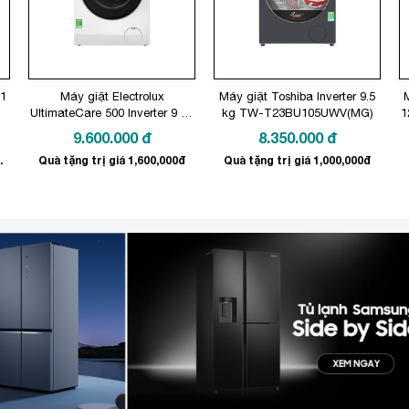
11
Máy giặt Electrolux
Máy giặt Toshiba Inverter 9.5
M
UltimateCare 500 Inverter 9 kg
kg TW-T23BU105UWV(MG)
1
EWF9023P5WC
9.600.000
đ
8.350.000
đ
00.000 đồng
Quà tặng trị giá 1,600,000đ
Quà tặng trị giá 1,000,000đ