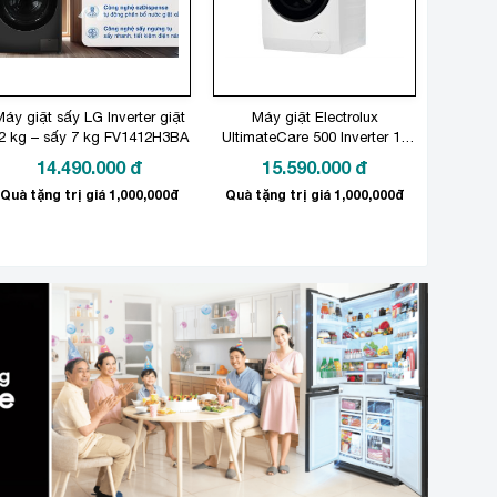
áy giặt sấy LG Inverter giặt
Máy giặt Electrolux
2 kg – sấy 7 kg FV1412H3BA
UltimateCare 500 Inverter 13
kg EWF1343P5WC
14.490.000
đ
15.590.000
đ
Quà tặng trị giá 1,000,000đ
Quà tặng trị giá 1,000,000đ