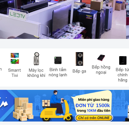
Bếp hồng
Bình tắm
Bếp từ
Máy lọc
Máy lọc
Bếp ga
ngoại
nóng lạnh
chính
không khí
nước
hãng