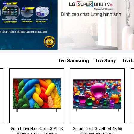
Tivi Samsung
Tivi Sony
Tivi 
Smart Tivi NanoCell LG AI 4K
Smart Tivi LG UHD AI 4K 55
50 inch 50NANO80ASA
inch 55UA841CPSA