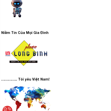
cho nhiều không gian địa hình, đặc biệt là lắp đặt tại các
chung cư có trần thấp.
Vệ sinh dễ dàng với van xả cặn
Bình nước nóng Ariston SL2 20 LUX-D AG+ tích hợp
Niềm Tin Của Mọi Gia Đình
van xả cặn giúp thao tác vệ sinh bảo dưỡng, cũng như
thay thế linh kiện trở nên dễ dàng, đơn giản nhanh chóng
hơn.
………….. Tôi yêu Việt Nam!