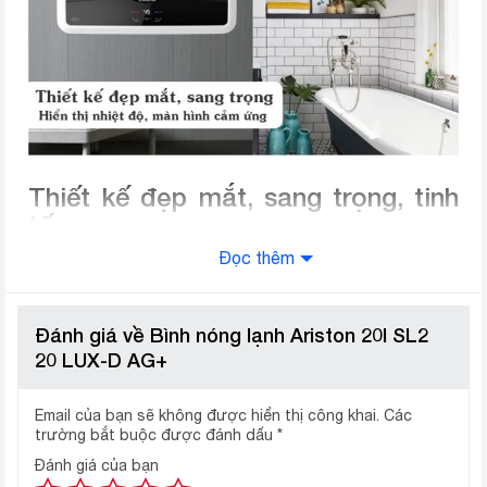
Thiết kế đẹp mắt, sang trọng, tinh
tế
Đọc thêm
Bình nóng lạnh Ariston 20l SL2 20 LUX-D AG+ có thiết
kế hiện đại, đẹp mắt, màu đen sáng bóng sang trọng,
tinh tế đậm chất Ý làm nổi bật mọi không gian nội
Đánh giá về Bình nóng lạnh Ariston 20l SL2
thất. Kiểu bình ngang với độ cao chỉ gần 30cm tiết kiệm
20 LUX-D AG+
không gian lắp đặt cho căn phòng của Bạn.
Hơn nữa: bình nóng lạnh Ariston SL2 20 LUX-D AG+
Email của bạn sẽ không được hiển thị công khai.
Các
trang bị màn hình LED được điều chỉnh bằng nút cảm
trường bắt buộc được đánh dấu
*
ứng vô cùng tiện ích thông minh, dễ dàng cài đặt điều
Đánh giá của bạn
chỉnh nhiệt độ và quan sát khi sử dụng một cách dễ