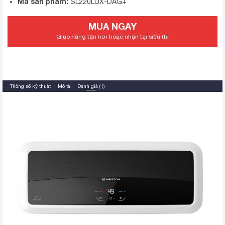
Mã sản phẩm:
SL220LUX-DAG+
MUA NGAY
Giao hàng tận nơi hoặc nhận tại siêu thị
Thông số kỹ thuật
Mô tả
Đánh giá (1)