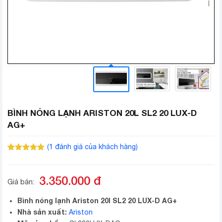
BÌNH NÓNG LẠNH ARISTON 20L SL2 20 LUX-D
AG+
(
1
đánh giá của khách hàng)
5.00
1
trên 5
dựa trên
đánh giá
3.350.000
đ
Giá bán:
Bình nóng lạnh Ariston 20l SL2 20 LUX-D AG+
Nhà sản xuất:
Ariston