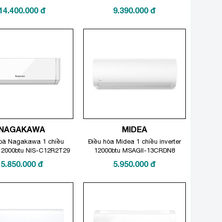
XU12ZKH-8
14.400.000
đ
9.390.000
đ
NAGAKAWA
MIDEA
hoà Nagakawa 1 chiều
Điều hòa Midea 1 chiều inverter
 12000btu NIS-C12R2T29
12000btu MSAGII-13CRDN8
5.850.000
đ
5.950.000
đ