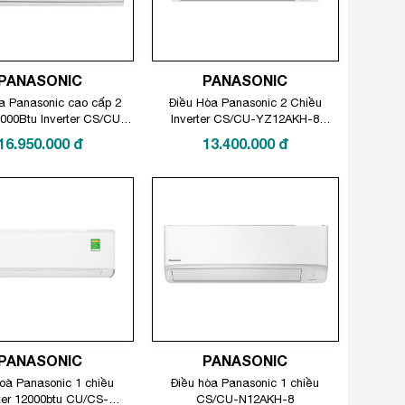
PANASONIC
PANASONIC
a Panasonic cao cấp 2
Điều Hòa Panasonic 2 Chiều
000Btu Inverter CS/CU-
Inverter CS/CU-YZ12AKH-8
12BKH-8 mới 2025
12000Btu
16.950.000
đ
13.400.000
đ
PANASONIC
PANASONIC
oà Panasonic 1 chiều
Điều hòa Panasonic 1 chiều
ter 12000btu CU/CS-
CS/CU-N12AKH-8