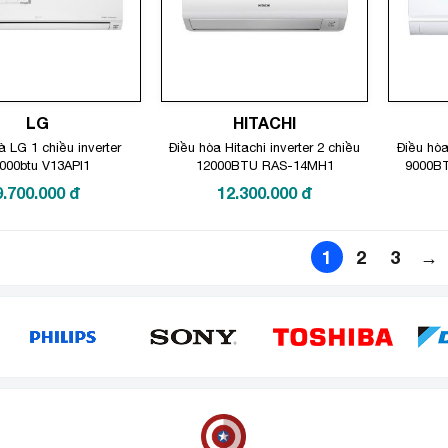
LG
HITACHI
à LG 1 chiều inverter
Điều hòa Hitachi inverter 2 chiều
Điều hòa
000btu V13API1
12000BTU RAS-14MH1
9000B
9.700.000
đ
12.300.000
đ
1
2
3
→