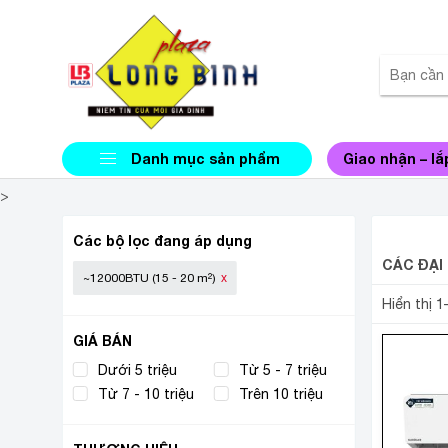
Danh mục sản phẩm
Giao nhận – lắ
>
ĐIỀU 
Các bộ lọc đang áp dụng
CÁC ĐẠI 
~12000BTU (15 - 20 m²)
Hiển thị 
GIÁ BÁN
Dưới 5 triệu
Từ 5 - 7 triệu
Từ 7 - 10 triệu
Trên 10 triệu