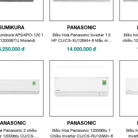
SUMIKURA
PANASONIC
Sumikura APS/APO-120 1
Điều Hoà Panasonic Inverter 1.5
Điều hò
 12000BTU Morandi
HP CU/CS-XU12BKH-8 Mẫu mới
chiều 12
2025
XZ
5.250.000
đ
14.000.000
đ
PANASONIC
PANASONIC
a Panasonic 2 chiều
Điều Hòa Panasonic 12000Btu 1
Điều h
er 12000btu CU/CS-
Chiều Inverter CU/CS-RU12AKH-8
Inver