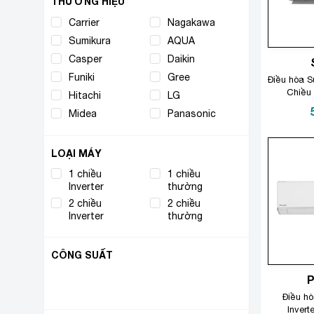
THƯƠNG HIỆU
Carrier
(1)
Nagakawa
(4)
Sumikura
(1)
AQUA
(1)
Casper
(7)
Daikin
(2)
Funiki
(3)
Gree
(3)
Điều hòa 
Chiều
Hitachi
(6)
LG
(1)
Midea
(1)
Panasonic
(7)
LOẠI MÁY
1 chiều
1 chiều
(16)
(14)
Inverter
thường
2 chiều
2 chiều
(6)
(1)
Inverter
thường
CÔNG SUẤT
~12000BTU
(37)
(15 - 20 m²)
Điều hò
Invert