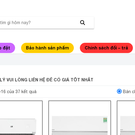
p đặt
Bảo hành sản phẩm
Chính sách đổi – trả
HÒA CHÍNH HÃNG
LÝ VUI LÒNG LIÊN HỆ ĐỂ CÓ GIÁ TỐT NHẤT
1–16 của 37 kết quả
Bán c