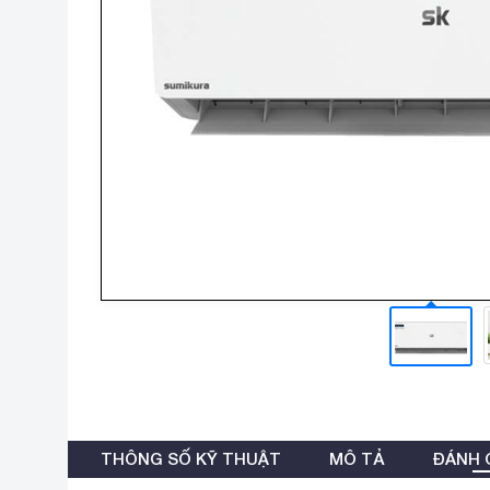
THÔNG SỐ KỸ THUẬT
MÔ TẢ
ĐÁNH G