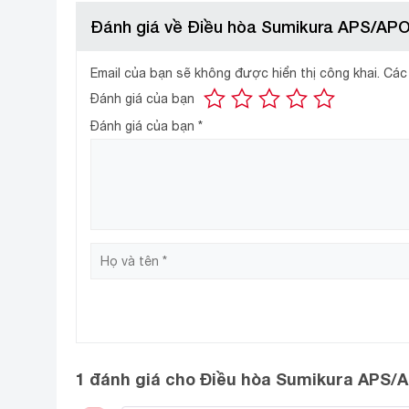
Đánh giá về Điều hòa Sumikura APS/APO
Điều hòa 1 chiều, công suất 12
Email của bạn sẽ không được hiển thị công khai.
Các
Điều hòa Sumikura APS/APO-120 12000BTU thu
nhỏ có diện tích 15 m2 đến 20 m2 (dưới 60 m3).
Đánh giá của bạn
Đánh giá của bạn
*
Môi chất lạnh R32
Chung tay bảo vệ và giữ gìn môi trường, Sumikura c
gas R410A, gấp 6.1 lần so với gas R22, đồng nghĩa v
1 đánh giá cho
Điều hòa Sumikura APS/A