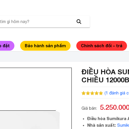
p đặt
Bảo hành sản phẩm
Chính sách đổi – trả
ĐIỀU HÒA SU
CHIỀU 12000
(
1
đánh giá c
5.00
1
trên 5
dựa trên
5.250.00
đánh giá
Giá bán:
Điều hòa Sumikura 
Nhà sản xuất:
Sumik