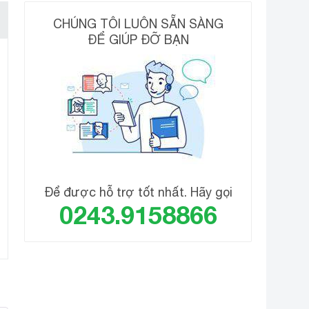
CHÚNG TÔI LUÔN SẴN SÀNG
ĐỂ GIÚP ĐỠ BẠN
ản phẩm làm mát hiệu quả đối với những không gian
ến hiệu suất làm lạnh cao hơn khoảng 1.6 lần so với
 rất thân thiện với môi trường.
Để được hỗ trợ tốt nhất. Hãy gọi
0243.9158866