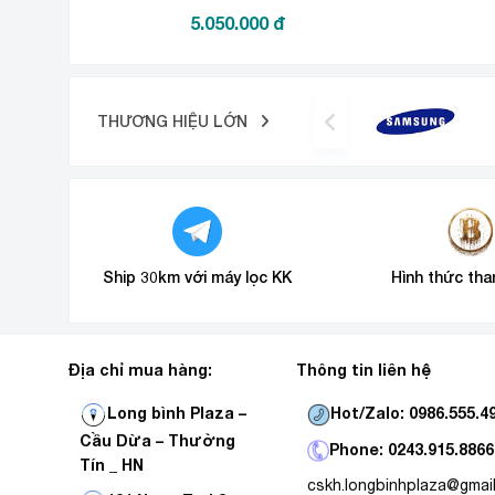
Công nghệ cảm biến nhiệt S-iFee
5.050.000
đ
THƯƠNG HIỆU LỚN
Ship 30km với máy lọc KK
Hình thức tha
Địa chỉ mua hàng:
Thông tin liên hệ
Hot/Zalo: 0986.555.4
Long bình Plaza –
Cầu Dừa – Thường
Phone: 0243.915.8866
Tín _ HN
cskh.longbinhplaza@gmai