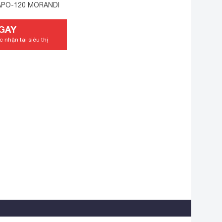
APO-120 MORANDI
GAY
 nhận tại siêu thị