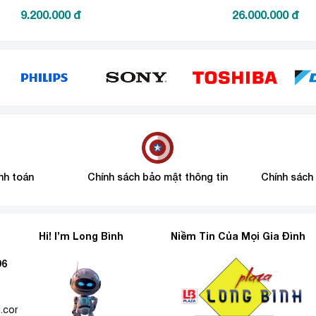
l
9.200.000
đ
26.000.000
đ
nh toán
Chính sách bảo mật thông tin
Chính sách
Hi! I’m Long Bình
Niềm Tin Của Mọi Gia Đình
96
l.com