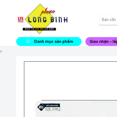
Danh mục sản phẩm
Giao nhận – lắ
>