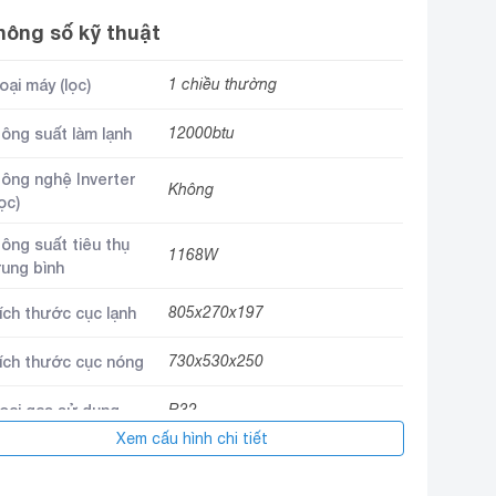
hông số kỹ thuật
oại máy (lọc)
1 chiều thường
ông suất làm lạnh
12000btu
ông nghệ Inverter
Không
lọc)
ông suất tiêu thụ
1168W
rung bình
ích thước cục lạnh
805x270x197
ích thước cục nóng
730x530x250
oại gas sử dụng
R32
Xem cấu hình chi tiết
hương hiệu (lọc)
Sumikura