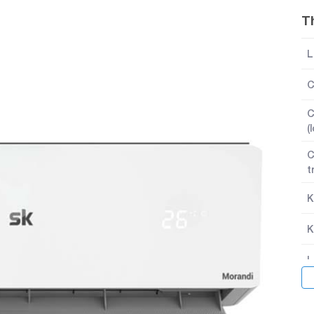
T
L
C
C
(
C
t
K
K
L
T