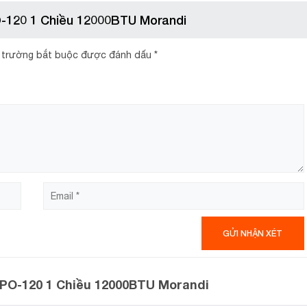
-120 1 Chiều 12000BTU Morandi
000BTU
 trường bắt buộc được đánh dấu
*
điều hòa 1 chiều
ộc dòng
với công suất làm lạnh 12000btu. S
họn thế hệ gas xanh R32 tân tiến nhất hiện nay. Gas R32 đem đ
ới việc tiết kiệm điện năng một cách đáng kể. Ngoài ra, gas R32
PO-120 1 Chiều 12000BTU Morandi