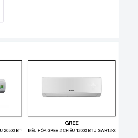
R32) có thể chạy công suất cao nhất ngay khi vừa
GREE
IỀU 20500 BTU FTKS60GVMV
ĐIỀU HÒA GREE 2 CHIỀU 12000 BTU GWH12KC-K6N0C4