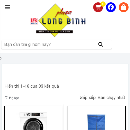
0
>
NHÀ PHÂN PHỐI MÁY SẤY QUẦN ÁO CHÍNH HÃNG GIÁ
RẺ TẠI HÀ NỘI
Hiển thị 1–16 của 33 kết quả
Sắp xếp:
Bán chạy nhất
Bộ lọc