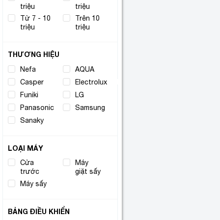
triệu
triệu
Từ 7 - 10
Trên 10
triệu
triệu
THƯƠNG HIỆU
Nefa
(2)
AQUA
(4)
Casper
(1)
Electrolux
(11)
Funiki
(3)
LG
(2)
Panasonic
(1)
Samsung
(3)
Sanaky
(5)
LOẠI MÁY
Cửa
Máy
(1)
(4)
trước
giặt sấy
Máy sấy
(1)
BẢNG ĐIỀU KHIỂN