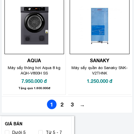
AQUA
SANAKY
Máy sấy thông hơi Aqua 8 kg
Máy sấy quần áo Sanaky SNK-
AQH-V800H SS
V2THNK
7.950.000
đ
1.250.000
đ
Tặng quà 1.600.000đ
1
2
3
→
GIÁ BÁN
Dưới 5
Từ 5 - 7