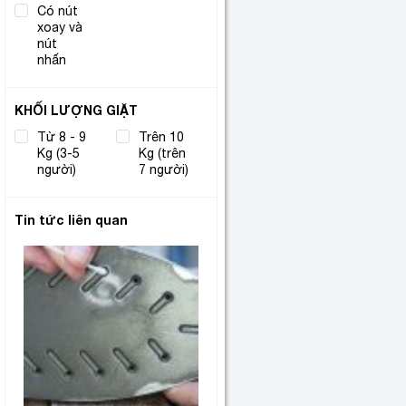
Có nút
xoay và
(1)
nút
nhấn
KHỐI LƯỢNG GIẶT
Từ 8 - 9
Trên 10
Kg (3-5
(1)
Kg (trên
(4)
người)
7 người)
Tin tức liên quan