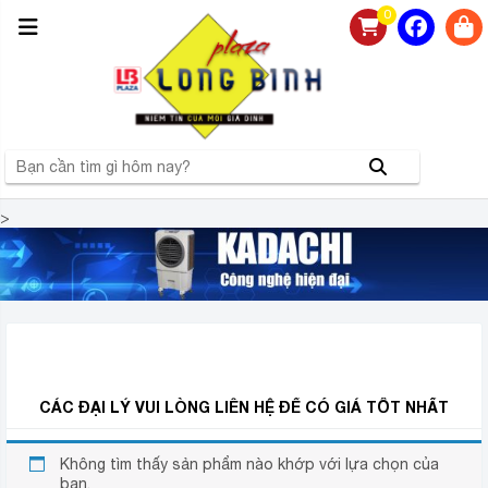
0
>
NHÀ PHÂN PHỐI QUẠT ĐIỀU HÒA KADACHI CHÍNH
HÃNG, GIÁ RẺ LỚN NHẤT TẠI MIỀN BẮC
CÁC ĐẠI LÝ VUI LÒNG LIÊN HỆ ĐỂ CÓ GIÁ TỐT NHẤT
Không tìm thấy sản phẩm nào khớp với lựa chọn của
bạn.