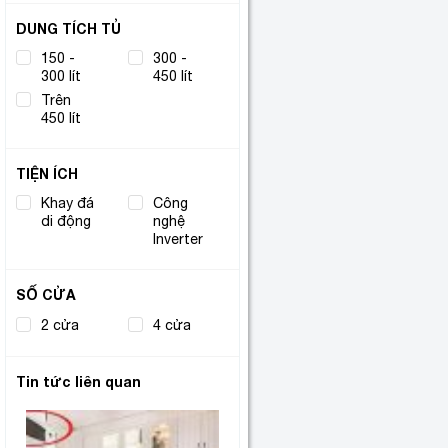
DUNG TÍCH TỦ
150 -
300 -
(7)
(9)
300 lít
450 lít
Trên
(1)
450 lít
TIỆN ÍCH
Khay đá
Công
(1)
di động
nghệ
(17)
Inverter
SỐ CỬA
2 cửa
(12)
4 cửa
(5)
Tin tức liên quan