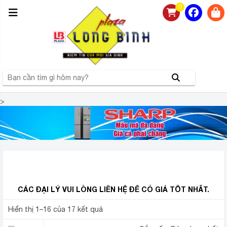
0
>
NHÀ PHÂN PHỐI TỦ LẠNH SHARP CHÍNH HÃNG, GIÁ RẺ
LỚN NHẤT TẠI MIỀN BẮC
CÁC ĐẠI LÝ VUI LÒNG LIÊN HỆ ĐỂ CÓ GIÁ TỐT NHẤT.
Hiển thị 1–16 của 17 kết quả