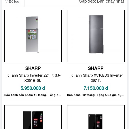
Sắp xếp:
Bán chạy nhất
Bộ lọc
SHARP
SHARP
Tủ lạnh Sharp Inverter 224 lít SJ-
Tủ lạnh Sharp X316EDS Inverter
X251E-SL
287 lít
5.950.000
đ
7.150.000
đ
Bảo hành sản phẩm 12 tháng. Tặng quà Gia Dụng trị giá 300.000đ
Bảo hành: 12 tháng. Tặng Quà gia dụng 300.000đ.