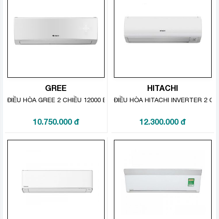
phí dành cho điện năng. Công nghệ Inverter với động
cơ DC Inverter được sử dụng cho dàn lạnh, dàn nóng
sẽ làm tăng hiệu quả hoạt động và vận hành êm ái hơn.
Đặc biệt, công nghệ này của
điều hòa Hitachi
sẽ giúp
người dùng tiết kiệm điện tối đa.
GREE
HITACHI
ĐIỀU HÒA GREE 2 CHIỀU 12000 BTU GWH12KC-K6N0C4
ĐIỀU HÒA HITACHI INVERTER 2 C
10.750.000
đ
12.300.000
đ
Air Sleep
Chế độ gió ngủ tự động điều chỉnh nhiệt độ một cách