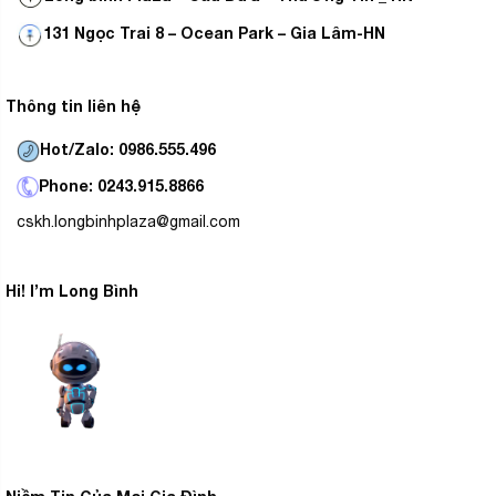
trường.
131 Ngọc Trai 8 – Ocean Park – Gia Lâm-HN
Thông tin liên hệ
Hot/Zalo: 0986.555.496
Phone: 0243.915.8866
cskh.longbinhplaza@gmail.com
Hi! I’m Long Bình
Hẹn giờ
Cho phép người dùng chủ động thời gian bật tắt máy
theo nhu cầu
Tự khởi động khi có điện
Nếu xảy ra tình trạng mất điện, điều hòa sẽ tiếp tục việc