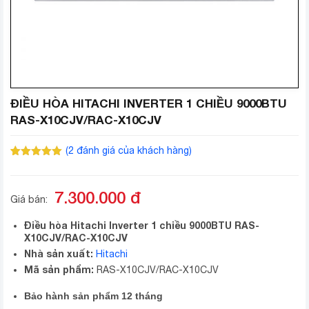
ĐIỀU HÒA HITACHI INVERTER 1 CHIỀU 9000BTU
RAS-X10CJV/RAC-X10CJV
(
2
đánh giá của khách hàng)
5.00
2
trên 5
dựa trên
đánh giá
7.300.000
đ
Giá bán:
Điều hòa Hitachi Inverter 1 chiều 9000BTU RAS-
X10CJV/RAC-X10CJV
Nhà sản xuất:
Hitachi
Mã sản phẩm:
RAS-X10CJV/RAC-X10CJV
Bảo hành sản phẩm 12 tháng