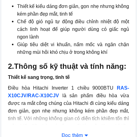
Điện áp
220-230V
Thiết kế kiểu dáng đơn giản, gọn nhẹ nhưng không
Tần số
kém phần đẹp mắt, tinh tế
50Hz
Chế độ gió ngủ tự động điều chỉnh nhiệt độ một
Khối lượng dàn lạnh
8,5kg
cách linh hoạt để giúp người dùng có giấc ngủ
ngon lành
Khối lượng dàn nóng
22,5 kg
Giúp tiêu diệt vi khuẩn, nấm mốc và ngăn chặn
những mùi hôi khó chịu ở trong không khí
Thương hiệu (lọc)
Hitachi
2.Thông số kỹ thuật và tính năng:
Thiết kế sang trọng, tinh tế
Điều hòa Hitachi Inverter 1 chiều 9000BTU
RAS-
X10CJV/RAC-X10CJV
là sản phẩm điều hòa vừa
được ra mắt công chúng của Hitachi đi cùng kiểu dáng
đơn giản, gọn nhẹ nhưng không kém phần đẹp mắt,
tinh tế. Với những không gian có diện tích khiêm tốn thì
một chiếc điều hòa có công suất lớn gây lãng phí tiền
điện, là không cần thiết.
Đọc thêm