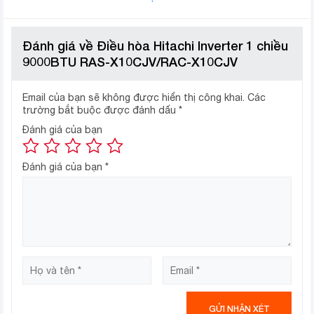
Đánh giá về Điều hòa Hitachi Inverter 1 chiều
9000BTU RAS-X10CJV/RAC-X10CJV
Email của bạn sẽ không được hiển thị công khai.
Các
trường bắt buộc được đánh dấu
*
Đánh giá của bạn
Đánh giá của bạn
*
Do đó, nếu căn phòng mà các bạn định lắp đặt điều hòa
có diện tích dưới 15m2, thì điều hòa Hitachi RAS-
X10CJV với công suất 1 HP sẽ là lựa chọn rất phù hợp
nhất giúp làm lạnh hiệu quả mà tiết kiệm điện cho nhà
bạn.
Chế Độ Làm Lạnh Nhanh