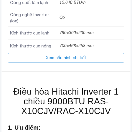
Công suất làm lạnh
12.640 BTU/h
Công nghệ Inverter
Có
(lọc)
Kích thước cục lạnh
790×300×230 mm
Kích thước cục nóng
700×468×258 mm
Xem cấu hình chi tiết
Loại gas sử dụng
R32
Chiều dài lắp ống
15m
đồng
Chiều cao lắp cục
Điều hòa Hitachi Inverter 1
10 m
nóng
chiều 9000BTU RAS-
Nơi lắp ráp
Malaysia
X10CJV/RAC-X10CJV
Năm ra mắt
2019
1. Ưu điểm: