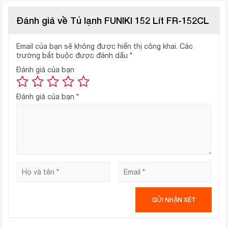
chất làm lạnh không chứa CFC.
Đánh giá về Tủ lạnh FUNIKI 152 Lít FR-152CL
Ngăn đựng bơ có nắp đậy
Được thiết kế ngay trên các ngăn mát, có thể bảo quản
Email của bạn sẽ không được hiển thị công khai.
Các
trường bắt buộc được đánh dấu
*
bơ và các thực phẩm khác trong một môi trường nhiệt
độ lý tưởng.
Đánh giá của bạn
Đánh giá của bạn
*
Ngăn bảo quản thực phẩm tươi sống