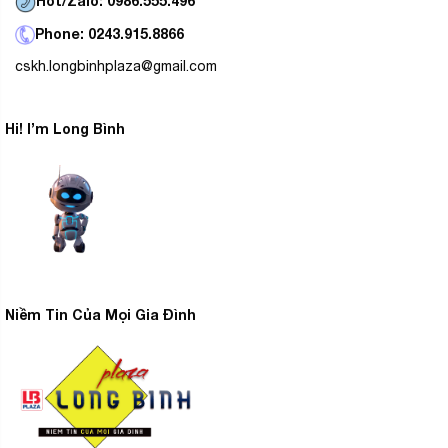
Hot/Zalo: 0986.555.496
Phone: 0243.915.8866
cskh.longbinhplaza@gmail.com
Hi! I’m Long Bình
Niềm Tin Của Mọi Gia Đình