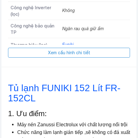
Công nghệ Inverter
Không
(lọc)
Công nghệ bảo quản
Ngăn rau quả giữ ẩm
TP
Thương hiệu (lọc)
Funiki
Xem cấu hình chi tiết
Điện năng tiêu thụ
90W
Trọng lượng
45 kg
Tủ lạnh FUNIKI 152 Lít FR-
Loại tủ lạnh (lọc)
Ngăn đá bên trên
152CL
Kích thước
1418 x 582 x 490 (mm)
1. Ưu điểm:
Xuất xứ
Việt Nam
Máy nén Zanussi Electrolux với chất lượng nổi trội
Thương hiệu
Funiki
Chức năng làm lạnh gián tiếp ,sẽ không có đá xuất