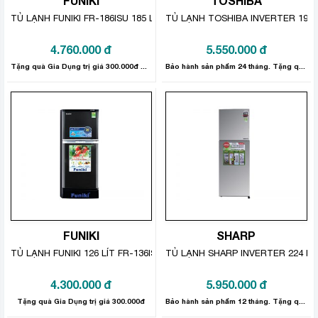
FUNIKI
TOSHIBA
– Đặc biệt khách hàng được miễn phí vận chuyển nội
TỦ LẠNH FUNIKI FR-186ISU 185 LÍT
TỦ LẠNH TOSHIBA INVERTER 194 
thành Hà Nội, giao hàng trong 24 tiếng.
4.760.000
đ
5.550.000
đ
– Lắp đặt theo đúng quy trình, đạt chuẩn theo quy định
Tặng quà Gia Dụng trị giá 300.000đ Bảo hành sản phẩm 2 năm
Bảo hành sản phẩm 24 tháng. Tặng quà trị giá 300.000đ
của nhà sản xuất đưa ra.
– Dịch vụ sau bán hàng luôn được chú trọng và hỗ trợ
nhanh nhất khi khách hàng có yêu cầu.
– Nhân viên chuyên nghiệp, giàu kinh nghiệm sẵn sàng
tư vấn để khách hàng chọn mua được những sản phẩm
chất lượng tốt nhất.
>>> BẠN CÓ THỂ THAM KHẢO THÊM:
TỦ LẠNH
TOSHIBA GR-A25VM (UK) INVERTER 194 LÍT
FUNIKI
SHARP
TỦ LẠNH FUNIKI 126 LÍT FR-136ISU
TỦ LẠNH SHARP INVERTER 224 LÍT
4.300.000
đ
5.950.000
đ
Tặng quà Gia Dụng trị giá 300.000đ
Bảo hành sản phẩm 12 tháng. Tặng quà Gia Dụng trị giá 300.000đ