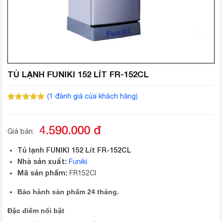
TỦ LẠNH FUNIKI 152 LÍT FR-152CL
(
1
đánh giá của khách hàng)
5.00
1
trên 5
dựa trên
đánh giá
4.590.000
đ
Giá bán:
Tủ lạnh FUNIKI 152 Lít FR-152CL
Nhà sản xuất:
Funiki
Mã sản phẩm:
FR152CI
Bảo hành sản phẩm 24 tháng.
Đặc điểm nổi bật