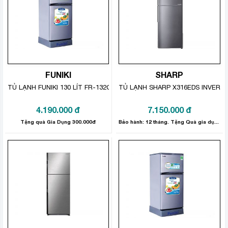
Thời gian thường xuyên đóng mở cửa tủ giúp duy trì độ
lạnh lý tưởng bên trong tủ và giảm hao phí điện năng
một cách triệt để nhất.
FUNIKI
SHARP
TỦ LẠNH FUNIKI 130 LÍT FR-132CI
TỦ LẠNH SHARP X316EDS INVERTE
4.190.000
đ
7.150.000
đ
Tặng quà Gia Dụng 300.000đ
Bảo hành: 12 tháng. Tặng Quà gia dụng 300.000đ.
Công nghệ Inverter tiên tiến
Tủ lạnh Panasonic NR-BS63XNVN
có sử dụng công
nghệ máy nén Inverter tiên tiến giúp gia đình bạn tiết
kiệm chi phí tiền điện hàng tháng một cách hiệu quả.