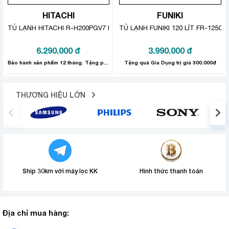
Công nghệ Inverter cũng giúp cho máy hoạt động êm ái,
HITACHI
FUNIKI
bền bỉ và ít gây tiếng ồn ảnh hưởng tới sinh hoạt của gia
TỦ LẠNH HITACHI R-H200PGV7 INVERTER 203 LÍT
TỦ LẠNH FUNIKI 120 LÍT FR-125CI
đình bạn.
6.290.000
đ
3.990.000
đ
Bảo hành sản phẩm 12 tháng. Tặng phần quà gia dụng trị giá 700.000đ.
Tặng quà Gia Dụng trị giá 300.000đ
THƯƠNG HIỆU LỚN
Ship 30km với máy lọc KK
Hình thức thanh toán
Khay đựng trứng tiện lợi
Tủ lạnh được thiết kế thêm khay đựng trứng riêng biệt
Địa chỉ mua hàng:
trên cánh cửa tủ, giúp bạn bảo quản trứng được tốt