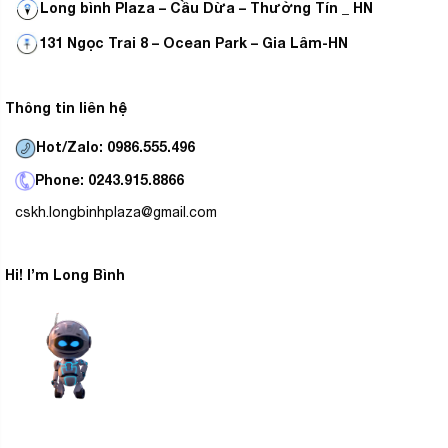
Long bình Plaza – Cầu Dừa – Thường Tín _ HN
hơn không sợ trứng rơi vỡ hay mất nhiều diện tích do
không có chỗ đặt hợp lý.
131 Ngọc Trai 8 – Ocean Park – Gia Lâm-HN
Công nghệ lọc không khí Hygieneactive
Thông tin liên hệ
Tủ lạnh Panasonic NR-BS63XNVN
sử dụng công
nghệ Hygieneactive giúp lọc không khí bên trong tủ
Hot/Zalo: 0986.555.496
được tốt hơn, tránh được hiện tượng lẫn mùi giữa các
Phone: 0243.915.8866
loại thực phẩm khác nhau.
cskh.longbinhplaza@gmail.com
Hi! I’m Long Bình