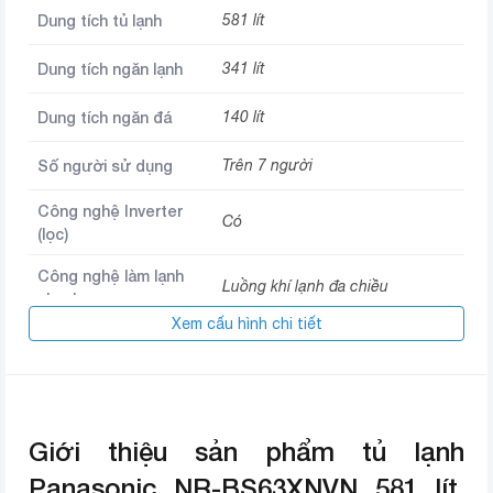
Dung tích tủ lạnh
581 lít
Dung tích ngăn lạnh
341 lít
Dung tích ngăn đá
140 lít
Số người sử dụng
Trên 7 người
Công nghệ Inverter
Có
(lọc)
Công nghệ làm lạnh
Luồng khí lạnh đa chiều
nhanh
Xem cấu hình chi tiết
Chất liệu cửa tủ
Thép không gỉ
Chất liệu khay ngăn
Kính chịu lực
Nơi lắp ráp
Thái Lan
Giới thiệu sản phẩm tủ lạnh
Panasonic NR-BS63XNVN 581 lít,
Thương hiệu (lọc)
Panasonic