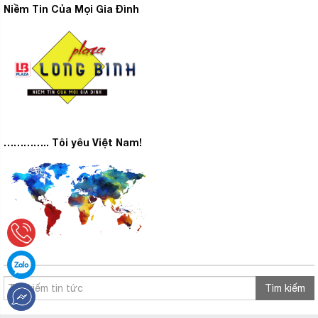
Niềm Tin Của Mọi Gia Đình
Dung tích lớn sử dụng lớn 581 lít
Tủ lạnh có tổng dung tích sử dụng lên đến 581 lít thích
hợp cho gia đình đông người hoặc những khách sạn
mini.
………….. Tôi yêu Việt Nam!
Giúp gia đình bạn thoải mái dự trữ thực phẩm sử dụng
trong thời gian dài mà không mất quá nhiều thời gian đi
chợ.
Tìm kiếm