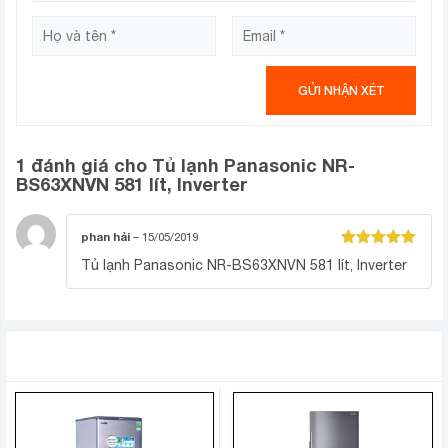
bữa cơm của gia đình bạn thêm tròn vị.
1 đánh giá cho
Tủ lạnh Panasonic NR-
BS63XNVN 581 lít, Inverter
phan hải
–
15/05/2019
Được xếp
Tủ lạnh Panasonic NR-BS63XNVN 581 lít, Inverter
hạng
5
5
sao
SẢN PHẨM TƯƠNG TỰ
Công nghệ Econavi thông minh
Tủ lạnh Panasonic có cảm biến ECONAVI thông minh,
có khả năng nhận biết mức độ ánh sáng và nhiệt độ bên
ngoài môi trường, tần suất.