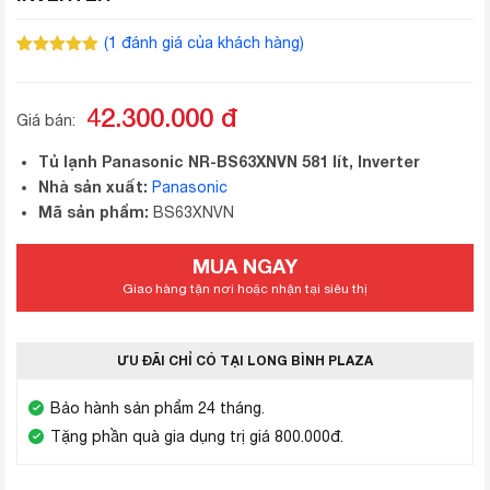
(
1
đánh giá của khách hàng)
5.00
1
trên 5
dựa trên
đánh giá
42.300.000
đ
Giá bán:
Tủ lạnh Panasonic NR-BS63XNVN 581 lít, Inverter
Nhà sản xuất:
Panasonic
Mã sản phẩm:
BS63XNVN
MUA NGAY
Giao hàng tận nơi hoặc nhận tại siêu thị
ƯU ĐÃI CHỈ CÓ TẠI LONG BÌNH PLAZA
Bảo hành sản phẩm 24 tháng.
Tặng phần quà gia dụng trị giá 800.000đ.