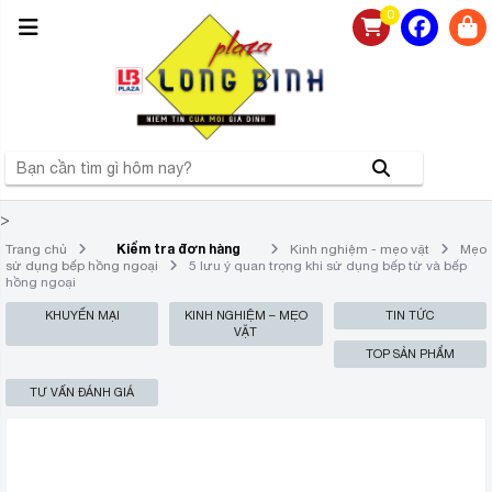
0
>
Kiểm tra đơn hàng
Trang chủ
Kinh nghiệm - mẹo vặt
Mẹo
sử dụng bếp hồng ngoại
5 lưu ý quan trọng khi sử dụng bếp từ và bếp
hồng ngoại
KHUYẾN MẠI
KINH NGHIỆM – MẸO
TIN TỨC
VẶT
TOP SẢN PHẨM
TƯ VẤN ĐÁNH GIÁ
5 LƯU Ý QUAN TRỌNG KHI SỬ
DỤNG BẾP TỪ VÀ BẾP HỒNG