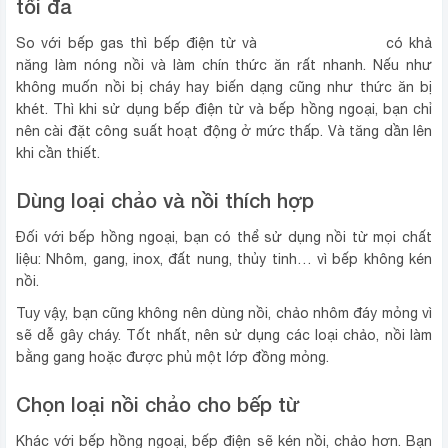
tối đa
bếp hồng ngoại
So với bếp gas thì bếp điện từ và
có khả
năng làm nón‌g nồi và làm chín thức ăn rất nhanh. Nếu như
không muốn nồi bị chá‌y hay biến dạng cũng như thức ăn bị
khét. Thì khi sử dụng bếp điện từ và bếp hồng ngoại, bạn chỉ
nên cài đặt công suất hoạt độn‌g ở mức thấp. Và tăng dần lên
khi cần thiết.
Dùng loại chảo và nồi thí‌ch hợp
Đối với bếp hồng ngoại, bạn có thể sử dụng nồi từ mọi chất
liệu: Nhôm, gang, inox, đất nung, thủ‌y tinh… vì bếp không kén
nồi.
Tuy vậy, bạn cũng không nên dùng nồi, chảo nhôm đáy mỏng vì
sẽ dễ gây chá‌y. Tốt nhất, nên sử dụng các loại chảo, nồi làm
bằng gang hoặc được phủ một lớ‌p đồng mỏng.
Chọn loại nồi chảo cho bếp từ
Khác với bếp hồng ngoại, bếp điện sẽ kén nồi, chảo hơn. Bạn