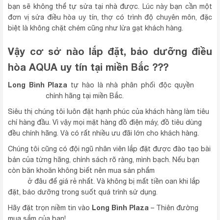
bạn sẽ không thể tự sửa tại nhà được. Lúc này bạn cần một
đơn vị sửa điều hòa uy tín, thợ có trình độ chuyên môn, đặc
biệt là không chặt chém cũng như lừa gạt khách hàng.
Vậy cơ sở nào lắp đặt, bảo dưỡng điều
hòa AQUA uy tín tại miền Bắc ???
Long Bình Plaza
điều
tự hào là nhà phân phối độc quyền
hòa AQUA
chính hãng tại miền Bắc.
Siêu thị chúng tôi luôn đặt hạnh phúc của khách hàng làm tiêu
chí hàng đầu. Vì vậy mọi mặt hàng đồ điện máy, đồ tiêu dùng
đều chính hãng. Và có rất nhiều ưu đãi lớn cho khách hàng.
Chúng tôi cũng có đội ngũ nhân viên lắp đặt được đào tạo bài
bản của từng hãng, chính sách rõ ràng, mình bạch. Nếu bạn
điều hòa chính
còn băn khoăn không biết nên mua sản phẩm
hãng
ở đâu để giá rẻ nhất. Và không bị mất tiền oan khi lắp
đặt, bảo dưỡng trong suốt quá trình sử dụng.
Long Bình Plaza
Hãy đặt trọn niềm tin vào
– Thiên đường
mua sắm của bạn!