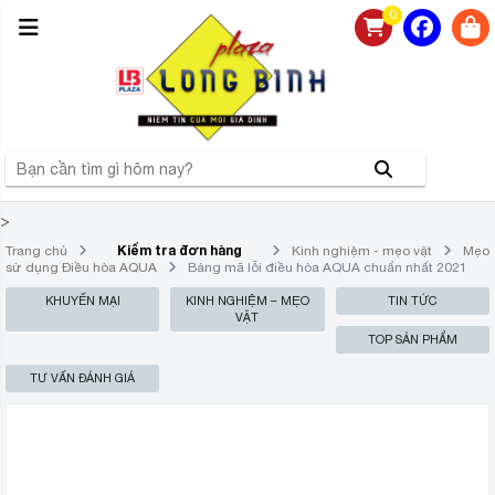
0
>
Kiểm tra đơn hàng
Trang chủ
Kinh nghiệm - mẹo vặt
Mẹo
sử dụng Điều hòa AQUA
Bảng mã lỗi điều hòa AQUA chuẩn nhất 2021
KHUYẾN MẠI
KINH NGHIỆM – MẸO
TIN TỨC
VẶT
TOP SẢN PHẨM
TƯ VẤN ĐÁNH GIÁ
BẢNG MÃ LỖI ĐIỀU HÒA AQUA
CHUẨN NHẤT 2021