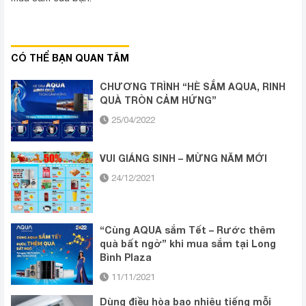
CÓ THỂ BẠN QUAN TÂM
CHƯƠNG TRÌNH “HÈ SẮM AQUA, RINH
QUÀ TRÒN CẢM HỨNG”
25/04/2022
VUI GIÁNG SINH – MỪNG NĂM MỚI
24/12/2021
“Cùng AQUA sắm Tết – Rước thêm
quà bất ngờ” khi mua sắm tại Long
Bình Plaza
11/11/2021
Dùng điều hòa bao nhiêu tiếng mỗi