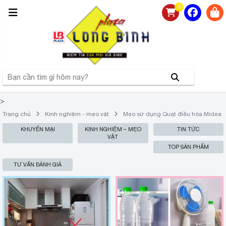
0
>
Trang chủ
Kinh nghiệm - mẹo vặt
Mẹo sử dụng Quạt điều hòa Midea
KHUYẾN MẠI
KINH NGHIỆM – MẸO
TIN TỨC
VẶT
TOP SẢN PHẨM
TƯ VẤN ĐÁNH GIÁ