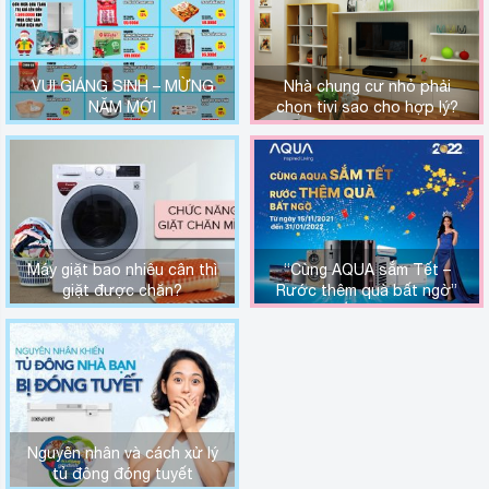
VUI GIÁNG SINH – MỪNG
Nhà chung cư nhỏ phải
NĂM MỚI
chọn tivi sao cho hợp lý?
Máy giặt bao nhiêu cân thì
“Cùng AQUA sắm Tết –
giặt được chăn?
Rước thêm quà bất ngờ”
khi mua sắm tại Long Bình
Plaza
Nguyên nhân và cách xử lý
tủ đông đóng tuyết