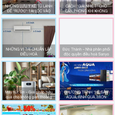
NHỮNG LƯU Ý KÊ TỦ LẠNH
CÁCH “GIẢI NHIỆT” CHO
ĐỂ “RƯỚC” TÀI LỘC VÀO
CĂN PHÒNG KHI KHÔNG
NHÀ
CÓ ĐIỀU HOÀ
NHỮNG VỊ TRÍ CHUẨN LẮP
Đức Thành – Nhà phân phối
ĐIỀU HOÀ
độc quyền điều hoà Sanyo
tại miền Bắc.
Máy hút ẩm – Giải pháp hiệu
CHƯƠNG TRÌNH “HÈ SẮM
quả cho không gian thoáng
AQUA, RINH QUÀ TRÒN
mát
CẢM HỨNG”