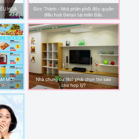
IỀU HOÀ
Đức Thành – Nhà phân phối độc quyền
điều hoà Sanyo tại miền Bắc.
ĂM MỚI
Nhà chung cư nhỏ phải chọn tivi sao
cho hợp lý?