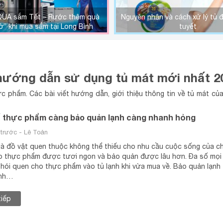
QUA sắm Tết – Rước thêm quà
Nguyên nhân và cách xử lý tủ
ờ” khi mua sắm tại Long Bình
tuyết
Plaza
 hướng dẫn sử dụng tủ mát mới
nhất 2
 phẩm. Các bài viết hướng dẫn, giới thiệu thông tin về tủ mát củ
 thực phẩm càng bảo quản lạnh càng nhanh hỏng
trước - Lê Toản
là đồ vật quen thuộc không thể thiếu cho nhu cầu cuộc sống của ch
o thực phẩm được tươi ngon và bảo quản được lâu hơn. Đa số mọi
thói quen cho thực phẩm vào tủ lạnh khi vừa mua về. Bảo quản lạnh
ạnh…
tiếp