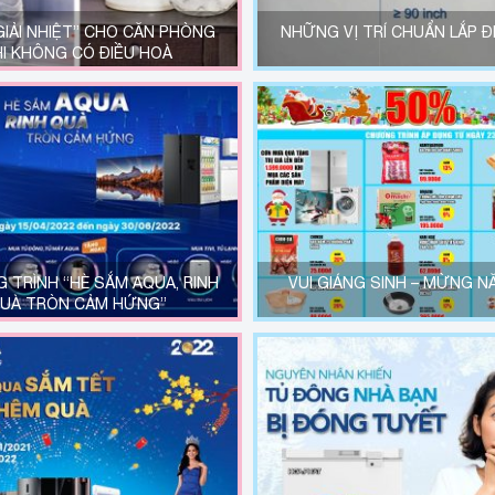
GIẢI NHIỆT” CHO CĂN PHÒNG
NHỮNG VỊ TRÍ CHUẨN LẮP Đ
HI KHÔNG CÓ ĐIỀU HOÀ
 TRÌNH “HÈ SẮM AQUA, RINH
VUI GIÁNG SINH – MỪNG N
UÀ TRÒN CẢM HỨNG”