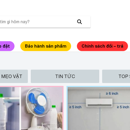
p đặt
Bảo hành sản phẩm
Chính sách đổi – trả
– MẸO VẶT
TIN TỨC
TOP