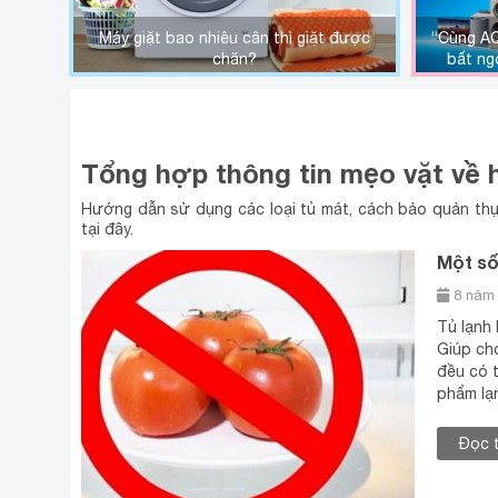
Máy giặt bao nhiêu cân thì giặt được
“Cùng A
chăn?
bất ng
MẸO SỬ DỤNG TỦ MÁT
Tổng hợp thông tin mẹo vặt về
Hướng dẫn sử dụng các loại tủ mát, cách bảo quản thực
tại đây.
Một số
8 năm 
Tủ lạnh 
Giúp ch
đều có 
phẩm l
Đọc 