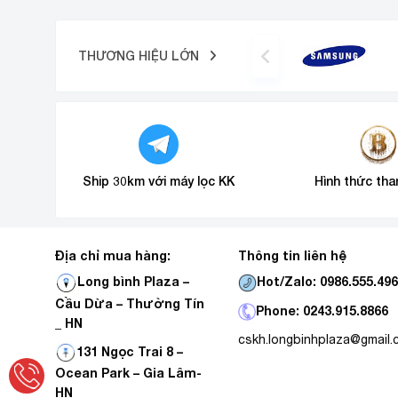
THƯƠNG HIỆU LỚN
Ship 30km với máy lọc KK
Hình thức tha
Địa chỉ mua hàng:
Thông tin liên hệ
Hot/Zalo: 0986.555.49
Long bình Plaza –
Cầu Dừa – Thường Tín
Phone: 0243.915.8866
_ HN
cskh.longbinhplaza@gmail
131 Ngọc Trai 8 –
Ocean Park – Gia Lâm-
HN