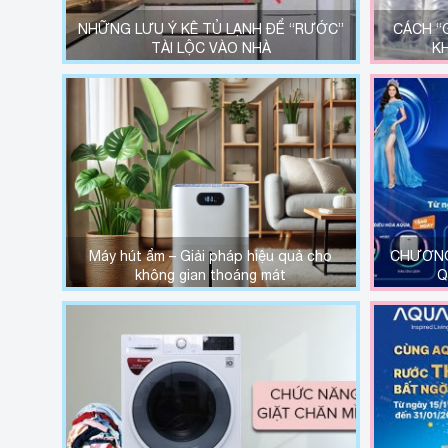
NHỮNG LƯU Ý KÊ TỦ LẠNH ĐỂ “RƯỚC”
CÁCH “
TÀI LỘC VÀO NHÀ
K
Máy hút ẩm – Giải pháp hiệu quả cho
CHƯƠNG
không gian thoáng mát
Q