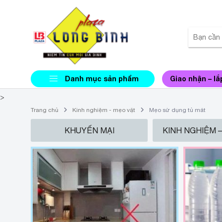
Danh mục sản phẩm
Giao nhận – lắ
>
Trang chủ
Kinh nghiệm - mẹo vặt
Mẹo sử dụng tủ mát
KHUYẾN MẠI
KINH NGHIỆM 