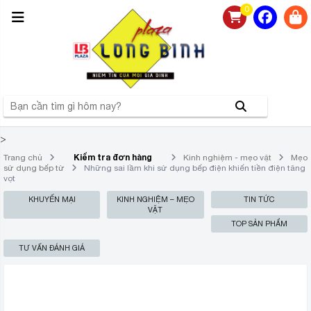
0
>
Kiểm tra đơn hàng
Trang chủ
Kinh nghiệm - mẹo vặt
Mẹo
sử dụng bếp từ
Những sai lầm khi sử dụng bếp điện khiến tiền điện tăng
vọt
KHUYẾN MẠI
KINH NGHIỆM – MẸO
TIN TỨC
VẶT
TOP SẢN PHẨM
TƯ VẤN ĐÁNH GIÁ
NHỮNG SAI LẦM KHI SỬ DỤNG
BẾP ĐIỆN KHIẾN TIỀN ĐIỆN TĂNG