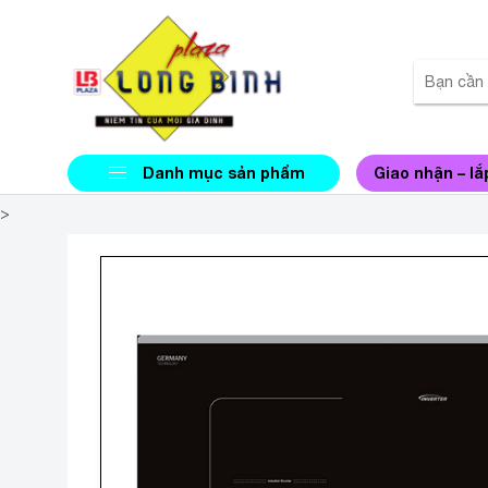
Danh mục sản phẩm
Giao nhận – lắ
>