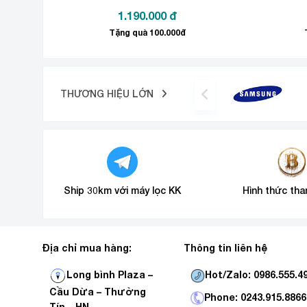
1.190.000
đ
Tặng quà 100.000đ
Thiết kế lắp âm
THƯƠNG HIỆU LỚN
Xu hướng trang trí của nhà bếp hiện đại hướng đến 
kiệm diện tích vừa mang lại không gian mở cho căn
Bảng điều khiển cảm ứng thông
Bếp đôi điện từ SUNHOUSE
MAMA MMB-02I
đư
Ship 30km với máy lọc KK
Hình thức tha
chế độ hoạt động mong muốn. MMB-02I cũng được t
không hay những đồ vật không tương thích như dĩa, 
Hai vùng nấu tiện lợi
Địa chỉ mua hàng:
Thông tin liên hệ
MMB-02I
có 2 vùng nấu rộng rãi giúp bạn chế biế
Hot/Zalo: 0986.555.4
Long bình Plaza –
các loại nồi chảo lớn.
Cầu Dừa – Thường
Phone: 0243.915.8866
Tín _ HN