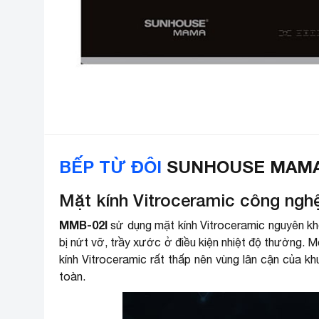
BẾP TỪ ĐÔI
SUNHOUSE MAMA
Mặt kính Vitroceramic công ngh
MMB-02I
sử dụng mặt kính Vitroceramic nguyên khối
bị nứt vỡ, trầy xước ở điều kiện nhiệt độ thường. M
kính Vitroceramic rất thấp nên vùng lân cận của k
toàn.