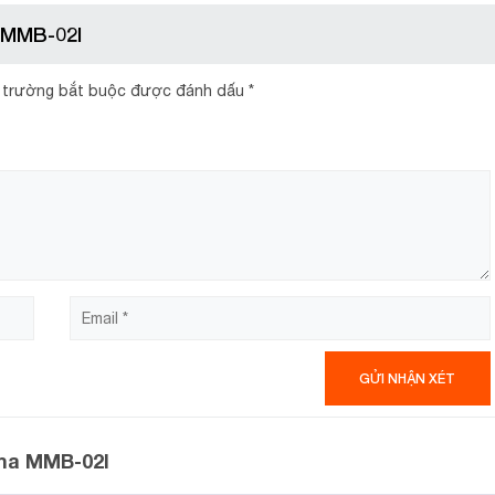
 MMB-02I
 trường bắt buộc được đánh dấu
*
 kiểu dáng sang trọng với mặt kính đen toàn phần, điểm nhấn là
ng hiện đại trong gia đình bạn.
ma MMB-02I