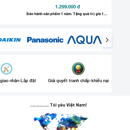
1.299.000
đ
Bảo hành sản phẩm 1 năm. Tặng quà trị giá 100.000đ
SUNHOUSE MAMA MMB-02I
n lắp âm như
, vừa tiết
 tác chạm nhẹ trên sản phẩm, bạn đã lựa chọn được
 giao nhận-Lắp đặt
Giải quyết tranh chấp-khiếu nại
ay lập tức trong các trường hợp như xoong nồi để
………….. Tôi yêu Việt Nam!
ên xào thực phẩm một cách thật thoải mái kể cả với