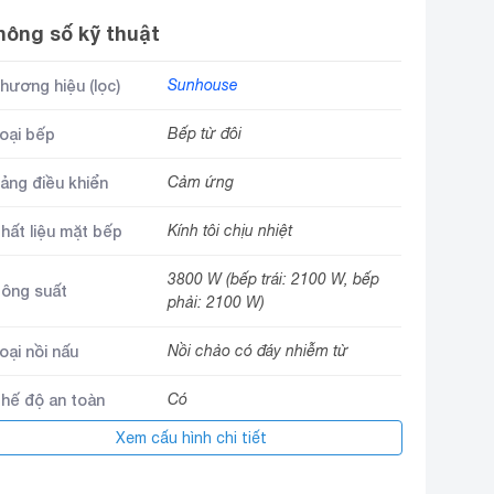
hông số kỹ thuật
hương hiệu (lọc)
Sunhouse
oại bếp
Bếp từ đôi
ảng điều khiển
Cảm ứng
hất liệu mặt bếp
Kính tôi chịu nhiệt
3800 W (bếp trái: 2100 W, bếp
ông suất
phải: 2100 W)
oại nồi nấu
Nồi chảo có đáy nhiễm từ
hế độ an toàn
Có
Xem cấu hình chi tiết
ẹn giờ
Có
ích thước sản