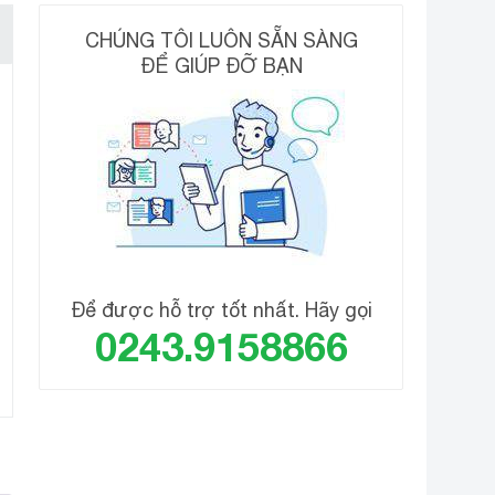
CHÚNG TÔI LUÔN SẴN SÀNG
ĐỂ GIÚP ĐỠ BẠN
 thiết kế độc đáo vùng lò nấu tạo nên vẻ tinh tế cho
Để được hỗ trợ tốt nhất. Hãy gọi
0243.9158866