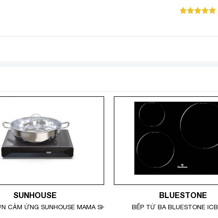
Được xếp
hạng
5
5
sao
SUNHOUSE
BLUESTONE
ƠN CẢM ỨNG SUNHOUSE MAMA SHD6880
BẾP TỪ BA BLUESTONE ICB