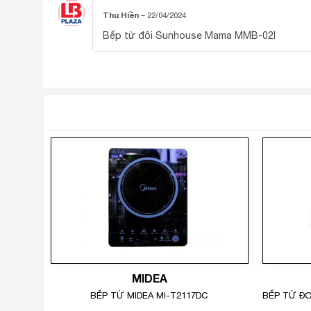
Thu Hiền
–
22/04/2024
Bếp từ đôi Sunhouse Mama MMB-02I
SẢN PHẨM TƯƠNG TỰ
MIDEA
BẾP TỪ MIDEA MI-T2117DC
BẾP TỪ Đ