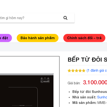
p đặt
Bảo hành sản phẩm
Chính sách đổi – trả
BẾP TỪ ĐÔI
(
1
đánh giá c
5.00
1
trên 5
dựa trên
3.100.00
đánh giá
Giá bán:
Bếp từ đôi Sunhou
Nhà sản xuất:
Sunh
Mã sản phẩm:
MMB-