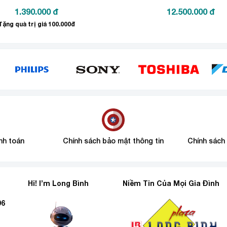
1.390.000
đ
12.500.000
đ
Tặng quà trị giá 100.000đ
sự tối giản, tinh tế nên không thể thiếu các thiết kế bếp điệ
 bếp nhà bạn.
 minh
ợc trang bị bảng điều khiển cảm ứng thông minh. Chỉ vài thao
nh toán
Chính sách bảo mật thông tin
Chính sách
rang bị bộ cảm biến an toàn có thể điều chỉnh nhiệt độ ng
thìa hay nhẫn.
Hi! I’m Long Bình
Niềm Tin Của Mọi Gia Đình
n được nhiều món ăn cùng lúc. Bạn có thể vừa nấu canh, vừa chi
96