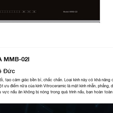
p
K
 MMB-02I
ệ Đức
, tạo cảm giác bền bỉ, chắc chắn. Loại kính này có khả năng ch
ột ưu điểm nữa của kính Vitroceramic là mặt kính nhẵn, phẳng, dễ
hu vực nấu ăn không bị nóng trong quá trình nấu, bạn hoàn to