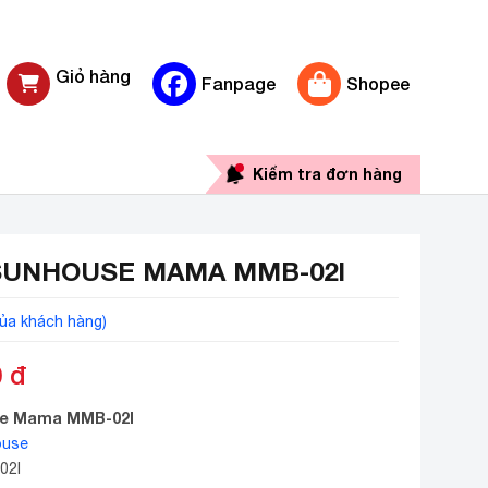
Giỏ hàng
Fanpage
Shopee
0 sản phẩm
Kiểm tra đơn hàng
 SUNHOUSE MAMA MMB-02I
ủa khách hàng)
0
đ
se Mama MMB-02I
ouse
02I