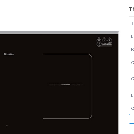
T
T
L
B
C
C
L
C
H
K