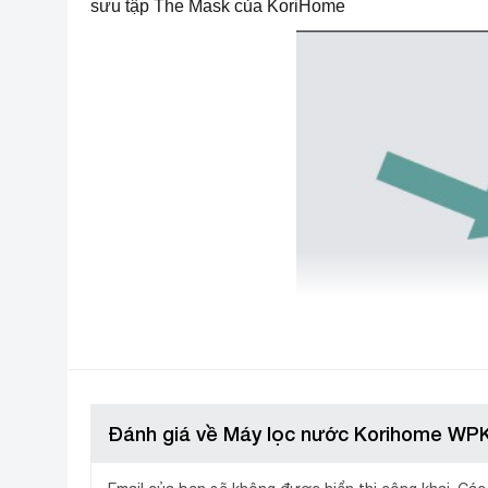
sưu tập The Mask của KoriHome
Đánh giá về Máy lọc nước Korihome WP