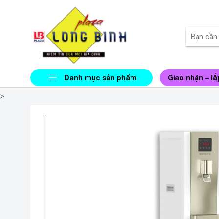
Danh mục sản phẩm
Giao nhận – lắ
>