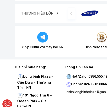
THƯƠNG HIỆU LỚN
Ship 30km với máy lọc KK
Hình thức tha
Địa chỉ mua hàng:
Thông tin liên hệ
Hot/Zalo: 0986.555.4
Long bình Plaza –
Cầu Dừa – Thường
Phone: 0243.915.8866
Tín _ HN
cskh.longbinhplaza@gmai
6 tính năng thông minh từ công nghệ Hàn Quốc
131 Ngọc Trai 8 –
Tự động báo thay từng cấp lọc
Ocean Park – Gia
Lâm-HN
Cảnh báo máy hoạt động liên tục 5 giờ