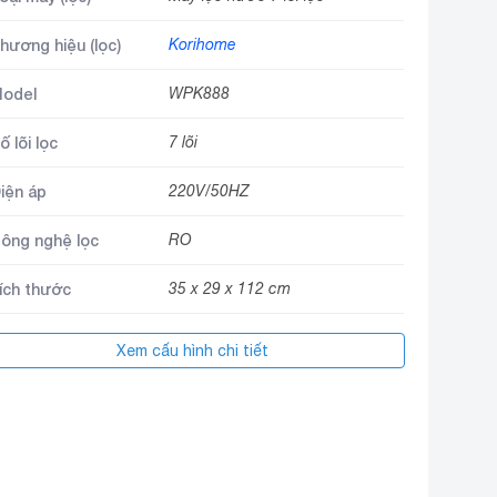
hương hiệu (lọc)
Korihome
odel
WPK888
ố lõi lọc
7 lõi
iện áp
220V/50HZ
ông nghệ lọc
RO
ích thước
35 x 29 x 112 cm
Xem cấu hình chi tiết