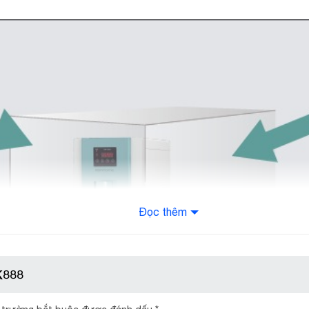
Đọc thêm
K888