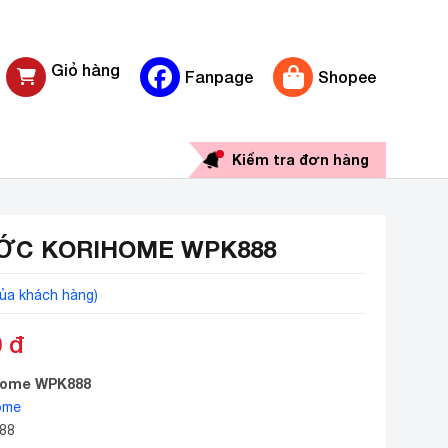
Giỏ hàng
Fanpage
Shopee
0 sản phẩm
Kiểm tra đơn hàng
ỚC KORIHOME WPK888
ủa khách hàng)
0
đ
home WPK888
ome
88