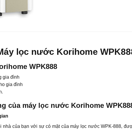
Máy lọc nước Korihome WPK88
Korihome WPK888
g gia đình
o gia đình
h.
năng của máy lọc nước Korihome WPK88
gian
gôi nhà của bạn với sự có mặt của máy lọc nước WPK-888, đư