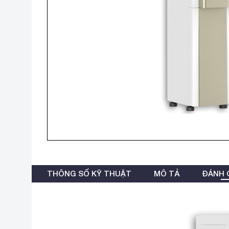
THÔNG SỐ KỸ THUẬT
MÔ TẢ
ĐÁNH G