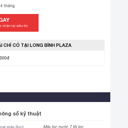
24 tháng
GAY
 nhận tại siêu thị
I CHỈ CÓ TẠI LONG BÌNH PLAZA
.000đ
hông số kỹ thuật
oại máy (lọc)
Máy lọc nước 7 lõi lọc