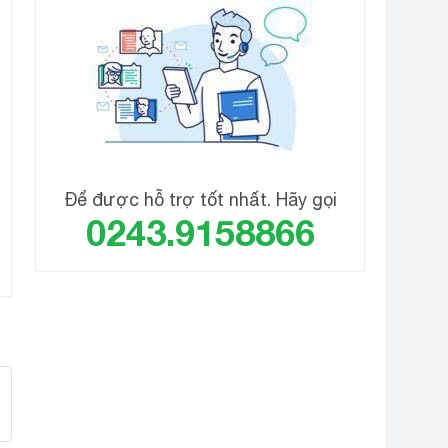
Để được hỗ trợ tốt nhất. Hãy gọi
0243.9158866
 tuyệt đối, hoàn toàn đảm bảo cho việc sử dụng trực