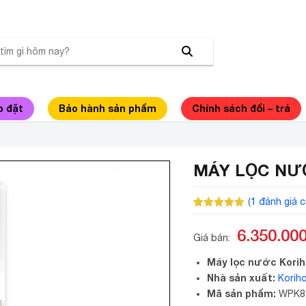
p đặt
Bảo hành sản phẩm
Chính sách đổi – trả
MÁY LỌC NƯ
(
1
đánh giá c
5.00
1
trên 5
dựa trên
6.350.00
đánh giá
Giá bán:
Máy lọc nước Kori
Nhà sản xuất:
Korih
Mã sản phẩm:
WPK8