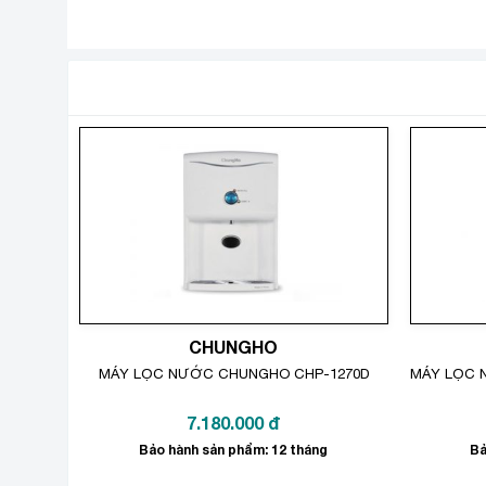
Màng lọc RO: Loại bỏ ion kim loại nặng, vi khuẩn, vi 
Lõi minalral: Giúp nâng độ Ph cho nước bổ sung k
Lõi Alkaline: Có tác dụng điều chỉnh độ PH trong 
SẢN PHẨM TƯƠNG TỰ
Lõi Nano Sliver : Diệt khuẩn, hấp phụ màu, mùi. Giữ
CHUNGHO
MÁY LỌC NƯỚC CHUNGHO CHP-1270D
MÁY LỌC N
7.180.000
đ
Bảo hành sản phẩm: 12 tháng
Bả