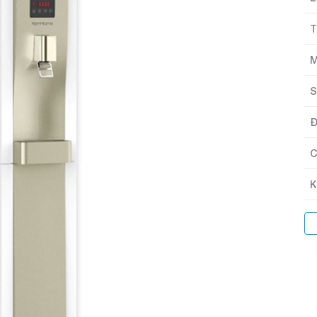
T
M
S
Đ
C
K