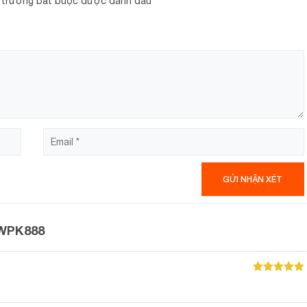
 trường bắt buộc được đánh dấu
*
hối, ép kỹ giúp tạo ra nguồn nước lọc sạch tinh khiết, vô trùng
 WPK888
 rêu kích thước lớn hơn 1µm
Được xếp
, hóa chất gây ung thư Asen, Clo tồn dư
hạng
5
5
sao