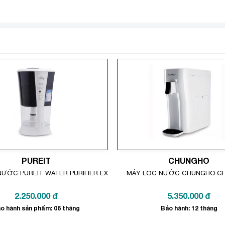
rút, Asen, thạch tín, thuốc trừ sâu, hóa chất có hại
hoáng chất giúp tăng cường sức khỏe
nước
 cho nước tinh khiết.
PUREIT
CHUNGHO
ƯỚC PUREIT WATER PURIFIER EXCELLA 3000L
MÁY LỌC NƯỚC CHUNGHO CH
2.250.000
đ
5.350.000
đ
o hành sản phẩm: 06 tháng
Bảo hành: 12 tháng