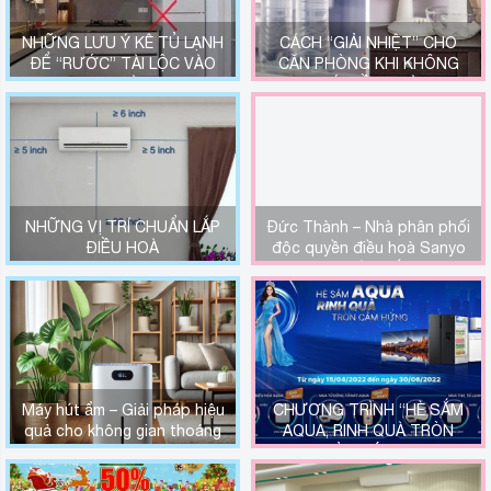
NHỮNG LƯU Ý KÊ TỦ LẠNH
CÁCH “GIẢI NHIỆT” CHO
ĐỂ “RƯỚC” TÀI LỘC VÀO
CĂN PHÒNG KHI KHÔNG
NHÀ
CÓ ĐIỀU HOÀ
NHỮNG VỊ TRÍ CHUẨN LẮP
Đức Thành – Nhà phân phối
ĐIỀU HOÀ
độc quyền điều hoà Sanyo
tại miền Bắc.
Máy hút ẩm – Giải pháp hiệu
CHƯƠNG TRÌNH “HÈ SẮM
quả cho không gian thoáng
AQUA, RINH QUÀ TRÒN
mát
CẢM HỨNG”