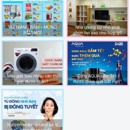
VUI GIÁNG SINH – MỪNG
Nhà chung cư nhỏ phải
NĂM MỚI
chọn tivi sao cho hợp lý?
Máy giặt bao nhiêu cân thì
“Cùng AQUA sắm Tết –
giặt được chăn?
Rước thêm quà bất ngờ”
khi mua sắm tại Long Bình
Plaza
Nguyên nhân và cách xử lý