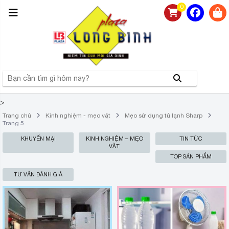
0
>
Trang chủ
Kinh nghiệm - mẹo vặt
Mẹo sử dụng tủ lạnh Sharp
Trang 5
KHUYẾN MẠI
KINH NGHIỆM – MẸO
TIN TỨC
VẶT
TOP SẢN PHẨM
TƯ VẤN ĐÁNH GIÁ