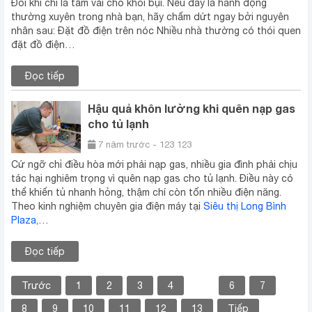
Đôi khi chỉ là tấm vải cho khỏi bụi. Nếu đây là hành động
thường xuyên trong nhà bạn, hãy chấm dứt ngay bởi nguyên
nhân sau: Đặt đồ điện trên nóc Nhiều nhà thường có thói quen
đặt đồ điện…
Đọc tiếp
Hậu quả khôn lường khi quên nạp gas
cho tủ lạnh
7 năm trước - 123 123
Cứ ngỡ chỉ điều hòa mới phải nạp gas, nhiều gia đình phải chịu
tác hại nghiêm trọng vì quên nạp gas cho tủ lạnh. Điều này có
thể khiến tủ nhanh hỏng, thậm chí còn tốn nhiều điện năng.
Theo kinh nghiệm chuyên gia điện máy tại
Siêu thị Long Bình
Plaza
,…
Đọc tiếp
Trước
1
2
3
4
5
6
7
8
9
10
11
12
13
Tiếp