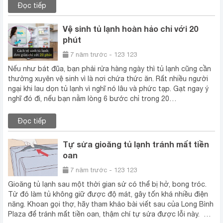
Đọc tiếp
Vệ sinh tủ lạnh hoàn hảo chỉ với 20
phút
7 năm trước - 123 123
Nếu như bát đũa, bạn phải rửa hàng ngày thì tủ lạnh cũng cần
thường xuyên vệ sinh vì là nơi chứa thức ăn. Rất nhiều người
ngại khi lau dọn tủ lạnh vì nghĩ nó lâu và phức tạp. Gạt ngay ý
nghĩ đó đi, nếu bạn nằm lòng 6 bước chỉ trong 20…
Đọc tiếp
Tự sửa gioăng tủ lạnh tránh mất tiền
oan
7 năm trước - 123 123
Gioăng tủ lạnh sau một thời gian sử có thể bị hở, bong tróc.
Từ đó làm tủ không giữ được độ mát, gây tốn khá nhiều điện
năng. Khoan gọi thợ, hãy tham khảo bài viết sau của Long Bình
Plaza để tránh mất tiền oan, thậm chí tự sửa được lỗi này. …