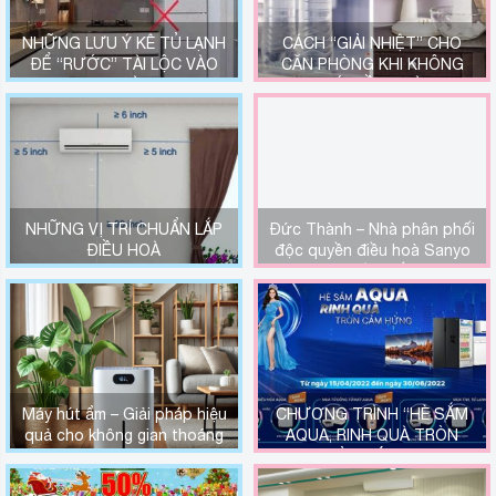
NHỮNG LƯU Ý KÊ TỦ LẠNH
CÁCH “GIẢI NHIỆT” CHO
ĐỂ “RƯỚC” TÀI LỘC VÀO
CĂN PHÒNG KHI KHÔNG
NHÀ
CÓ ĐIỀU HOÀ
NHỮNG VỊ TRÍ CHUẨN LẮP
Đức Thành – Nhà phân phối
ĐIỀU HOÀ
độc quyền điều hoà Sanyo
tại miền Bắc.
Máy hút ẩm – Giải pháp hiệu
CHƯƠNG TRÌNH “HÈ SẮM
quả cho không gian thoáng
AQUA, RINH QUÀ TRÒN
mát
CẢM HỨNG”