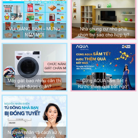
VUI GIÁNG SINH – MỪNG
Nhà chung cư nhỏ phải
NĂM MỚI
chọn tivi sao cho hợp lý?
Máy giặt bao nhiêu cân thì
“Cùng AQUA sắm Tết –
giặt được chăn?
Rước thêm quà bất ngờ”
khi mua sắm tại Long Bình
Plaza
Nguyên nhân và cách xử lý