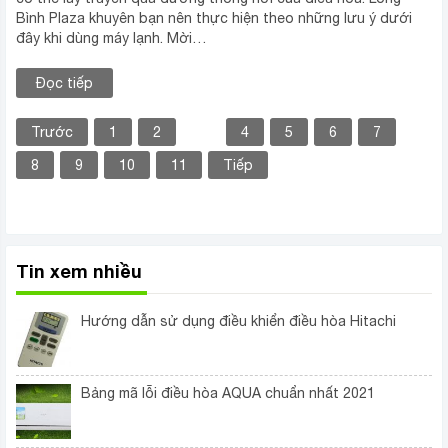
Bình Plaza khuyên bạn nên thực hiện theo những lưu ý dưới
đây khi dùng máy lạnh. Mời…
Đọc tiếp
Trước
1
2
3
4
5
6
7
8
9
10
11
Tiếp
Tin xem nhiều
Hướng dẫn sử dụng điều khiển điều hòa Hitachi
Bảng mã lỗi điều hòa AQUA chuẩn nhất 2021