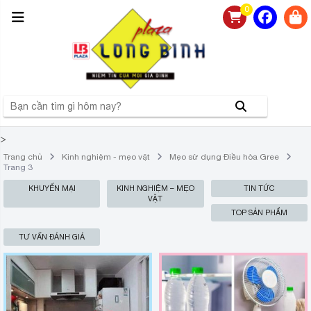
0
>
Trang chủ
Kinh nghiệm - mẹo vặt
Mẹo sử dụng Điều hòa Gree
Trang 3
KHUYẾN MẠI
KINH NGHIỆM – MẸO
TIN TỨC
VẶT
TOP SẢN PHẨM
TƯ VẤN ĐÁNH GIÁ