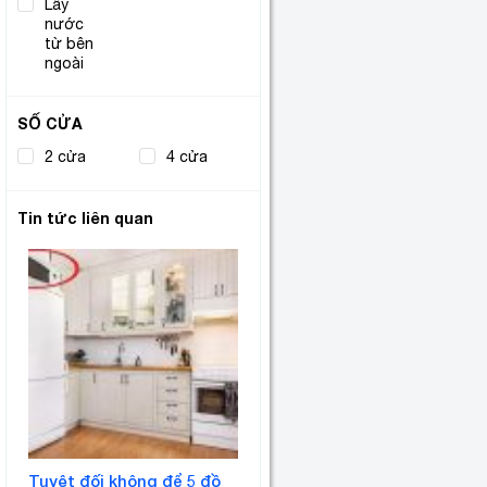
Lấy
nước
(3)
từ bên
ngoài
SỐ CỬA
2 cửa
(19)
4 cửa
(9)
Tin tức liên quan
Tuyệt đối không để 5 đồ