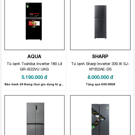
AQUA
SHARP
Tủ lạnh Toshiba Inverter 180 Lít
Tủ lạnh Sharp Inverter 330 lít SJ-
GR-B22VU UKG
XP352AE-DS
5.190.000
đ
8.000.000
đ
Bảo hành 24 tháng Quà gia dụng trị giá 300.000đ
Tặng quà 600.000đ