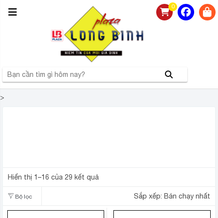
0
>
NHÀ PHÂN PHỐI TỦ LẠNH AQUA CHÍNH HÃNG, GIÁ RẺ
LỚN NHẤT TẠI MIỀN BẮC
Hiển thị 1–16 của 29 kết quả
Sắp xếp:
Bán chạy nhất
Bộ lọc