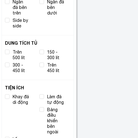
Ngăn
Ngăn đá
đá bên
(10)
bên
(7)
trên
dưới
Side by
(4)
side
DUNG TÍCH TỦ
Trên
150 -
(1)
(5)
500 lít
300 lít
300 -
Trên
(13)
(10)
450 lít
450 lít
TIỆN ÍCH
Khay đá
Làm đá
(1)
(1)
di động
tự động
Công
Bảng
nghệ
(29)
điều
Inverter
khiển
(3)
bên
ngoài