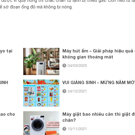
ược vì quá nóng thì chắc chắn tủ lạnh bị thiếu gas. Còn nếu tủ l
hể sờ đoạn ống đó mà không bị nóng.
yo tại
Máy hút ẩm – Giải pháp hiệu quả
không gian thoáng mát
04/03/2025
RINH
VUI GIÁNG SINH – MỪNG NĂM MỚ
24/12/2021
sao cho
Máy giặt bao nhiêu cân thì giặt
chăn?
15/11/2021