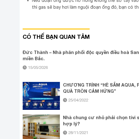
Nếu đoạn ống được hơ nóng không thể sờ tay vào đ
thì gas sẽ bay hơi làm nguội đoạn ống đó, bạn có t
CÓ THỂ BẠN QUAN TÂM
Đức Thành – Nhà phân phối độc quyền điều hoà San
miền Bắc.
15/05/2026
CHƯƠNG TRÌNH “HÈ SẮM AQUA, 
QUÀ TRÒN CẢM HỨNG”
25/04/2022
Nhà chung cư nhỏ phải chọn tivi 
hợp lý?
28/11/2021