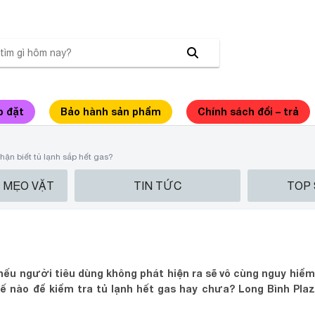
p đặt
Bảo hành sản phẩm
Chính sách đổi – trả
hận biết tủ lạnh sắp hết gas?
– MẸO VẶT
TIN TỨC
TOP
 SẮP HẾT GAS?
ếu người tiêu dùng không phát hiện ra sẽ vô cùng nguy hiểm 
 nào để kiểm tra tủ lạnh hết gas hay chưa? Long Bình Plaz