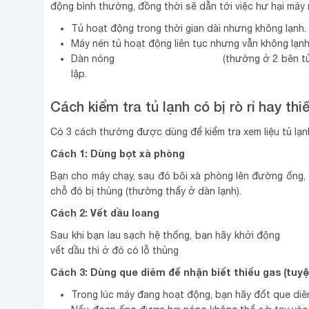
động bình thường, đồng thời sẽ dẫn tới việc hư hại máy
Tủ hoạt động trong thời gian dài nhưng không lạnh.
Máy nén tủ hoạt động liên tục nhưng vẫn không lạnh
tủ lạnh ngăn đá trên
Dàn nóng
(thường ở 2 bên tủ
lập.
Cách kiểm tra tủ lạnh có bị rò rỉ hay th
Có 3 cách thường được dùng để kiểm tra xem liệu tủ lạnh
Cách 1: Dùng bọt xà phòng
Bạn cho máy chạy, sau đó bôi xà phòng lên đường ống, 
chỗ đó bị thủng (thường thấy ở dàn lạnh).
Cách 2: Vết dầu loang
tủ lạ
Sau khi bạn lau sạch hệ thống, bạn hãy khởi động
vết dầu thì ở đó có lỗ thủng
Cách 3: Dùng que diêm để nhận biết thiếu gas (tuyệ
Trong lúc máy đang hoạt động, bạn hãy đốt que diê