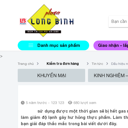
Danh mục sản phẩm
Giao nhận – lắ
>
Kiểm tra đơn hàng
Trang chủ
Tin tức
Dấu hiệu n
KHUYẾN MẠI
KINH NGHIỆM 
DẤU HIỆU NHẬN BIẾT TỦ LẠNH
5 năm trước - 123 123
680 lượt xem
Tủ lạnh
sử dụng được một thời gian sẽ bị hết gas n
làm giảm độ lạnh gây hư hỏng thực phẩm. Làm thế
bạn giải đáp thắc mắc trong bài viết dưới đây.