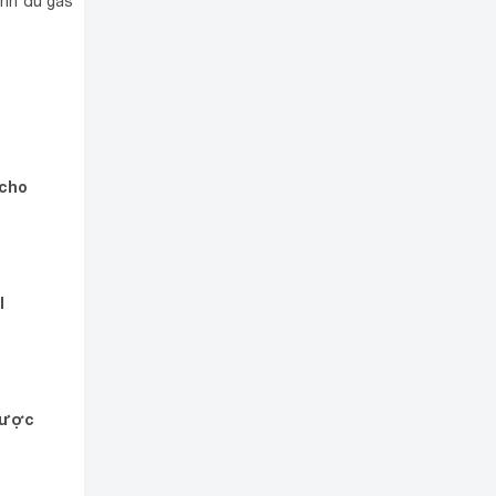
ạnh đủ gas
 cho
I
 được