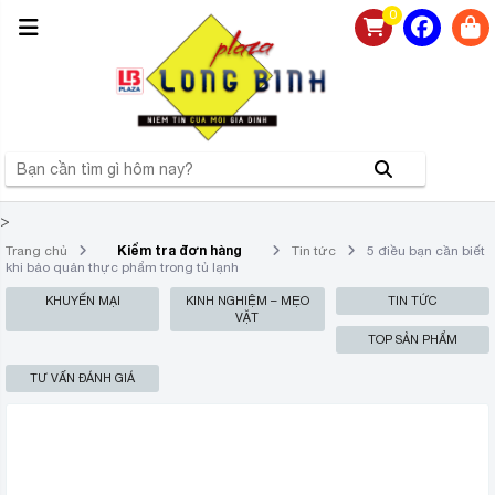
0
>
Kiểm tra đơn hàng
Trang chủ
Tin tức
5 điều bạn cần biết
khi bảo quản thực phẩm trong tủ lạnh
KHUYẾN MẠI
KINH NGHIỆM – MẸO
TIN TỨC
VẶT
TOP SẢN PHẨM
TƯ VẤN ĐÁNH GIÁ
5 ĐIỀU BẠN CẦN BIẾT KHI BẢO
QUẢN THỰC PHẨM TRONG TỦ