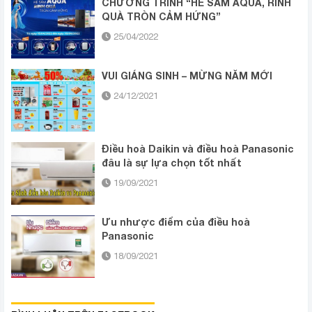
CHƯƠNG TRÌNH “HÈ SẮM AQUA, RINH
QUÀ TRÒN CẢM HỨNG”
25/04/2022
VUI GIÁNG SINH – MỪNG NĂM MỚI
24/12/2021
Điều hoà Daikin và điều hoà Panasonic
đâu là sự lựa chọn tốt nhất
19/09/2021
Ưu nhược điểm của điều hoà
Panasonic
18/09/2021