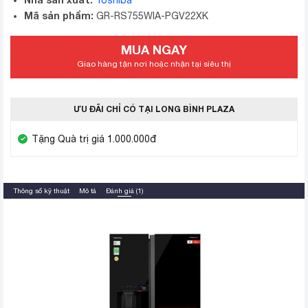
Toshiba
Mã sản phẩm:
GR-RS755WIA-PGV22XK
MUA NGAY
Giao hàng tận nơi hoặc nhận tại siêu thị
ƯU ĐÃI CHỈ CÓ TẠI LONG BÌNH PLAZA
Tặng Quà trị giá 1.000.000đ
Thông số kỹ thuật
Mô tả
Đánh giá (1)