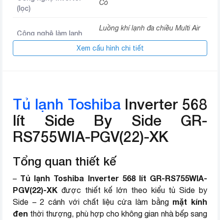
Có
(lọc)
Luồng khí lạnh đa chiều Multi Air
Công nghệ làm lạnh
Flow
Xem cấu hình chi tiết
Điều khiển từ xa trên ứng dụng
TSmartLife
Lấy đá viên, đá bào bên ngoài
Bảng điều khiển cảm ứng bên
Tiện ích
Tủ lạnh Toshiba
Inverter 568
ngoài cửa tủ
Khóa bảng điều khiển
lít Side By Side GR-
Làm đông nhanh
RS755WIA-PGV(22)-XK
Chế độ kỳ nghỉ
Công nghệ kháng
Khử mùi diệt khuẩn với công
Tổng quan thiết kế
khuẩn
nghệ PureAir
Tủ lạnh Toshiba Inverter 568 lít GR-RS755WIA-
–
Công nghệ bảo quản
Bảo quản thực phẩm với công
PGV(22)-XK
được thiết kế lớn theo kiểu tủ Side by
thực phẩm
nghệ Multi Air Flow
mặt kính
Side – 2 cánh với chất liệu cửa làm bằng
đen
thời thượng, phù hợp cho không gian nhà bếp sang
Chất liệu cửa tủ
Mặt kính