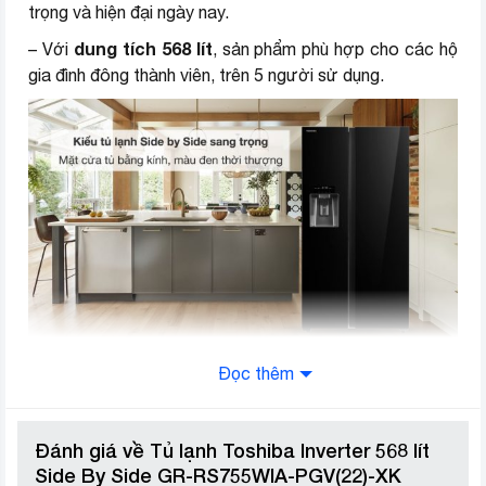
trọng và hiện đại ngày nay.
Chất liệu khay
Kính chịu lực
dung tích 568 lít
– Với
, sản phẩm phù hợp cho các hộ
gia đình đông thành viên, trên 5 người sử dụng.
Cao 177.5 cm – Ngang 91 cm –
Kích thước
Sâu 69.8 cm – Nặng 105 kg
Nơi sản xuất
Trung Quốc
Năm ra mắt
2023
Thương hiệu (lọc)
Toshiba
Đọc thêm
Ngăn lạnh
dung tích 371 lít
Ngăn lạnh có
. Không gian bên tron
chia làm 4 ngăn, 2 ngăn rau củ quả, 1 hộp đựng nước và
Đánh giá về Tủ lạnh Toshiba Inverter 568 lít
4 khay chứa (nằm phía bên cánh cửa).
Side By Side GR-RS755WIA-PGV(22)-XK