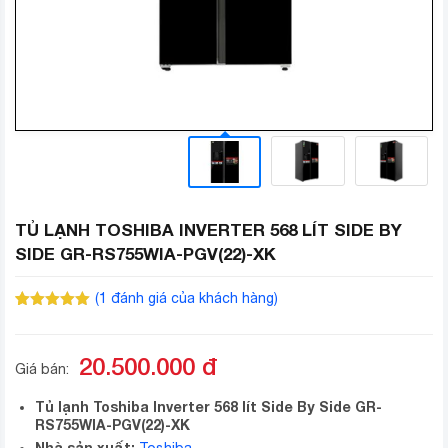
TỦ LẠNH TOSHIBA INVERTER 568 LÍT SIDE BY
SIDE GR-RS755WIA-PGV(22)-XK
(
1
đánh giá của khách hàng)
5.00
1
trên 5
dựa trên
đánh giá
20.500.000
đ
Giá bán:
Tủ lạnh Toshiba Inverter 568 lít Side By Side GR-
RS755WIA-PGV(22)-XK
Nhà sản xuất: