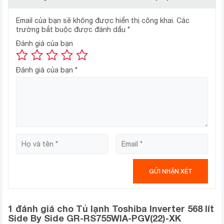
Ngăn đá
Email của bạn sẽ không được hiển thị công khai.
Các
trường bắt buộc được đánh dấu
*
dung tích 197 lít
– Ngăn đá có
. Bên trong tủ được
Đánh giá của bạn
thiết kế chia làm 4 ngăn, 2 ngăn chứa cùng với 1 hộc
làm đá tự động và 1 khay chứa nằm ở bên cánh cửa tủ
lạnh.
Đánh giá của bạn
*
làm đá tự
– Mẫu tủ lạnh Toshiba này có khả năng
động
.
1 đánh giá cho
Tủ lạnh Toshiba Inverter 568 lít
Side By Side GR-RS755WIA-PGV(22)-XK