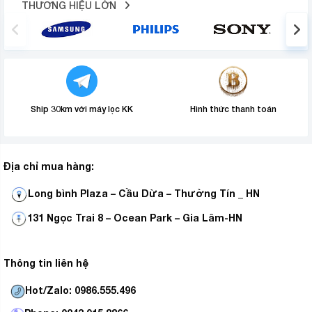
THƯƠNG HIỆU LỚN
Bảng điều khiển của tủ lạnh Toshiba Inverter này được
thiết kế dạng cảm ứng và nằm ở bên ngoài cửa tủ, ngay
phía trên khu vực lấy nước và lấy đá tự động. Vì thế,
bạn dễ dàng quan sát nhiệt độ và sử dụng các chức
năng của tủ lạnh.
Ship 30km với máy lọc KK
Hình thức thanh toán
Địa chỉ mua hàng:
Long bình Plaza – Cầu Dừa – Thường Tín _ HN
131 Ngọc Trai 8 – Ocean Park – Gia Lâm-HN
Thông tin liên hệ
Tiện ích
Hot/Zalo: 0986.555.496
Tủ lạnh inverter
– Lấy đá bên ngoài:
có khả năng làm