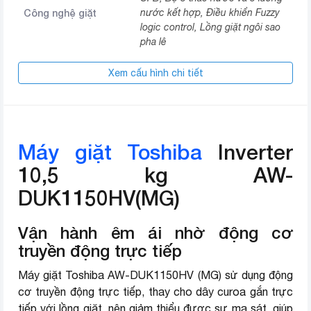
Công nghệ giặt
nước kết hợp, Điều khiển Fuzzy
logic control, Lồng giặt ngôi sao
pha lê
Phục hồi chương trình dang dở,
Xem cấu hình chi tiết
Không nguồn chờ, Chức năng
Tiện ích
hẹn giờ lên đến 24 giờ, Chức
năng an toàn dành cho trẻ em
Máy giặt Toshiba
Inverter
Chất liệu lồng giặt
Thép không gỉ
10,5 kg AW-
Chất liệu nắp máy
Kính chịu lực
DUK1150HV(MG)
Bảng điều khiển
Nút nhấn
Vận hành êm ái nhờ động cơ
Kích thước
580 x 610 x 980mm
truyền động trực tiếp
Năm sản xuất
2021
Máy giặt Toshiba AW-DUK1150HV (MG) sử dụng động
cơ truyền động trực tiếp, thay cho dây curoa gắn trực
Thương hiệu (lọc)
Toshiba
tiếp với lồng giặt, nên giảm thiểu được sự ma sát, giúp