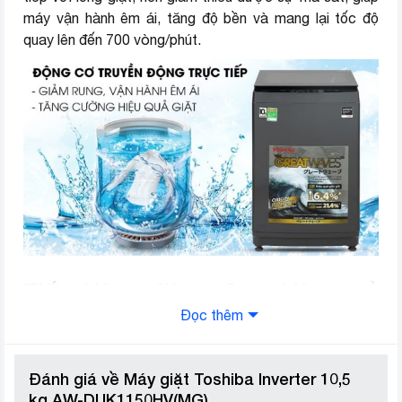
máy vận hành êm ái, tăng độ bền và mang lại tốc độ
quay lên đến 700 vòng/phút.
Tiết kiệm điện năng hiệu quả
với công nghệ Inverter
Đọc thêm
Công nghệ Inverter có khả năng điều chỉnh vòng quay
của động cơ, giúp lồng giặt được hoạt động tốt hơn
Đánh giá về Máy giặt Toshiba Inverter 10,5
trong mỗi chu trình giặt, nhờ đó máy giặt sử dụng tiết
kg AW-DUK1150HV(MG)