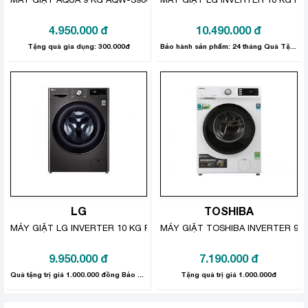
Tiết kiệm thời gian, kéo dài tuổi
4.950.000
đ
10.490.000
đ
thọ sản phẩm với chức năng tự vệ
Tặng quà gia dụng: 300.000đ
Bảo hành sản phẩm: 24 tháng Quà Tặng Trị Giá 1.000,000đ
sinh lồng giặt
Chiếc máy giặt Toshiba này có khả năng tự vệ sinh lồng
giặt, giúp loại bỏ vi khuẩn và chất cặn bẩn bám trong
lồng giặt, nhờ đó kéo dài thời gian sử dụng sản phẩm và
góp phần cho chất lượng giặt được tốt hơn.
LG
TOSHIBA
MÁY GIẶT LG INVERTER 10 KG FV1410S3B
MÁY GIẶT TOSHIBA INVERTER 9.
9.950.000
đ
7.190.000
đ
Quà tặng trị giá 1.000.000 đồng Bảo hành sản phẩm: 24 tháng
Tặng quà trị giá 1.000.000đ