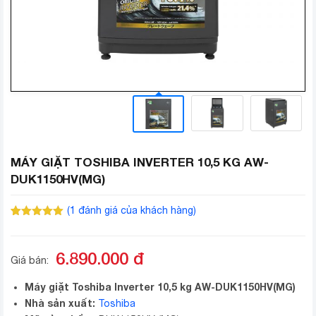
MÁY GIẶT TOSHIBA INVERTER 10,5 KG AW-
DUK1150HV(MG)
(
1
đánh giá của khách hàng)
5.00
1
trên 5
dựa trên
đánh giá
6.890.000
đ
Giá bán:
Máy giặt Toshiba Inverter 10,5 kg AW-DUK1150HV(MG)
Nhà sản xuất:
Toshiba