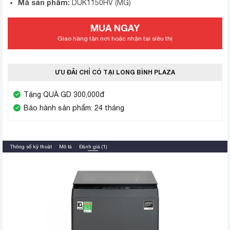
Mã sản phẩm:
DUK1150HV (MG)
MUA NGAY
Giao hàng tận nơi hoặc nhận tại siêu thị
ƯU ĐÃI CHỈ CÓ TẠI LONG BÌNH PLAZA
Tặng QUÀ GD 300,000đ
Bảo hành sản phẩm: 24 tháng
Thông số kỹ thuật
Mô tả
Đánh giá (1)