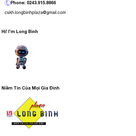
Phone: 0243.915.8866
cskh.longbinhplaza@gmail.com
Hi! I’m Long Bình
Khối lượng giặt 10.5 kg, phù hợp
cho gia đình trên 7 người
Toshiba Inverter AW-DUK1150HV (MG) sở hữu khối
Niềm Tin Của Mọi Gia Đình
lượng giặt 10.5 kg, đáp ứng nhu cầu sử dụng cho các
hộ gia đình có trên 7 người. Tuy nhiên, ở những gia đình
ít người hơn vẫn có thể chọn máy giặt này với nhu cầu
làm sạch nhiều quần áo trong mỗi lần giặt.
Gam màu trung tính, trang bị nắp