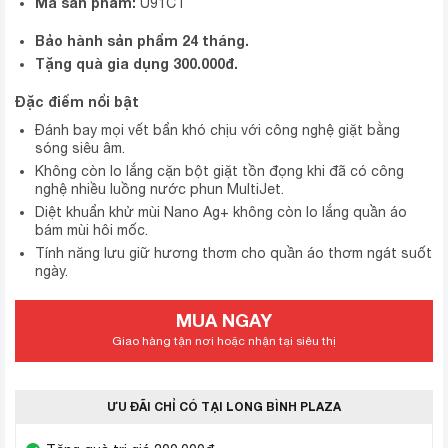
Mã sản phẩm:
U91CT
Bảo hành sản phẩm 24 tháng.
Tặng quà gia dụng 300.000đ.
Đặc điểm nổi bật
Đánh bay mọi vết bẩn khó chịu với công nghệ giặt bằng
sóng siêu âm.
Không còn lo lắng cặn bột giặt tồn đọng khi đã có công
nghệ nhiều luồng nước phun MultiJet.
Diệt khuẩn khử mùi Nano Ag+ không còn lo lắng quần áo
bám mùi hôi mốc.
Tính năng lưu giữ hương thơm cho quần áo thơm ngát suốt
ngày.
MUA NGAY
Giao hàng tận nơi hoặc nhận tại siêu thị
ƯU ĐÃI CHỈ CÓ TẠI LONG BÌNH PLAZA