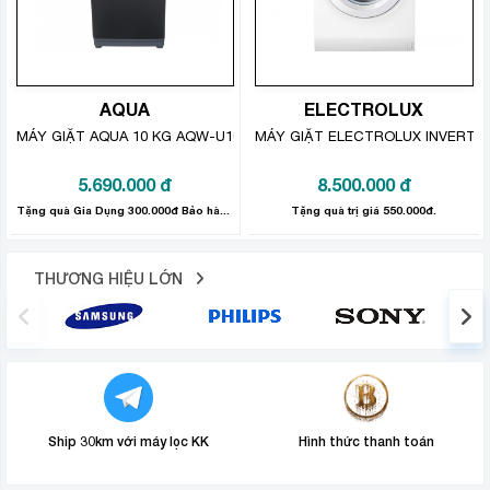
Mâm giặt diệt khuẩn khử mùi Nano Ag+ không còn
AQUA
ELECTROLUX
mùi ẩm mốc bám trong lồng giặt
MÁY GIẶT AQUA 10 KG AQW-U100FT.BK
MÁY GIẶT ELECTROLUX INVERTE
Với các Nano bạc Ag+ sinh ra trong quá trình giặt, mâm
5.690.000
đ
8.500.000
đ
giặt Nano Ag+ của
máy giặt Aqua
góp phần tiêu diệt vi
Tặng quà Gia Dụng 300.000đ Bảo hành sản phẩm: 24 tháng
Tặng quà trị giá 550.000đ.
khuẩn, mùi hôi cũng như nấm mốc còn sót lại sau mỗi
lần giặt, giúp lồng giặt luôn khô thoáng, sạch sẽ cho
THƯƠNG HIỆU LỚN
chất lượng giặt giũ tốt hơn.
Ship 30km với máy lọc KK
Hình thức thanh toán