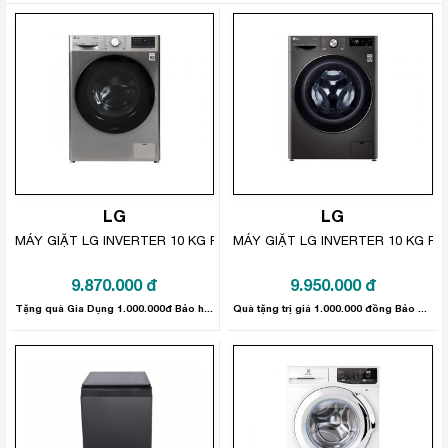
sạch hơn
Máy giặt Aqua AQW-U91CT(N) sử dụng vòi nước phun
mạnh mẽ từ rất nhiều hướng, từ đó giúp giặt hiệu quả
hơn, sạch hơn. Ngoài ra công nghệ giặt nhiều luồng
nước phun MultiJet góp phần loại bỏ cặn bột giặt còn
sót lại trên quần áo, hạn chế nguy cơ gây dị ứng cho
làn da.
LG
LG
MÁY GIẶT LG INVERTER 10 KG FV1410S4P
MÁY GIẶT LG INVERTER 10 KG FV
9.870.000
đ
9.950.000
đ
Tặng quà Gia Dụng 1.000.000đ Bảo hành sản phẩm: 24 tháng
Quà tặng trị giá 1.000.000 đồng Bảo hành sản phẩm: 24 tháng