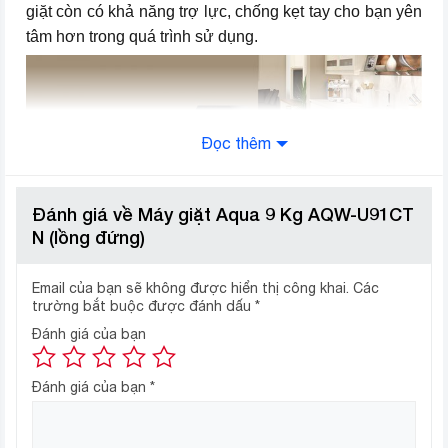
giặt còn có khả năng trợ lực, chống kẹt tay cho bạn yên
tâm hơn trong quá trình sử dụng.
Đọc thêm
Đánh giá về Máy giặt Aqua 9 Kg AQW-U91CT
N (lồng đứng)
Bảng điều khiển bên phải dễ thao tác
Email của bạn sẽ không được hiển thị công khai.
Các
trường bắt buộc được đánh dấu
*
Aqua AQW-U91CT N thiết kế bảng điều khiển tiếng Việt
Đánh giá của bạn
bên tay phải thuận tiện trong việc cài đặt, điều chỉnh
máy.
Đánh giá của bạn
*
Khối lượng giặt 9 kg
Máy giặt Aqua 9 kg sẽ là gợi ý lựa chọn lý tưởng cho