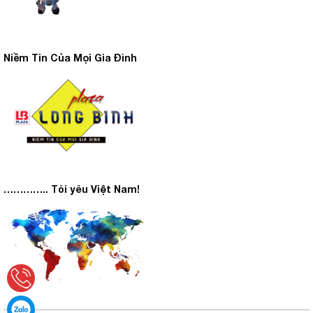
Niềm Tin Của Mọi Gia Đình
………….. Tôi yêu Việt Nam!
Vệ sinh lồng giặt tự động
Nhờ tính năng vệ sinh lồng giặt tự động,
máy giặt
có
thể loại bỏ được cặn bẩn còn bám lại sau mỗi lần giặt,
nhờ vậy lồng giặt sẽ không bị bám mùi hôi cũng như