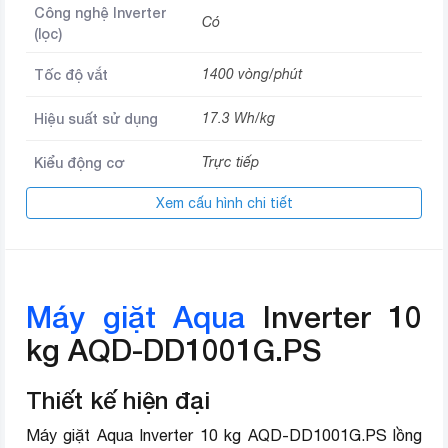
Công nghệ Inverter
Có
(lọc)
Tốc độ vắt
1400 vòng/phút
Hiệu suất sử dụng
17.3 Wh/kg
Kiểu động cơ
Trực tiếp
Xem cấu hình chi tiết
Diệt khuẩn, Giặt AI, Giặt nhanh
15 phút, Giặt thơm, Refresh, Sợi
Chương trình tự
tổng hợp, Vắt, Vệ sinh lồng giặt,
động
Đồ cotton, Đồ hỗn hợp, Đồ
Jeans, Đồ trẻ em
Máy giặt Aqua
Inverter 10
Lồng giặt lớn 525 mm, Lồng giặt
kg AQD-DD1001G.PS
Pillow, Smart Dosing tự động
phân bổ nước giặt và nước xả,
Công nghệ giặt
Thiết kế hiện đại
Smart Dual Spray tự làm sạch
mặt trong cửa, Vòng đệm cửa
Máy giặt Aqua Inverter 10 kg AQD-DD1001G.PS lồng
kháng khuẩn ABT