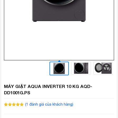
MÁY GIẶT AQUA INVERTER 10 KG AQD-
DD1001G.PS
(
1
đánh giá của khách hàng)
5.00
1
trên 5
dựa trên
đánh giá