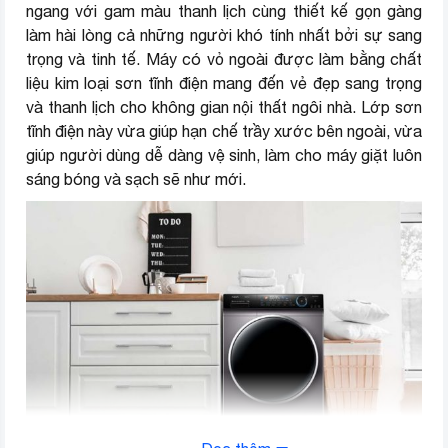
ngang với gam màu thanh lịch cùng thiết kế gọn gàng
làm hài lòng cả những người khó tính nhất bởi sự sang
Chỉnh nhiệt độ nước, Hẹn giờ
Tiện ích
bắt đầu giặt, Khóa trẻ em
trọng và tinh tế. Máy có vỏ ngoài được làm bằng chất
liệu kim loại sơn tĩnh điện mang đến vẻ đẹp sang trọng
Chất liệu lồng giặt
Thép không gỉ
và thanh lịch cho không gian nội thất ngôi nhà. Lớp sơn
tĩnh điện này vừa giúp hạn chế trầy xước bên ngoài, vừa
Chất liệu vỏ máy
Kim loại sơn tĩnh điện
giúp người dùng dễ dàng vệ sinh, làm cho máy giặt luôn
sáng bóng và sạch sẽ như mới.
Chất liệu nắp máy
Nhựa ABS + Kính
Bảng điều khiển
Tiếng Việt
Cao 85 cm – Ngang 59.5 cm –
Kích thước
Sâu 59.5 cm
Xuất xứ
Việt Nam
Năm sản xuất
2021
Thương hiệu (lọc)
AQUA