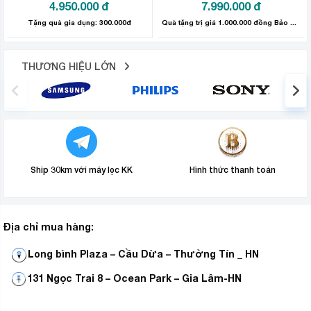
4.950.000
đ
7.990.000
đ
Tặng quà gia dụng: 300.000đ
Quà tặng trị giá 1.000.000 đồng Bảo hành sản phẩm: 24 tháng
THƯƠNG HIỆU LỚN
Ship 30km với máy lọc KK
Hình thức thanh toán
Lồng giặt Pillow
Lồng giặt Pillow của máy giặt AQD-DD1001G.PS được
Địa chỉ mua hàng:
làm từ chất liệu thép không gỉ, các lỗ thoát nước được
chế tạo nhỏ, nhờ vậy quần áo không chỉ được giặt sạch
Long bình Plaza – Cầu Dừa – Thường Tín _ HN
tốt hơn mà còn đảm bảo độ bền đẹp như mới theo thời
gian.
131 Ngọc Trai 8 – Ocean Park – Gia Lâm-HN
Công nghệ hàn laser