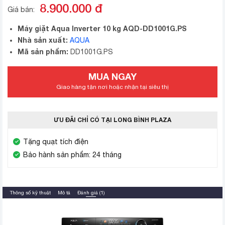
8.900.000
đ
Giá bán:
Máy giặt Aqua Inverter 10 kg AQD-DD1001G.PS
Nhà sản xuất:
AQUA
Mã sản phẩm:
DD1001G.PS
MUA NGAY
Giao hàng tận nơi hoặc nhận tại siêu thị
ƯU ĐÃI CHỈ CÓ TẠI LONG BÌNH PLAZA
Tặng quạt tích điện
Bảo hành sản phẩm: 24 tháng
Thông số kỹ thuật
Mô tả
Đánh giá (1)