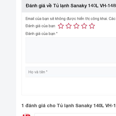
Đánh giá về Tủ lạnh Sanaky 140L VH-148
Màu đen sang trọng , dung tích 140 lít phù hợp vơi 
Email của bạn sẽ không được hiển thị công khai.
Các
Hệ thống làm lạnh đa chiều
Đánh giá của bạn
Đánh giá của bạn
*
1 đánh giá cho
Tủ lạnh Sanaky 140L VH-