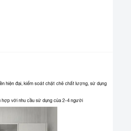
hất liệu cửa tủ
Thép không gỉ
hất liệu khay
Khay kính chịu lực
ích thước
480 x 585 x 1260mm
ơi sản xuất
Việt Nam
hương hiệu (lọc)
Sanaky
n hiện đại, kiểm soát chặt chẽ chất lượng, sử dụng
hù hợp với nhu cầu sử dụng của 2-4 người