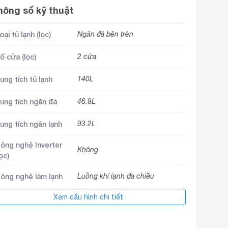
hông số kỹ thuật
oại tủ lạnh (lọc)
Ngăn đá bên trên
ố cửa (lọc)
2 cửa
ung tích tủ lạnh
140L
ung tích ngăn đá
46.8L
ung tích ngăn lạnh
93.2L
ông nghệ Inverter
Không
lọc)
ông nghệ làm lạnh
Luồng khí lạnh đa chiều
ông nghệ kháng
Xem cấu hình chi tiết
Tia cực tím – UV LED
huẩn