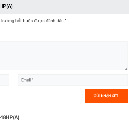
HP(A)
không gian gia đình nhỏ hoặc cá nhân
 trường bắt buộc được đánh dấu
*
148HP(A)