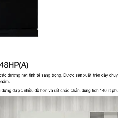
C
C
K
N
T
48HP(A)
các đường nét tinh tế sang trọng, Được sản xuất trên dây chuyề
phẩm.
 đựng được nhiều đồ hơn và rất chắc chắn, dung tích 140 lít p