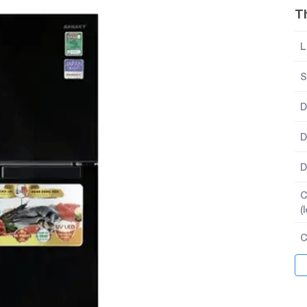
T
L
S
D
D
D
C
(
C
C
k