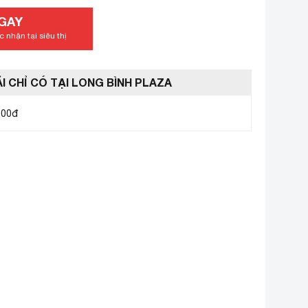
GAY
 nhận tại siêu thị
I CHỈ CÓ TẠI LONG BÌNH PLAZA
000đ