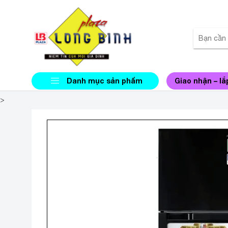
Danh mục sản phẩm
Giao nhận – lắ
>