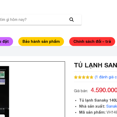
p đặt
Bảo hành sản phẩm
Chính sách đổi – trả
TỦ LẠNH SAN
(
1
đánh giá c
5.00
1
trên 5
dựa trên
4.590.00
đánh giá
Giá bán:
Tủ lạnh Sanaky 140
Nhà sản xuất:
Sanak
Mã sản phẩm:
VH14