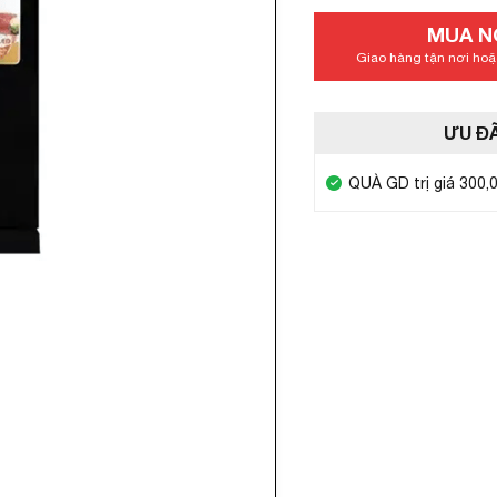
MUA N
Giao hàng tận nơi hoặc
ƯU ĐÃ
QUÀ GD trị giá 300,