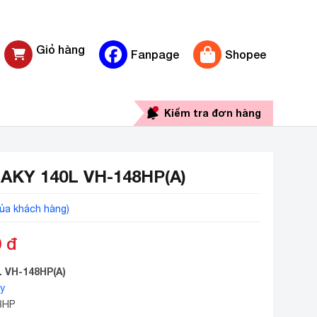
Giỏ hàng
Fanpage
Shopee
0 sản phẩm
Kiểm tra đơn hàng
AKY 140L VH-148HP(A)
ủa khách hàng)
0
đ
L VH-148HP(A)
y
8HP