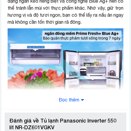
thực phẩm
dạng ngăn kéo riêng biệt và công nghệ Blue Ag+ nên có
Hygiene Zone
thể tránh lẫn mùi với thực phẩm khác. Nhờ vậy, giữ trọn
Ngăn rau củ kép Fresh Safe
hương vị và độ tươi ngon, bạn có thể lấy ra nấu ăn ngay
mà không cần tốn thời gian rã đông.
Chất liệu cửa tủ
Mặt kính
Chất liệu khay
Kính chịu lực
Cao 184.7 cm – Rộng 79.1 cm –
Kích thước
Sâu 78 cm – Nặng 100 kg
Nơi sản xuất
Việt Nam
Năm ra mắt
2021
Thương hiệu (lọc)
Panasonic
Đọc thêm
Kháng khuẩn, khử mùi cùng công
nghệ Blue Ag+
Đánh giá về Tủ lạnh Panasonic Inverter 550
Tủ lạnh của bạn sẽ được giữ tươi mát, sạch vi khuẩn vì
lít NR-DZ601VGKV
công nghệ Blue Ag+ sử dụng ánh sáng xanh đi qua tấm