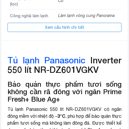
Có
(lọc)
Công nghệ làm lạnh
Làm lạnh vòng cung Panorama
Xem cấu hình chi tiết
Inverter tiết kiệm năng lượng
Ngăn đông mềm trữ thịt cá
không cần rã đông
Tiện ích
Mặt gương sang trọng, dễ vệ
Tủ lạnh Panasonic
Inverter
sinh
550 lít NR-DZ601VGKV
Làm đông nhanh
Bảo quản thực phẩm tươi sống
Công nghệ diệt khuẩn Blue Ag+
Công nghệ kháng
không cần rã đông với ngăn Prime
với tinh thể bạc Ag+ và ánh sáng
khuẩn
xanh
Fresh+ Blue Ag+
Tủ lạnh Panasonic 550 lít NR-DZ601VGKV có ngăn
Ngăn cấp đông mềm thế hệ mới
3°C
đông mềm với nhiệt độ –
Prime Fresh+
, phù hợp để bảo quản thực
phẩm tươi sống mà không làm đông đá. Được thiết kế
Công nghệ bảo quản
Ngăn trữ đông tinh thể bạc Ag