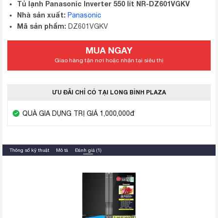
Tủ lạnh Panasonic Inverter 550 lít NR-DZ601VGKV
Nhà sản xuất:
Panasonic
Mã sản phẩm:
DZ601VGKV
MUA NGAY
Giao hàng tận nơi hoặc nhận tại siêu thị
ƯU ĐÃI CHỈ CÓ TẠI LONG BÌNH PLAZA
QUÀ GIA DỤNG TRỊ GIÁ 1,000,000đ
Thông số kỹ thuật
Mô tả
Đánh giá (1)