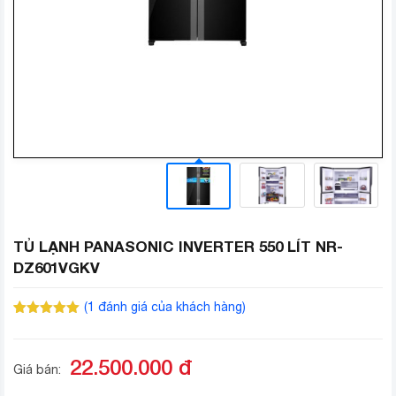
TỦ LẠNH PANASONIC INVERTER 550 LÍT NR-
DZ601VGKV
(
1
đánh giá của khách hàng)
5.00
1
trên 5
dựa trên
đánh giá
22.500.000
đ
Giá bán: