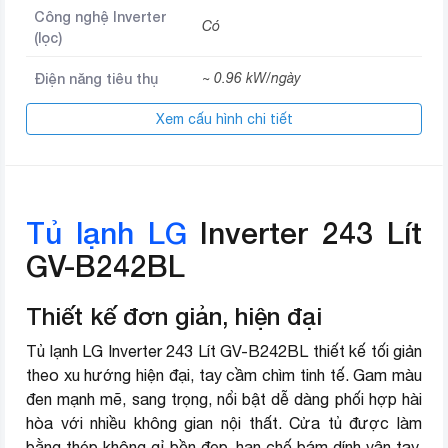
Công nghệ Inverter
Có
(lọc)
Điện năng tiêu thụ
~ 0.96 kW/ngày
Xem cấu hình chi tiết
Door Cooling làm lạnh từ cánh
Công nghệ làm lạnh
cửa tủ
Tiện ích
Hộp đá xoay di động
Tủ lạnh LG
Inverter 243 Lít
Công nghệ bảo quản
Linear Cooling
thực phẩm
GV-B242BL
Chất liệu cửa tủ
Thép không gỉ
Thiết kế đơn giản, hiện đại
Chất liệu khay
Kính chịu lực
Tủ lạnh LG Inverter 243 Lít GV-B242BL thiết kế tối giản
theo xu hướng hiện đại, tay cầm chìm tinh tế. Gam màu
Cao 157.3 cm – Rộng 55.5 cm –
Kích thước
đen mạnh mẽ, sang trọng, nổi bật dễ dàng phối hợp hài
Sâu 63.7 cm
hòa với nhiều không gian nội thất. Cửa tủ được làm
Nơi sản xuất
Việt Nam
bằng thép không gỉ bền đep, hạn chế bám dính vân tay,