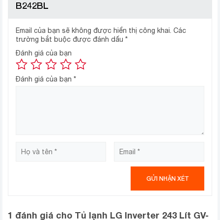
B242BL
Chi phí tiền điện hàng tháng sẽ không còn là nỗi lo lắng
của bạn nhờ công nghệ Inverter thế hệ mới trên tủ lạnh
LG GV-B242BL. Máy nén Smart Inverter với khả năng
Email của bạn sẽ không được hiển thị công khai.
Các
trường bắt buộc được đánh dấu
*
tự động điều chỉnh vòng quay để duy trì nhiệt độ luôn ổn
Đánh giá của bạn
định, giúp tủ vận hành êm ái, bền bỉ, tiết kiệm điện năng.
Đánh giá của bạn
*
Hệ thống làm lạnh đa chiều lan tỏa
hơi lạnh đồng đều
1 đánh giá cho
Tủ lạnh LG Inverter 243 Lít GV-