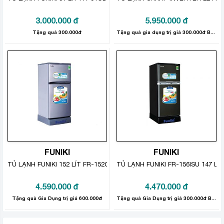
Thực phẩm luôn tươi ngon và đồ uống được giữ lạnh ở
bất kỳ ngăn kệ nào với hiệu suất làm lạnh đồng đều và
3.000.000
đ
5.950.000
đ
nhanh hơn nhờ công nghệ DoorCooling thổi hơi lạnh lan
Tặng quà 300.000đ
Tặng quà gia dụng trị giá 300.000đ Bảo hành sản phẩm: 12 tháng
tỏa nhanh chóng, đồng đều ngay từ cửa tủ.
Ngăn rau quả cân bằng độ ẩm
Ngăn rau quả được thiết kế khép kín, kết hợp lưới mắt
cáo giữ hơi ẩm thoát ra từ thực phẩm được ngưng tụ
lại trên lưới giúp cân bằng độ ẩm và tối ưu hoá mức
nhiệt độ, duy trì sự tươi ngon của rau củ quả lâu hơn.
FUNIKI
FUNIKI
TỦ LẠNH FUNIKI 152 LÍT FR-152CL
TỦ LẠNH FUNIKI FR-156ISU 147 LÍT
4.590.000
đ
4.470.000
đ
Tặng quà Gia Dụng trị giá 600.000đ
Tặng quà Gia Dụng trị giá 300.000đ Bảo hành sản phẩm 2 năm