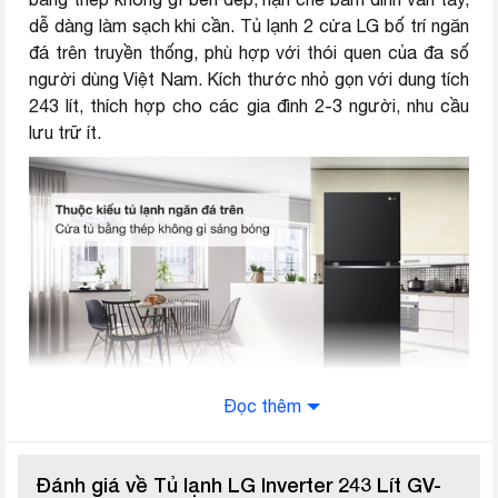
dễ dàng làm sạch khi cần. Tủ lạnh 2 cửa LG bố trí ngăn
Năm ra mắt
2022
đá trên truyền thống, phù hợp với thói quen của đa số
người dùng Việt Nam. Kích thước nhỏ gọn với dung tích
Thương hiệu (lọc)
LG
243 lít, thích hợp cho các gia đình 2-3 người, nhu cầu
lưu trữ ít.
Đọc thêm
Công nghệ Inverter tiết kiệm điện
tối ưu
Đánh giá về Tủ lạnh LG Inverter 243 Lít GV-