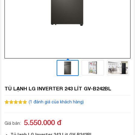
TỦ LẠNH LG INVERTER 243 LÍT GV-B242BL
(
1
đánh giá của khách hàng)
5.00
1
trên 5
dựa trên
đánh giá
5.550.000
đ
Giá bán:
Tủ lạnh LG Inverter 243 Lít GV-B242BL