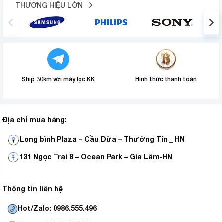
THƯƠNG HIỆU LỚN
Ship 30km với máy lọc KK
Hình thức thanh toán
Ngoài ra, Công nghệ làm lạnh Linear Cooling giảm thiểu
dao động nhiệt ở mức ±0.5℃, giúp thực phẩm luôn
Địa chỉ mua hàng:
tươi ngon, không bị biến đổi hương vị trong suốt thời
gian dài.
Long bình Plaza – Cầu Dừa – Thường Tín _ HN
Không gian lưu trữ bố trí khoa học,
131 Ngọc Trai 8 – Ocean Park – Gia Lâm-HN
linh hoạt
Các khay kệ được làm bằng kính cường lực bền bỉ, linh
Thông tin liên hệ
hoạt, có thể tháo rời giúp sắp xếp thực phẩm với khối
Hot/Zalo: 0986.555.496
lượng và kích thước khác nhau một cách thuận tiện,