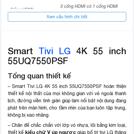
3 cổng HDMI có 1 cổng HDMI
Cổng HDMI
eARC (ARC)
Xem cấu hình chi tiết
1 cổng Optical (Digital Audio), 1
Cổng suất âm thanh
cổng eARC (ARC)
USB
1 cổng USB A
Smart
Tivi LG
4K 55 inch
55UQ7550PSF
YouTube
YouTube Kids
Tổng quan thiết kế
Netflix
– Smart Tivi LG 4K 55 inch 55UQ7550PSF hoàn thiện
Galaxy Play (Fim+)
thiết kế nội thất của mọi không gian với vẻ ngoài thanh
lịch, đường viền tinh giản giúp làm nổi bật nội dung đang
Clip TV
phát trên màn hình, cho tầm nhìn của bạn luôn tập trung,
FPT Play
không bị xao nhãng.
– Chân đế chắc chắn với lớp vỏ nhựa, lõi bằng kim loại,
MyTV
kiểu
chữ V úp ngược
thiết kế
giúp bố trí tivi LG thăng