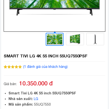
SMART TIVI LG 4K 55 INCH 55UQ7550PSF
(
1
đánh giá của khách hàng)
5.00
1
trên 5
dựa trên
đánh giá
10.350.000
đ
Giá bán:
Smart Tivi LG 4K 55 inch 55UQ7550PSF
Nhà sản xuất:
LG
Mã sản phẩm:
55UQ7550