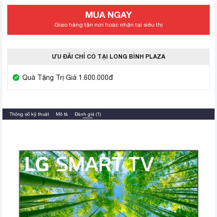
MUA NGAY
Giao hàng tận nơi hoặc nhận tại siêu thị
ƯU ĐÃI CHỈ CÓ TẠI LONG BÌNH PLAZA
Quà Tặng Trị Giá 1.600.000đ
Thông số kỹ thuật
Mô tả
Đánh giá (1)