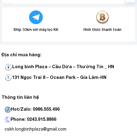
Hệ điều hành
– Hệ điều hành webOS 22 hiện đại, thiết kế các ứng
dụng hiển thị dạng ô bo góc cho cảm giác sang trọng,
Ship 30km với máy lọc KK
Hình thức thanh toán
thu hút hơn.
– Giải trí phong phú với thư viện ứng dụng đa dạng:
Apple TV, Clip TV, FPT Play, Galaxy Play (Fim+), MyTV,
Địa chỉ mua hàng:
Netflix, Nhaccuatui, POPS Kids, Spotify, YouTube,…
Long bình Plaza – Cầu Dừa – Thường Tín _ HN
131 Ngọc Trai 8 – Ocean Park – Gia Lâm-HN
Thông tin liên hệ
Hot/Zalo: 0986.555.496
Phone: 0243.915.8866
cskh.longbinhplaza@gmail.com