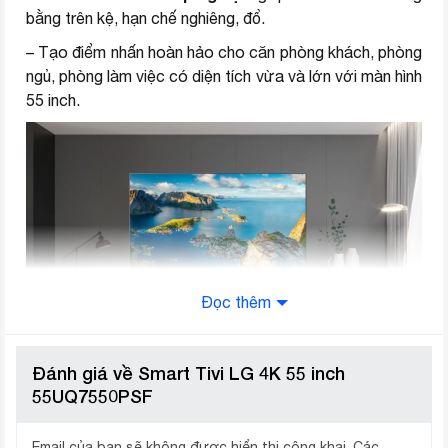
Các ứng dụng sẵn có
Zing TV
bằng trên kệ, hạn chế nghiêng, đổ.
POPS Kids
– Tạo điểm nhấn hoàn hảo cho căn phòng khách, phòng
ngủ, phòng làm việc có diện tích vừa và lớn với màn hình
TV 360
55 inch.
VTVcab ON
VieON
Nhaccuatui
Spotify
Trình duyệt web
Đọc thêm
Active HDR
Chế độ nhà làm phim FilmMaker
Mode
Đánh giá về Smart Tivi LG 4K 55 inch
Công nghệ hình ảnh
55UQ7550PSF
HDR Dynamic Tone Mapping
– Độ phân giải 4K cho hình ảnh sắc nét, độ sâu và các
cạnh bên của màn hình trở nên mượt đẹp hơn.
HDR10 Pro
Email của bạn sẽ không được hiển thị công khai.
Các