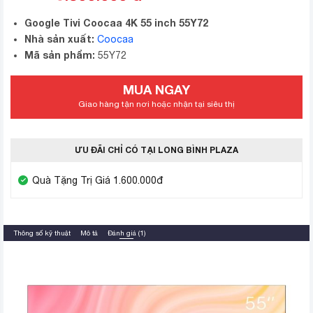
Google Tivi Coocaa 4K 55 inch 55Y72
Nhà sản xuất:
Coocaa
Mã sản phẩm:
55Y72
MUA NGAY
Giao hàng tận nơi hoặc nhận tại siêu thị
ƯU ĐÃI CHỈ CÓ TẠI LONG BÌNH PLAZA
Quà Tặng Trị Giá 1.600.000đ
Thông số kỹ thuật
Mô tả
Đánh giá (1)