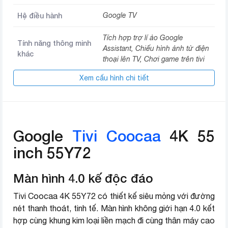
Hệ điều hành
Google TV
Tích hợp trợ lí ảo Google
Tính năng thông minh
Assistant, Chiếu hình ảnh từ điện
khác
thoại lên TV, Chơi game trên tivi
Xem cấu hình chi tiết
Độ sáng 465 nits
Độ tương phản 4000:1
Chameleon Extreme 2.0
HDR 10 Plus
Công nghệ xử lý hình
High Dynamic Contrast
ảnh
Google
Tivi Coocaa
4K 55
Vivid Color
Tự động quét ngược sáng
inch 55Y72
Smooth Motion Rate
Giảm nhiễu kỹ thuật số
Màn hình 4.0 kế độc đáo
Âm thanh vòm DTS
Công nghệ âm thanh
Tivi Coocaa 4K 55Y72 có thiết kế siêu mỏng với đường
Âm thanh Dolby
nét thanh thoát, tinh tế. Màn hình không giới hạn 4.0 kết
hợp cùng khung kim loại liền mạch đi cùng thân máy cao
Tổng công suất loa
30 W