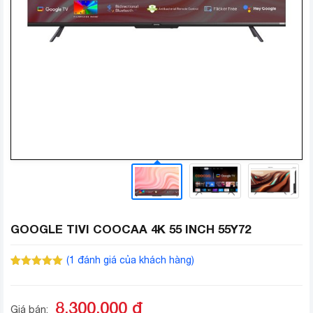
GOOGLE TIVI COOCAA 4K 55 INCH 55Y72
(
1
đánh giá của khách hàng)
5.00
1
trên 5
dựa trên
đánh giá
8.300.000
đ
Giá bán: