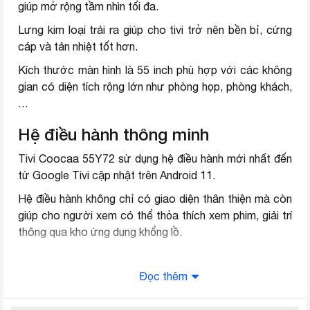
giúp mở rộng tầm nhìn tối đa.
Kích thước có chân,
122.5 x 77.6 x 20.43 cm
Lưng kim loại trải ra giúp cho tivi trở nên bền bỉ, cứng
đặt bàn
cáp và tản nhiệt tốt hơn.
Khối lượng có chân
10.2 kg
Kích thước màn hình là 55 inch phù hợp với các không
gian có diện tích rộng lớn như phòng họp, phòng khách,
Kích thước không
122.5 x 72 x 9.4 cm
…
chân, treo tường
Hệ điều hành thông minh
Khối lượng không
10 kg
chân
Tivi Coocaa 55Y72 sử dụng hệ điều hành mới nhất đến
từ Google Tivi cập nhật trên Android 11.
Thương hiệu (lọc)
Coocaa
Hệ điều hành không chỉ có giao diện thân thiện mà còn
giúp cho người xem có thể thỏa thích xem phim, giải trí
thông qua kho ứng dụng khổng lồ.
Chi sẻ màn hình lên tivi
Đọc thêm
Công nghệ CC Cast hỗ trợ người dùng chia sẻ hình ảnh,
video từ điện thoại lên tivi nhanh chóng và dễ dàng hơn.