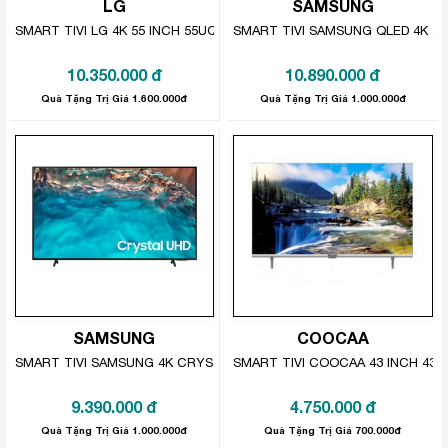
LG
SAMSUNG
trên tivi một cách tiện lợi và tối ưu hơn.
SMART TIVI LG 4K 55 INCH 55UQ7550PSF
SMART TIVI SAMSUNG QLED 4K 50
10.350.000
đ
10.890.000
đ
Quà Tặng Trị Giá 1.600.000đ
Quà Tặng Trị Giá 1.000.000đ
SAMSUNG
COOCAA
SMART TIVI SAMSUNG 4K CRYSTAL UHD 50 INCH UA50BU8000
SMART TIVI COOCAA 43 INCH 43S
9.390.000
đ
4.750.000
đ
Quà Tặng Trị Giá 1.000.000đ
Quà Tặng Trị Giá 700.000đ