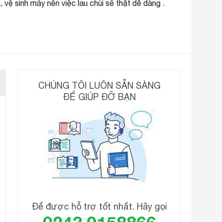
vệ sinh máy nên việc lau chùi sẽ thật dễ dàng .
CHÚNG TÔI LUÔN SẴN SÀNG
ĐỂ GIÚP ĐỠ BẠN
Để được hỗ trợ tốt nhất. Hãy gọi