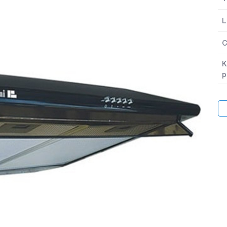
L
C
K
p