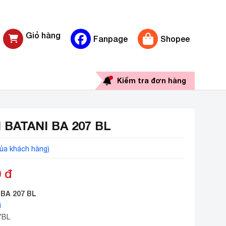
Giỏ hàng
Fanpage
Shopee
0 sản phẩm
Kiểm tra đơn hàng
BATANI BA 207 BL
ủa khách hàng)
0
đ
 BA 207 BL
i
7BL