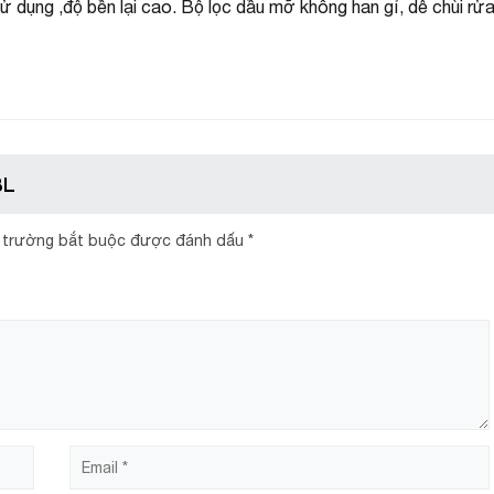
dụng ,độ bền lại cao. Bộ lọc dầu mỡ không han gỉ, dễ chùi rửa, 
BL
 trường bắt buộc được đánh dấu
*