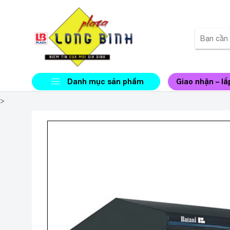
Danh mục sản phẩm
Giao nhận – lắ
>