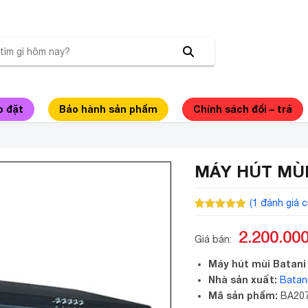
p đặt
Bảo hành sản phẩm
Chính sách đổi – trả
MÁY HÚT MÙI 
(
1
đánh giá c
5.00
1
trên 5
dựa trên
2.200.00
đánh giá
Giá bán:
Máy hút mùi Batani
Nhà sản xuất:
Batan
Mã sản phẩm:
BA20