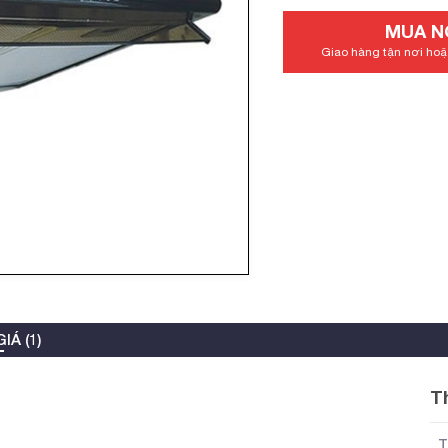
MUA N
Giao hàng tận nơi hoặc
IÁ (1)
T
T