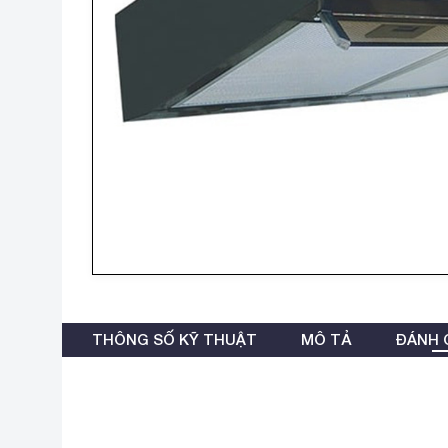
THÔNG SỐ KỸ THUẬT
MÔ TẢ
ĐÁNH G