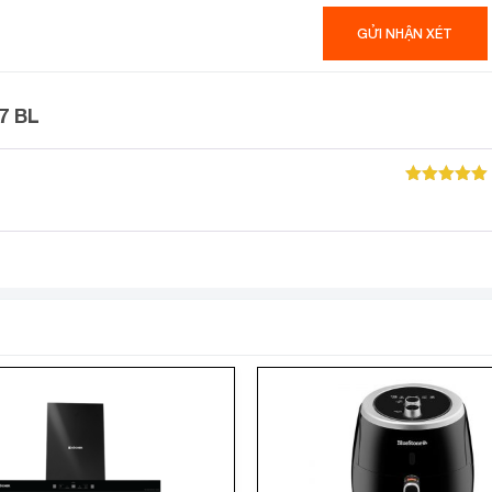
7 BL
Được xếp
hạng
5
5
sao