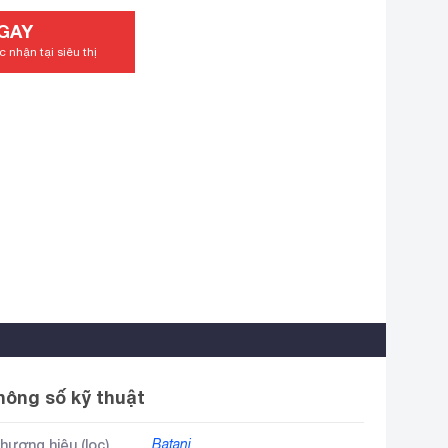
GAY
 nhận tại siêu thị
hông số kỹ thuật
hương hiệu (lọc)
Batani