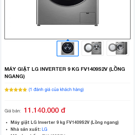
MÁY GIẶT LG INVERTER 9 KG FV1409S2V (LỒNG
NGANG)
(
1
đánh giá của khách hàng)
5.00
1
trên 5
dựa trên
đánh giá
11.140.000
đ
Giá bán:
Máy giặt LG Inverter 9 kg FV1409S2V (Lồng ngang)
Nhà sản xuất:
LG