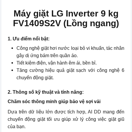
Máy giặt LG Inverter 9 kg
Thêm đồ trong khi giặt, Giặt
nước nóng, Khóa trẻ em, Giặt
FV1409S2V (Lồng ngang)
Tiện ích
hơi nước, Cho phép điều khiển
máy giặt từ xa qua ứng dụng
SmartThinQ
1. Ưu điểm nổi bật:
Công nghệ giặt hơi nước loại bỏ vi khuẩn, tác nhân
Chất liệu lồng giặt
Thép không gỉ
gây dị ứng bám trên quần áo.
Chất liệu vỏ máy
Tiết kiệm điện, vận hành êm ái, bền bỉ.
Kim loại sơn tĩnh điện
Tăng cường hiệu quả giặt sạch với công nghệ 6
Chất liệu nắp máy
Kính chịu lực
chuyển động giặt.
Song ngữ Anh – Việt, có nút
Bảng điều khiển
2. Thông số kỹ thuật và tính năng:
xoay, màn hình hiển thị
Chăm sóc thông minh giúp bảo vệ sợi vải
Ngang 60 cm – Sâu 55 cm – Cao
Kích thước
Dựa trên dữ liệu lớn được tích hợp, AI DD mang đến
85 cm – Nặng 62kg
chuyển động giặt tối ưu giúp xử lý công việc giặt giũ
của bạn.
Xuất xứ
Việt Nam