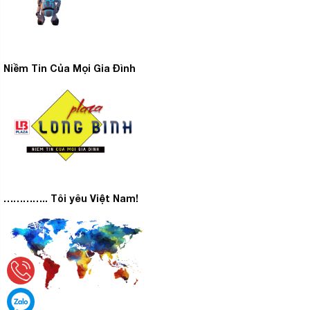
Niềm Tin Của Mọi Gia Đình
Thiết bị thông minh
Với công nghệ SmartThinQ, máy giặt của bạn sẽ thông
minh hơn từ việc vận hành đồ giặt từ xa đến việc tải
xuống chu trình giặt bổ sung. Dễ dàng tương tác với
máy giặt
và truy cập các cải tiến mới nhất với Kết nối
………….. Tôi yêu Việt Nam!
Wi-Fi.