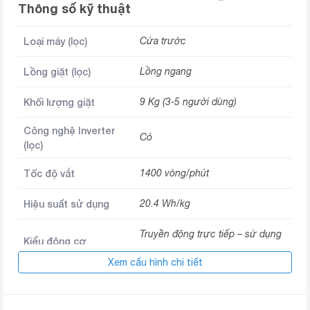
Thông số kỹ thuật
Loại máy (lọc)
Cửa trước
Lồng giặt (lọc)
Lồng ngang
Khối lượng giặt
9 Kg (3-5 người dùng)
Công nghệ Inverter
Có
(lọc)
Tốc độ vắt
1400 vòng/phút
Hiệu suất sử dụng
20.4 Wh/kg
Truyền động trực tiếp – sử dụng
Kiểu động cơ
trí tuệ nhân tạo
Xem cấu hình chi tiết
Công nghệ giặt TurboWash 360,
Công nghệ giặt
Công nghệ giặt hơi nước Steam
(cửa trước), Giặt 6 chuyển động.