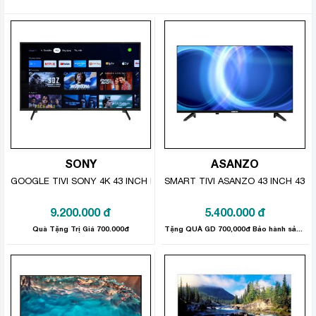
Công nghệ Steam đến từ
LG
giúp loại bỏ 99,9% các
chất gây dị ứng, chẳng hạn như hạt bụi có thể gây dị
ứng hoặc các vấn đề về hô hấp với vết nhăn ít hơn
30%.
+ 99,9% Loại bỏ chất gây dị ứng
Hơi nước loại bỏ chất gây dị ứng đến 99,9%.
SONY
ASANZO
GOOGLE TIVI SONY 4K 43 INCH KD-43X75K
SMART TIVI ASANZO 43 INCH 43S5
9.200.000
đ
5.400.000
đ
Quà Tặng Trị Giá 700.000đ
Tặng QUÀ GD 700,000đ Bảo hành sản phẩm: 12 tháng
Bền và sạch hơn