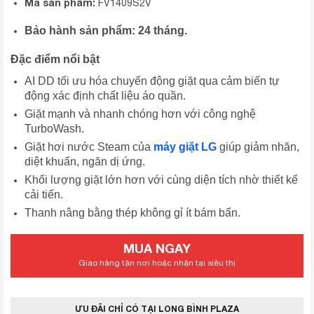
Mã sản phẩm:
FV1409S2V
Bảo hành sản phẩm: 24 tháng.
Đặc điểm nổi bật
AI DD tối ưu hóa chuyển động giặt qua cảm biến tự
động xác định chất liệu áo quần.
Giặt mạnh và nhanh chóng hơn với công nghệ
TurboWash.
Giặt hơi nước Steam của
máy giặt LG
giúp giảm nhăn,
diệt khuẩn, ngăn dị ứng.
Khối lượng giặt lớn hơn với cùng diện tích nhờ thiết kế
cải tiến.
Thanh nâng bằng thép không gỉ ít bám bẩn.
MUA NGAY
Giao hàng tận nơi hoặc nhận tại siêu thị
ƯU ĐÃI CHỈ CÓ TẠI LONG BÌNH PLAZA