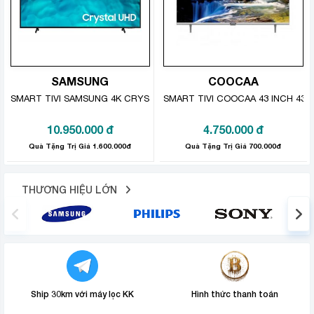
Cửa kính cường lực bền và thanh lịch bên ngoài và cần
nâng bằng thép không gỉ bền và hợp vệ sinh.
SAMSUNG
COOCAA
SMART TIVI SAMSUNG 4K CRYSTAL UHD 55 INCH UA55BU8000
SMART TIVI COOCAA 43 INCH 43S
10.950.000
đ
4.750.000
đ
Quà Tặng Trị Giá 1.600.000đ
Quà Tặng Trị Giá 700.000đ
THƯƠNG HIỆU LỚN
Thiết kế thời thượng và thanh lịch hơn
Hình thức ưa nhìn hơn với gam màu đen thời thượng,
thiết kế cửa trước hiện đại và kích thước núm vặn lớn
hơn với phần hoàn thiện bằng kim loại. Chiếc
máy giặt
Ship 30km với máy lọc KK
Hình thức thanh toán
LG
này sẽ là điểm nhấn nổi bật cho không gian phòng