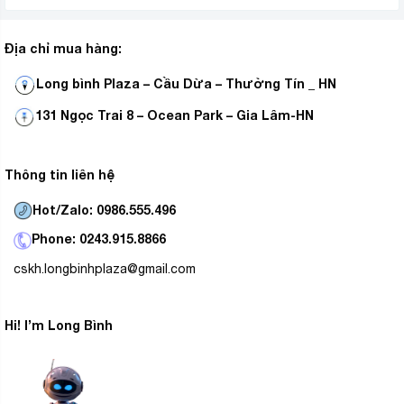
giặt của bạn.
Địa chỉ mua hàng:
Long bình Plaza – Cầu Dừa – Thường Tín _ HN
131 Ngọc Trai 8 – Ocean Park – Gia Lâm-HN
Thông tin liên hệ
Hot/Zalo: 0986.555.496
Phone: 0243.915.8866
Giảm rung, giảm ồn
cskh.longbinhplaza@gmail.com
Động cơ dẫn động trực tiếp là trái tim mang đến sức
mạnh cho máy giặt, có độ tin cậy rất cao và cực kì êm ái
cùng khả năng vận hành ổn định.
Hi! I’m Long Bình