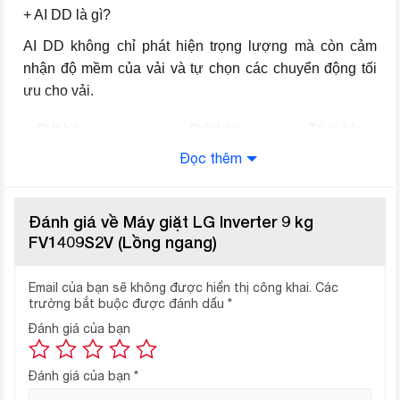
+ AI DD là gì?
Năm sản xuất
2020
AI DD không chỉ phát hiện trọng lượng mà còn cảm
Thương hiệu (lọc)
LG
nhận độ mềm của vải và tự chọn các chuyển động tối
ưu cho vải.
Đọc thêm
Đánh giá về Máy giặt LG Inverter 9 kg
FV1409S2V (Lồng ngang)
Email của bạn sẽ không được hiển thị công khai.
Các
trường bắt buộc được đánh dấu
*
Đánh giá của bạn
Đánh giá của bạn
*