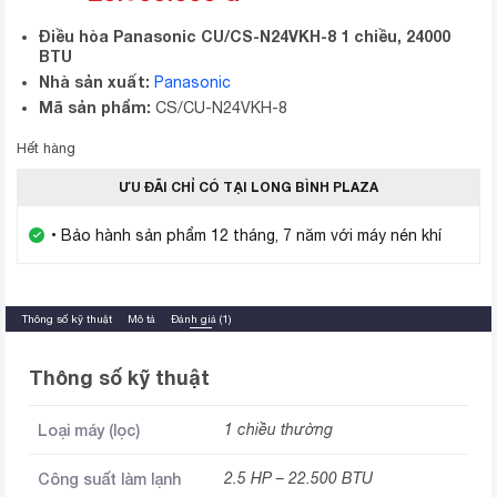
Điều hòa Panasonic CU/CS-N24VKH-8 1 chiều, 24000
BTU
Nhà sản xuất:
Panasonic
Mã sản phẩm:
CS/CU-N24VKH-8
Hết hàng
ƯU ĐÃI CHỈ CÓ TẠI LONG BÌNH PLAZA
• Bảo hành sản phẩm 12 tháng, 7 năm với máy nén khí
Thông số kỹ thuật
Mô tả
Đánh giá (1)
Thông số kỹ thuật
Loại máy (lọc)
1 chiều thường
Công suất làm lạnh
2.5 HP – 22.500 BTU