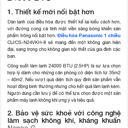
Nơi lắp ráp
Malaysia
1. Thiết kế mới nổi bật hơn
Năm ra mắt
2019
Dàn lạnh của điều hòa được thiết kế lại kiểu cách hơn,
với đường cong cá tính mặt viền sáng bóng khiến sản
Thương hiệu (lọc)
Panasonic
Điều hòa Panasonic 1 chiều
phẩm trông nổi bật hơn.
CU/CS-N24VKH-8 sẽ mang đến một không gian hiện
đại, sang trọng cho không gian nội thất của gia đình các
bạn.
Công suất làm lạnh 24000 BTU (2.5HP) là sự lựa chọn
hợp lý dành cho những căn phòng có diện tích từ 35m2
– 40m2. Nếu vượt quá diện tích quy định sản phẩm vẫn
hoạt động bình thường nhưng cho kết quả làm lạnh kém.
Người dùng cần lưu ý để có thể lựa chọn được một sản
phẩm máy lạnh không khí ưng ý và hiệu quả.
2. Bảo vệ sức khoẻ với công nghệ
làm sạch không khí, kháng khuẩn
Nanoe-G