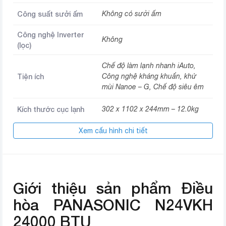
Công suất sưởi ấm
Không có sưởi ấm
Công nghệ Inverter
Không
(lọc)
Chế độ làm lạnh nhanh iAuto,
Tiện ích
Công nghệ kháng khuẩn, khử
mùi Nanoe – G, Chế độ siêu êm
Kích thước cục lạnh
302 x 1102 x 244mm – 12.0kg
Xem cấu hình chi tiết
Kích thước cục nóng
619 x 824 x 299 mm – 41.0kg
Loại gas sử dụng
R-32
Chiều dài lắp ống
Tối đa 15m
Giới thiệu sản phẩm Điều
đồng
hòa PANASONIC N24VKH
Chiều cao lắp cục
10m
nóng
24000 BTU