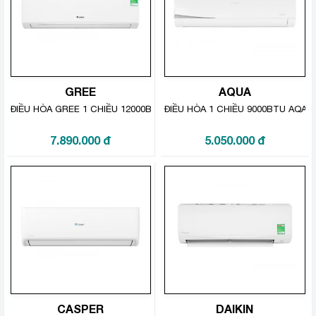
Panasonic CU/CS-N24VKH-8
các bạn sẽ được giải
toả nỗi lo đó, chỉ cần lựa chọn chế độ “Dry” chỉ sau một
thời gian ngắn, căn phòng của các bạn sẽ được khô ráo
hơn, thoáng mát hơn, vi rút, vi khuẩn sẽ không còn điều
kiện để phát triển mang đến không gian dễ chịu, thoáng
mát
GREE
AQUA
ĐIỀU HÒA GREE 1 CHIỀU 12000BTU GWC12KC-K6N0C4
ĐIỀU HÒA 1 CHIỀU 9000BTU AQA
7.890.000
đ
5.050.000
đ
CASPER
DAIKIN