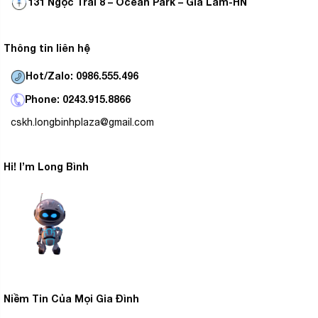
131 Ngọc Trai 8 – Ocean Park – Gia Lâm-HN
Thông tin liên hệ
Hot/Zalo: 0986.555.496
Phone: 0243.915.8866
cskh.longbinhplaza@gmail.com
Hi! I’m Long Bình
Niềm Tin Của Mọi Gia Đình