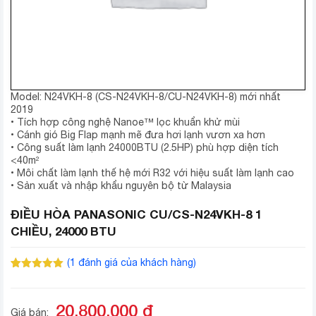
Model: N24VKH-8 (CS-N24VKH-8/CU-N24VKH-8) mới nhất
2019
• Tích hợp công nghệ Nanoe™ lọc khuẩn khử mùi
• Cánh gió Big Flap mạnh mẽ đưa hơi lạnh vươn xa hơn
• Công suất làm lạnh 24000BTU (2.5HP) phù hợp diện tích
<40m²
• Môi chất làm lạnh thế hệ mới R32 với hiệu suất làm lạnh cao
• Sản xuất và nhập khẩu nguyên bộ từ Malaysia
ĐIỀU HÒA PANASONIC CU/CS-N24VKH-8 1
CHIỀU, 24000 BTU
(
1
đánh giá của khách hàng)
5.00
1
trên 5
dựa trên
đánh giá
20.800.000
đ
Giá bán: