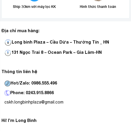
Ship 30km với máy lọc KK
Hình thức thanh toán
Địa chỉ mua hàng:
Long bình Plaza – Cầu Dừa – Thường Tín _ HN
131 Ngọc Trai 8 – Ocean Park – Gia Lâm-HN
điều hoà inverter
Nhờ bộ phát ion Nanoe-G của
phát
ra các ion âm vào không khí để bắt giữ các hạt bụi có
Thông tin liên hệ
kích thước siêu nhỏ như 2.5PM, lọc bụi mịn để mang lại
cho bạn không gian sống sạch sẽ và thuần khiết.
Hot/Zalo: 0986.555.496
Phone: 0243.915.8866
cskh.longbinhplaza@gmail.com
Hi! I’m Long Bình