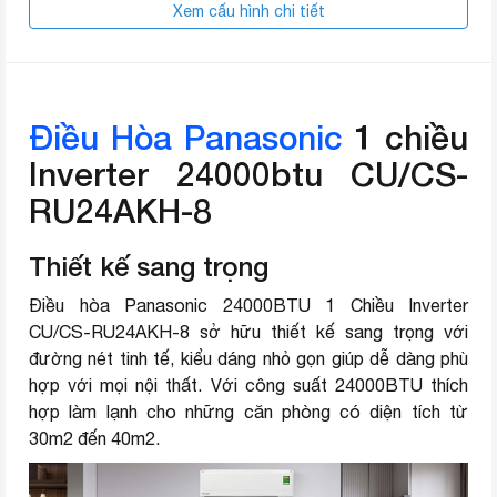
Chức năng tự chẩn đoán lỗi
Xem cấu hình chi tiết
Nanoe-G lọc bụi mịn PM 2.5,
Lọc bụi kháng khuẩn
Nanoe-X diệt khuẩn, khử mùi,
duy trì độ ẩm
Điều Hòa Panasonic
1 chiều
Chế độ làm lạnh
PowerFul
Inverter 24000btu CU/CS-
nhanh
RU24AKH-8
Tuỳ chỉnh điều khiển lên xuống
Chế độ gió
trái phải tự động
Thiết kế sang trọng
Dài 110.2 cm – Cao 30.2 cm –
Kích thước cục lạnh
Điều hòa Panasonic 24000BTU 1 Chiều Inverter
Dày 24.4 cm – Nặng 12 kg
CU/CS-RU24AKH-8 sở hữu thiết kế sang trọng với
đường nét tinh tế, kiểu dáng nhỏ gọn giúp dễ dàng phù
Dài 82.4 cm – Cao 61.9 cm –
Kích thước cục nóng
Dày 29.9 cm – Nặng 35 kg
hợp với mọi nội thất. Với công suất 24000BTU thích
hợp làm lạnh cho những căn phòng có diện tích từ
Loại gas sử dụng
R32
30m2 đến 40m2.
Chiều dài lắp ống
Tối đa 30 m