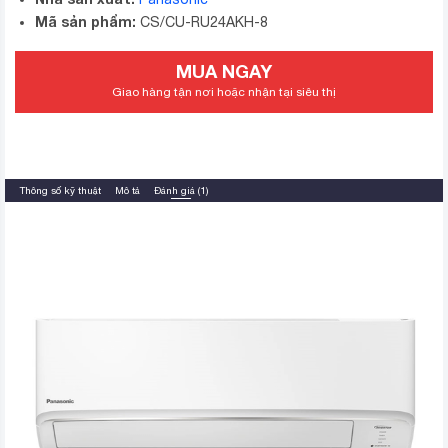
Mã sản phẩm:
CS/CU-RU24AKH-8
MUA NGAY
Giao hàng tận nơi hoặc nhận tại siêu thị
Thông số kỹ thuật
Mô tả
Đánh giá (1)