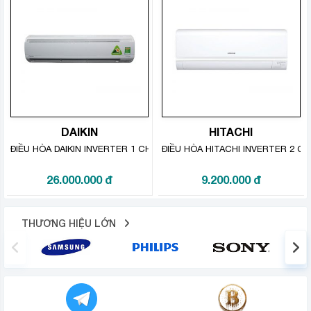
khuẩn. Chế độ này có thể bật độc lập mà không cần bật
chế độ làm mát có mức tiêu thụ năng lượng thấp 25W/h
giúp lọc không gian sống liên tục, đem lại không gian
sạch sẽ và dễ chịu hơn cho gia đình.
DAIKIN
HITACHI
ĐIỀU HÒA DAIKIN INVERTER 1 CHIỀU 20500 BTU FTKS60GVMV
ĐIỀU HÒA HITACHI INVERTER 2 C
26.000.000
đ
9.200.000
đ
THƯƠNG HIỆU LỚN
Công nghệ Nanoe-G lọc không khí