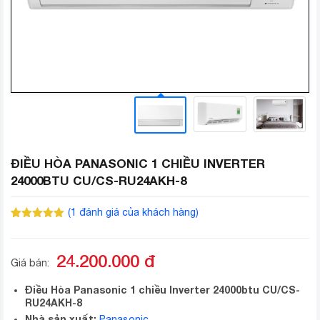
ĐIỀU HÒA PANASONIC 1 CHIỀU INVERTER
24000BTU CU/CS-RU24AKH-8
(
1
đánh giá của khách hàng)
5.00
1
trên 5
dựa trên
đánh giá
24.200.000
đ
Giá bán:
Điều Hòa Panasonic 1 chiều Inverter 24000btu CU/CS-
RU24AKH-8
Nhà sản xuất:
Panasonic