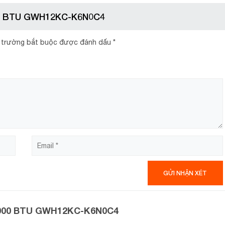
000 BTU GWH12KC-K6N0C4
 trường bắt buộc được đánh dấu
*
t nhu cầu làm mát cho căn phòng có diện tích từ 15 – 20 m2 
 minh
 được trang bị cảm biến nhiệt độ bên trong remote, giúp cả
tại nơi người dùng đang ở.
n bảo vệ sức khỏe
12000 BTU GWH12KC-K6N0C4