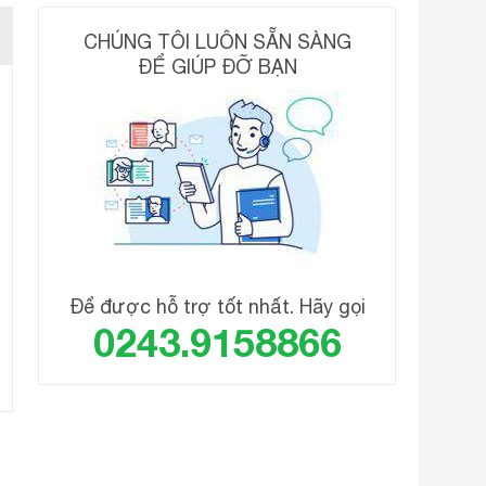
CHÚNG TÔI LUÔN SẴN SÀNG
ĐỂ GIÚP ĐỠ BẠN
như phòng làm việc cá nhân, phòng đọc sách, phòng
m biến chính xác được nhiệt độ xung quanh. Công
Để được hỗ trợ tốt nhất. Hãy gọi
0243.9158866