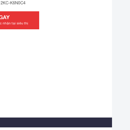
2KC-K6N0C4
GAY
 nhận tại siêu thị