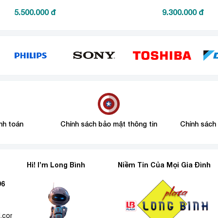
âu hơn
5.500.000
đ
9.300.000
đ
nh toán
Chính sách bảo mật thông tin
Chính sách
Hi! I’m Long Bình
Niềm Tin Của Mọi Gia Đình
96
l.com