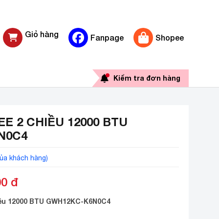
Giỏ hàng
Fanpage
Shopee
0 sản phẩm
Kiểm tra đơn hàng
E 2 CHIỀU 12000 BTU
N0C4
ủa khách hàng)
00
đ
hiều 12000 BTU GWH12KC-K6N0C4