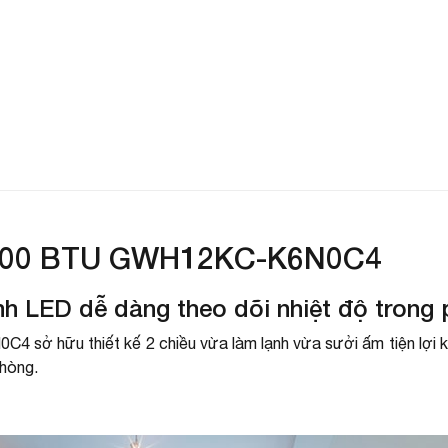
K
K
L
N
2000 BTU GWH12KC-K6N0C4
N
T
ình LED dễ dàng theo dõi nhiệt độ trong
ở hữu thiết kế 2 chiều vừa làm lạnh vừa sưởi ấm tiện lợi kế
phòng.