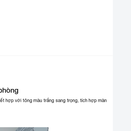
Dài 84.5 cm – Cao 28.9 cm –
ích thước cục lạnh
Dày 20.9 cm
Dài 77.6 cm – Cao 54 cm – Dày
ích thước cục nóng
32 cm
oại gas sử dụng
R-32
ơi lắp ráp
Trung Quốc
ăm ra mắt
2020
hương hiệu (lọc)
Gree
 phòng
t hợp với tông màu trắng sang trọng, tích hợp màn