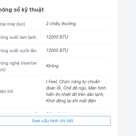
hông số kỹ thuật
oại máy (lọc)
2 chiều thường
ông suất làm lạnh
12000 BTU
ông suất sưởi ấm
12000 BTU
ông nghệ Inverter
Không
lọc)
I Feel, Chức năng tự chuẩn
đoán lỗi, Chế độ ngủ, Màn hình
iện ích
hiển thị nhiệt độ trên dàn lạnh,
Khởi động lại khi mất điện
ọc bụi kháng khuẩn
Màng lọc bụi
Xem cấu hình chi tiết
hế độ làm lạnh
Turbo
hanh