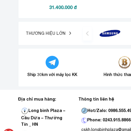
Chế độ ngủ đêm cho giấc ngủ s
31.400.000
đ
THƯƠNG HIỆU LỚN
Ship 30km với máy lọc KK
Hình thức tha
Địa chỉ mua hàng:
Thông tin liên hệ
Hot/Zalo: 0986.555.4
Long bình Plaza –
Cầu Dừa – Thường
Phone: 0243.915.8866
Tín _ HN
cskh.longbinhplaza@gmai