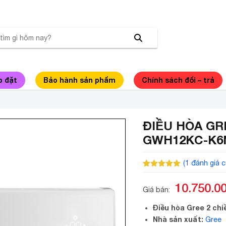
p đặt
Bảo hành sản phẩm
Chính sách đổi – trả
ĐIỀU HÒA GRE
GWH12KC-K6
(
1
đánh giá c
5.00
1
trên 5
dựa trên
10.750.0
đánh giá
Giá bán:
Điều hòa Gree 2 c
Nhà sản xuất:
Gree