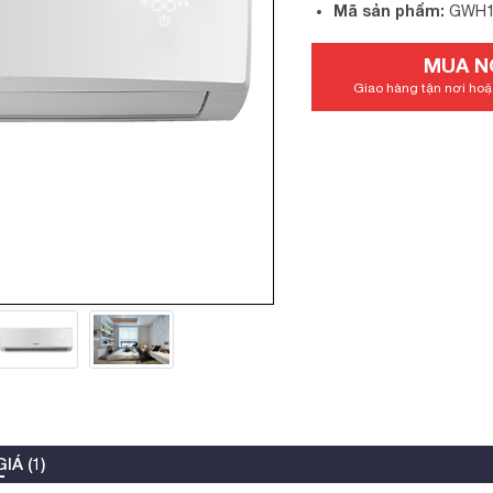
Mã sản phẩm:
GWH1
MUA N
Giao hàng tận nơi hoặc
IÁ (1)