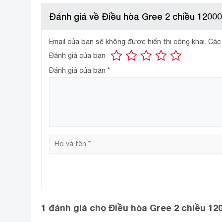
Đánh giá về Điều hòa Gree 2 chiều 12
Email của bạn sẽ không được hiển thị công khai.
Các
Với công suất 12000 BTU điều hòa Gree đáp ứng tố
Đánh giá của bạn
ngủ…
Đánh giá của bạn
*
Cảm biến nhiệt độ I FEEL thông
Điều hòa Gree 2 chiều
12000 BTU GWH12KC-K6N0C4
nghệ này giúp điều chỉnh chính xác nhiệt độ cài đặt 
Tấm vi lọc bụi, lọc sạch bụi bẩ
1 đánh giá cho
Điều hòa Gree 2 chiều 