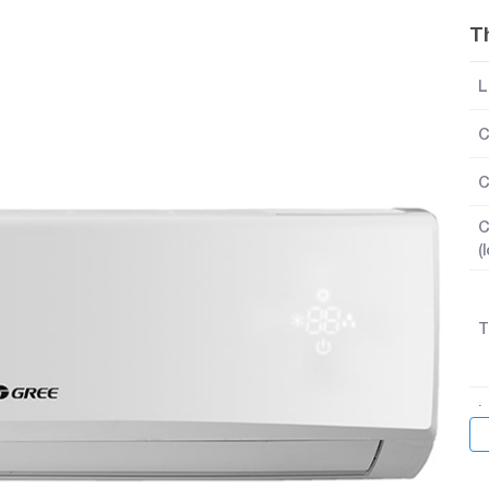
T
L
C
C
C
(
T
L
C
n