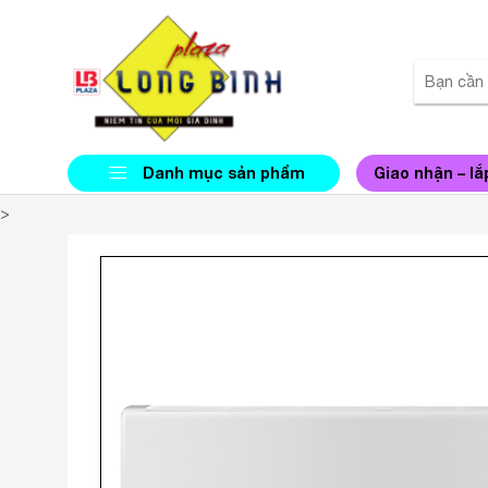
Danh mục sản phẩm
Giao nhận – lắ
>