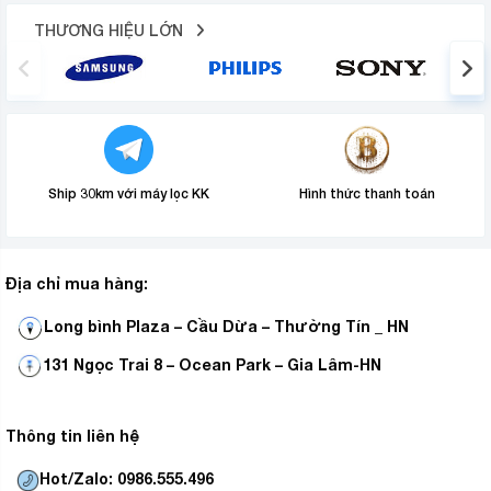
biệt hữu ích khi ủi li quần áo.
THƯƠNG HIỆU LỚN
Ship 30km với máy lọc KK
Hình thức thanh toán
Địa chỉ mua hàng:
Long bình Plaza – Cầu Dừa – Thường Tín _ HN
Chức năng tự làm sạch – chống đóng cặn giúp lấy
131 Ngọc Trai 8 – Ocean Park – Gia Lâm-HN
đi các cặn bẩn trong bình chứa và ở các lỗ phun
hơi, tránh quần áo bị dây bẩn hay ố vàng khi dùng
chức năng ủi hơi nước
Thông tin liên hệ
Hot/Zalo: 0986.555.496