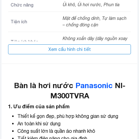
Chức năng
Ủi khô, Ủi hơi nước, Phun tia
Mặt đế chống dính, Tự làm sạch
Tiện ích
– chống đóng cặn
Không xoắn dây (dây nguồn xoay
Tiện ích khác
360 độ)
Xem cấu hình chi tiết
Chế độ an toàn
Tự ngắt khi đến nhiệt độ đã chọn
Trọng lượng
1 kg
Bàn là hơi nước
Panasonic
NI-
Dài 27.51 cm – Rộng 12.5 cm –
Kích thước
Cao 15 cm
M300TVRA
1. Ưu điểm của sản phẩm
Nơi lắp ráp
Trung Quốc
Thiết kế gọn đẹp, phù hợp không gian sử dụng
Thương hiệu (lọc)
Panasonic
An toàn khi sử dụng
Công suất lớn là quần áo nhanh khô
Tiết kiệm điện năng cho gia đình