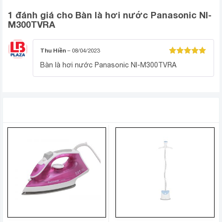
núm vặn đơn giản dễ dùng
1 đánh giá cho
Bàn là hơi nước Panasonic NI-
M300TVRA
Thu Hiền
–
08/04/2023
Được xếp
Bàn là hơi nước Panasonic NI-M300TVRA
hạng
5
5
sao
SẢN PHẨM TƯƠNG TỰ
Bàn ủi hơi nước với bình chứa nước 210 ml nhỏ
gọn, tiện dùng cho 1 lần là ủi của gia đình ít
người, 2 – 4 thành viên. Thiết kế dễ châm nước
tránh trào đổ