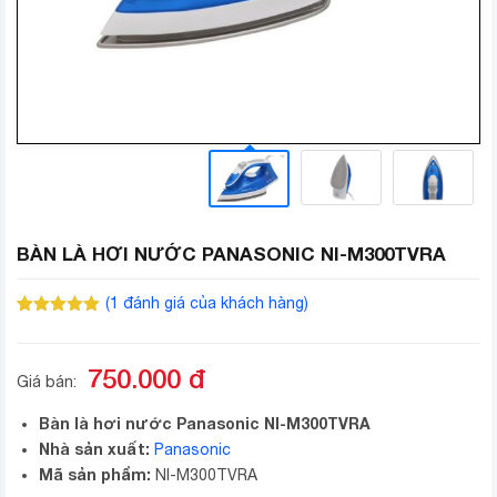
BÀN LÀ HƠI NƯỚC PANASONIC NI-M300TVRA
(
1
đánh giá của khách hàng)
5.00
1
trên 5
dựa trên
đánh giá
750.000
đ
Giá bán:
Bàn là hơi nước Panasonic NI-M300TVRA
Nhà sản xuất:
Panasonic
Mã sản phẩm:
NI-M300TVRA