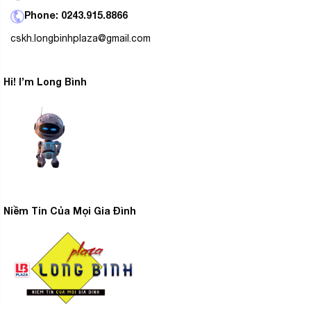
Phone: 0243.915.8866
cskh.longbinhplaza@gmail.com
Hi! I’m Long Bình
Thêm mũi nhọn, rãnh cúc giúp bàn ủi dễ dàng
luồn lách ủi những vị trí khuất
Niềm Tin Của Mọi Gia Đình