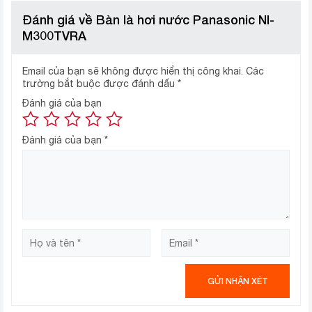
chống dính, bền bỉ, sử dụng an toàn
Đánh giá về Bàn là hơi nước Panasonic NI-
Bàn ủi lướt nhẹ và êm trên mặt vải, giúp bảo vệ bề mặt
M300TVRA
vải và cho việc là ủi nhẹ nhàng hơn, dễ dàng vệ sinh khi
cần.
Email của bạn sẽ không được hiển thị công khai.
Các
trường bắt buộc được đánh dấu
*
Đánh giá của bạn
Đánh giá của bạn
*
Công suất bàn ủi 1800W, ủi nhanh và hiệu quả mọi
vết nhăn cứng đầu; điều chỉnh nhiệt độ là ủi bằng