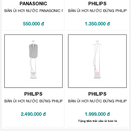
PANASONIC
PHILIPS
BÀN ỦI HƠI NƯỚC PANASONIC NI-M250TPRA
BÀN ỦI HƠI NƯỚC ĐỨNG PHILIPS 
550.000
đ
1.350.000
đ
Đa chức năng
– Ủi khô.
PHILIPS
PHILIPS
– Ủi hơi nước: giúp làm ẩm và mềm các vết nhăn, cho
BÀN ỦI HƠI NƯỚC ĐỨNG PHILIPS GC487 1800W
BÀN ỦI HƠI NƯỚC ĐỨNG PHILIPS
việc là phẳng dễ dàng hơn.
2.490.000
đ
1.999.000
đ
– Phun tia: tia nước được phun trực tiếp lên vị trí cần là
Tặng tấm trải cầu ủi bàn là
ủi, giúp nước thẩm thấu sâu hơn, dễ làm phẳng hơn; đặc