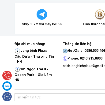
Ship 30km với máy lọc KK
Hình thức tha
Địa chỉ mua hàng:
Thông tin liên hệ
Hot/Zalo: 0986.555.49
Long bình Plaza –
Cầu Dừa – Thường Tín
Phone: 0243.915.8866
_ HN
cskh.longbinhplaza@gmail
131 Ngọc Trai 8 –
Ocean Park – Gia Lâm-
HN