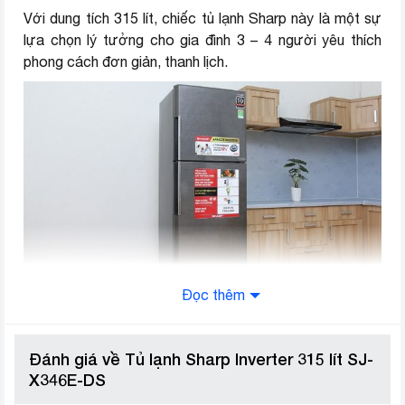
Với dung tích 315 lít, chiếc tủ lạnh Sharp này là một sự
lựa chọn lý tưởng cho gia đình 3 – 4 người yêu thích
phong cách đơn giản, thanh lịch.
Đọc thêm
Công nghệ J-Tech Inverter hiện đại,
Đánh giá về Tủ lạnh Sharp Inverter 315 lít SJ-
tiết kiệm điện
X346E-DS