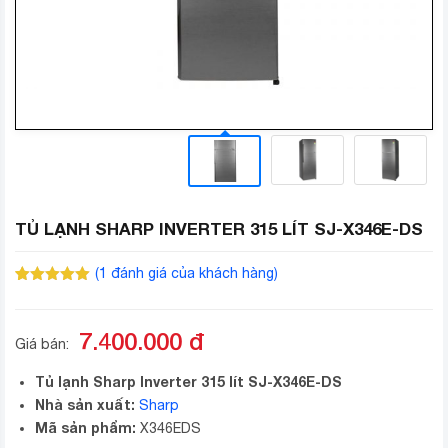
TỦ LẠNH SHARP INVERTER 315 LÍT SJ-X346E-DS
(
1
đánh giá của khách hàng)
5.00
1
trên 5
dựa trên
đánh giá
7.400.000
đ
Giá bán:
Tủ lạnh Sharp Inverter 315 lít SJ-X346E-DS
Nhà sản xuất:
Sharp
Mã sản phẩm:
X346EDS