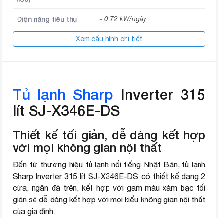
Điện năng tiêu thụ
~ 0.72 kW/ngày
Công nghệ kháng
Xem cấu hình chi tiết
Bộ lọc với các phân tử Ag+Cu
khuẩn
Công nghệ bảo quản
Cấp đông mềm bảo quản thực
thực phẩm
phẩm không cần rã đông
Tủ lạnh Sharp
Inverter 315
Chất liệu cửa tủ
Kim loại phủ sơn tĩnh điện
lít SJ-X346E-DS
Chất liệu khay
Kính chịu lực
Thiết kế tối giản, dễ dàng kết hợp
Nơi sản xuất
Thái Lan
với mọi không gian nội thất
Đến từ thương hiệu tủ lạnh nổi tiếng Nhật Bản, tủ lạnh
Năm ra mắt
2016
Sharp Inverter 315 lít SJ-X346E-DS có thiết kế dạng 2
Thương hiệu (lọc)
Sharp
cửa, ngăn đá trên, kết hợp với gam màu xám bạc tối
giản sẽ dễ dàng kết hợp với mọi kiểu không gian nội thất
của gia đình.