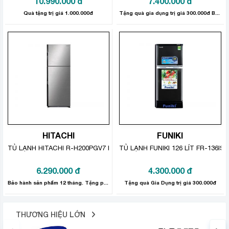
10.990.000
đ
7.400.000
đ
Quà tặng trị giá 1.000.000đ
Tặng quà gia dụng trị giá 300.000đ Bảo hành sản phẩm: 12 tháng
HITACHI
FUNIKI
TỦ LẠNH HITACHI R-H200PGV7 INVERTER 203 LÍT
TỦ LẠNH FUNIKI 126 LÍT FR-136ISU
6.290.000
đ
4.300.000
đ
Bảo hành sản phẩm 12 tháng. Tặng phần quà gia dụng trị giá 700.000đ.
Tặng quà Gia Dụng trị giá 300.000đ
THƯƠNG HIỆU LỚN